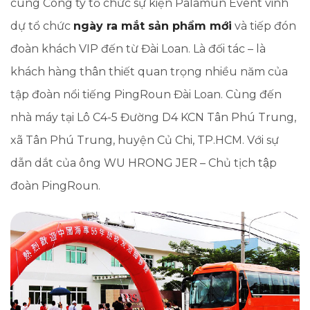
cùng Công ty tổ chức sự kiện Palamun Event vinh
dự tổ chức
ngày ra mắt sản phẩm mới
và tiếp đón
đoàn khách VIP đến từ Đài Loan. Là đối tác – là
khách hàng thân thiết quan trọng nhiều năm của
tập đoàn nổi tiếng PingRoun Đài Loan. Cùng đến
nhà máy tại Lô C4-5 Đường D4 KCN Tân Phú Trung,
xã Tân Phú Trung, huyện Củ Chi, TP.HCM. Với sự
dẫn dắt của ông WU HRONG JER – Chủ tịch tập
đoàn PingRoun.