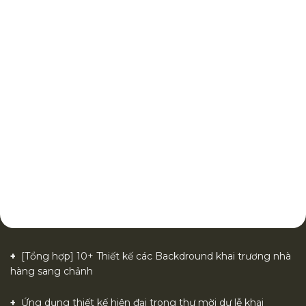
[Tổng hợp] 10+ Thiết kế các Backdround khai trương nhà
hàng sang chảnh
Ứng dụng thiết kế hiện đại trong thư mời dự lễ khai