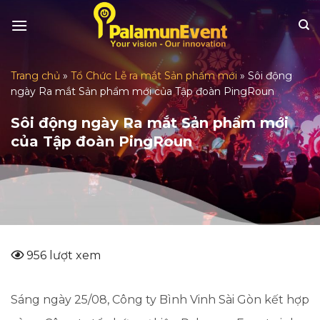
Skip
to
content
Trang chủ
»
Tổ Chức Lễ ra mắt Sản phẩm mới
»
Sôi động
ngày Ra mắt Sản phẩm mới của Tập đoàn PingRoun
Sôi động ngày Ra mắt Sản phẩm mới
của Tập đoàn PingRoun
956 lượt xem
Sáng ngày 25/08, Công ty Bình Vinh Sài Gòn kết hợp