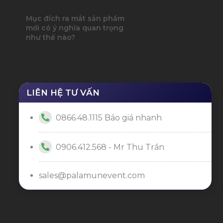
Mục đích ra mắt sản phẩm
mới có ý nghĩa quan trọng
như thế nào?
LIÊN HỆ TƯ VẤN
0866.48.1115 Báo giá nhanh
0906.412.568 - Mr Thu Trần
sales@palamunevent.com