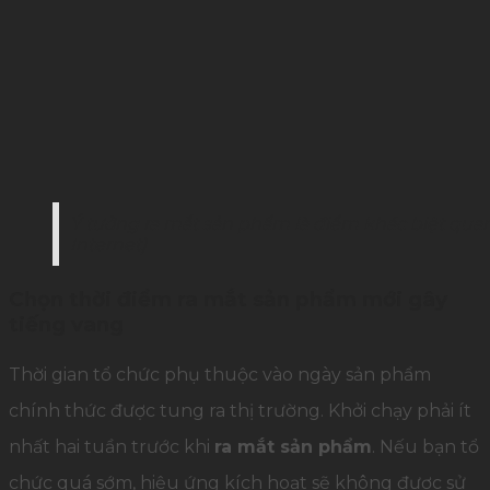
Ý tưởng ra mắt sản phẩm là điểm khác biệt quan
Internet)
Chọn thời điểm ra mắt sản phẩm mới gây
tiếng vang
Thời gian tổ chức phụ thuộc vào ngày sản phẩm
chính thức được tung ra thị trường. Khởi chạy phải ít
nhất hai tuần trước khi
ra mắt sản phẩm
. Nếu bạn tổ
chức quá sớm, hiệu ứng kích hoạt sẽ không được sử