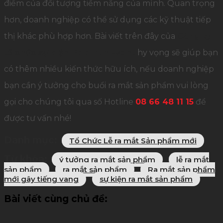
điểm của đối tượng tiềm năng của mình. Quan trọng
hơn, doanh nghiệp có thể sử dụng các kỹ thuật tiếp
thị khác phù hợp hơn. Bài viết trên đây của
Công ty
tổ chức sự kiện Palamun Event
hy vọng sẽ giúp bạn
có thêm nhiều kiến thức hữu ích, nếu doanh nghiệp
bạn cần ý tưởng cho buổi ra mắt sản phẩm vui lòng
gọi cho chúng tôi qua số Hotline
08 66 48 11 15
để
được tư vấn nhé!
Danh mục:
Tổ Chức Lễ ra mắt Sản phẩm mới
Từ khóa:
ý tưởng ra mắt sản phẩm
lễ ra mắt
sản phẩm
ra mắt sản phẩm
Ra mắt sản phẩm
mới gây tiếng vang
sự kiện ra mắt sản phẩm
Bài viết cùng chủ đề: