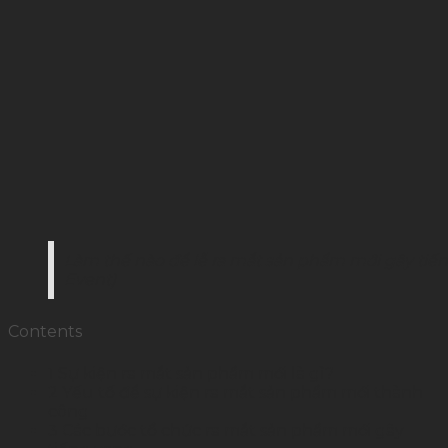
Làm thế nào để lễ ra mắt sản phẩm mới gây tiế
Event)
Contents
1
Sự kiện ra mắt sản phẩm mới là gì?
2
Yếu tố để sự kiện ra mắt sản phẩm mới thành
công
3
Các bước tổ chức ra mắt sản phẩm mới gây