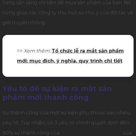
hàng sẵn sàng chi tiền để mua sản phẩm của bạn. Nó
cũng giúp các công ty thu hút sự chú ý của đối tác và
giới truyền thông.
=>
Xem thêm:
Tổ chức lễ ra mắt sản phẩm
mới: mục đích, ý nghĩa, quy trình chi tiết
Yếu tố để sự kiện ra mắt sản
phẩm mới thành công
Sự thành công của một sự kiện phụ thuộc vào nhiều
yếu tố. Tuy nhiên, có 3 yếu tố chính quyết định đến
90% sự thành công của
lễ ra mắt sản phẩm mới
của