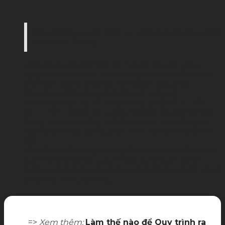
Yếu tố nào quyết định sự kiện ra mắt sản phẩm
Palamun Event)
Kế hoạch chi tiết:
Một kế hoạch chi tiết giúp
người quản lý biết phải làm gì và tiến hành như
thế nào. Đồng thời, lập kế hoạch tốt giúp
chương trình tổng thể diễn ra suôn sẻ.
Nhân sự:
Một sai sót nhỏ trong buổi
lễ ra mắt
sản phẩm
để lại ấn tượng không tốt cho khách
hàng. Do sự trưởng thành của nó, các công ty
nên chọn một đội ngũ có kinh nghiệm và trình
độ.
Chuẩn bị kỹ lưỡng:
Việc giới thiệu sản phẩm mới
luôn có thể bị bỏ qua. Vì vậy, sự chuẩn bị kỹ
lưỡng có thể giúp bạn hạn chế tối đa sai sót và có
phương án dự phòng.
=>
Xem thêm:
Làm thế nào để Quy trình ra