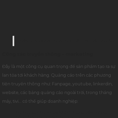
Phân tích và lựa chọn thời điểm ra mắt phù hợp 
Công tác truyền thông – marketing
Đây là một công cụ quan trọng để sản phẩm tạo ra sự
lan tỏa tới khách hàng. Quảng cáo trên các phương
tiện truyền thông như: Fanpage, youtube, linkerdin,
website, các bảng quảng cáo ngoài trời, trong tháng
máy, tivi… có thể giúp doanh nghiệp:
Thu hút sự chú ý của khách hàng tiềm năng.
Thông báo cho khách hàng quan tâm.