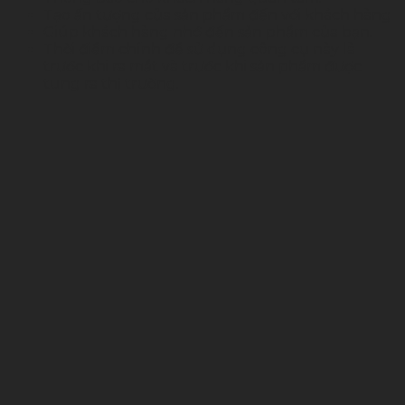
Tạo ấn tượng của sản phẩm đến với khách hàng
Giúp khách hàng nhớ đến sản phẩm của bạn.
Thời điểm chính để sử dụng công cụ này là
trước khi ra mắt và trước khi sản phẩm được
tung ra thị trường.