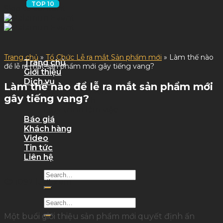
Skip to content
Trang chủ
»
Tổ Chức Lễ ra mắt Sản phẩm mới
»
Làm thế nào
Trang chủ
để lễ ra mắt sản phẩm mới gây tiếng vang?
Giới thiệu
Dịch vụ
Làm thế nào để lễ ra mắt sản phẩm mới
Dịch Vụ Sự Kiện
gây tiếng vang?
Dịch Vụ Tỉnh
Quy trình làm việc
Báo giá
Khách hàng
Video
Tin tức
Liên hệ
1092 lượt xem
Một buổi giới thiệu sản phẩm mới quyết định ấn