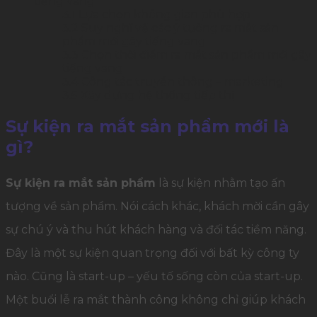
tiếng vang
3.1
Lựa chọn không gian phù hợp
3.2
Suy nghĩ về các ý tưởng ra mắt sản
phẩm mới gây tiếng vang
3.3
Chọn thời điểm ra mắt sản phẩm mới gây
tiếng vang
3.4
Công tác truyền thông – marketing
3.5
Xây dựng hệ thống tiếp thị
Sự kiện ra mắt sản phẩm mới là
gì?
Sự kiện ra mắt sản phẩm
là sự kiện nhằm tạo ấn
tượng về sản phẩm. Nói cách khác, khách mời cần gây
sự chú ý và thu hút khách hàng và đối tác tiềm năng.
Đây là một sự kiện quan trọng đối với bất kỳ công ty
nào. Cũng là start-up – yếu tố sống còn của start-up.
Một buổi lễ ra mắt thành công không chỉ giúp khách