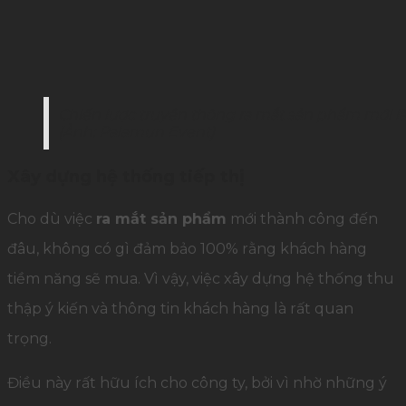
Chiến lược truyền thông ra mắt sản phẩm mới l
(Ảnh: Palamun Event)
Xây dựng hệ thống tiếp thị
Cho dù việc
ra mắt sản phẩm
mới thành công đến
đâu, không có gì đảm bảo 100% rằng khách hàng
tiềm năng sẽ mua. Vì vậy, việc xây dựng hệ thống thu
thập ý kiến ​​và thông tin khách hàng là rất quan
trọng.
Điều này rất hữu ích cho công ty, bởi vì nhờ những ý