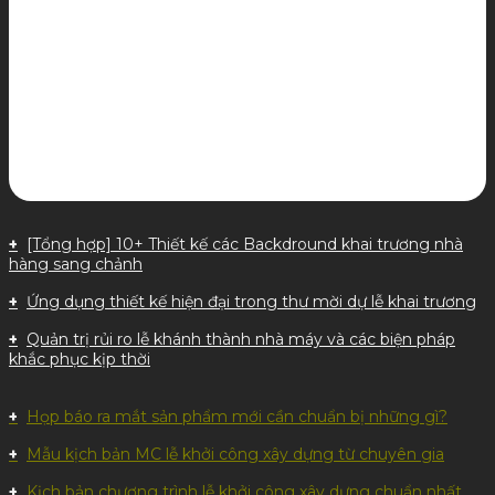
[Tổng hợp] 10+ Thiết kế các Backdround khai trương nhà
hàng sang chảnh
Ứng dụng thiết kế hiện đại trong thư mời dự lễ khai trương
Quản trị rủi ro lễ khánh thành nhà máy và các biện pháp
khắc phục kịp thời
Họp báo ra mắt sản phẩm mới cần chuẩn bị những gì?
Mẫu kịch bản MC lễ khởi công xây dựng từ chuyên gia
Kịch bản chương trình lễ khởi công xây dựng chuẩn nhất