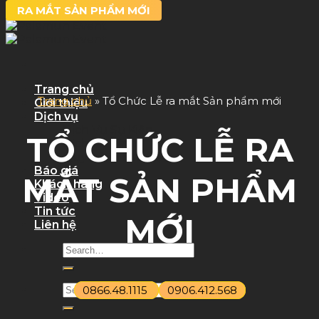
RA MẮT SẢN PHẨM MỚI
Skip to content
Trang chủ
Trang chủ
»
Tổ Chức Lễ ra mắt Sản phẩm mới
Giới thiệu
Dịch vụ
Dịch Vụ Sự Kiện
TỔ CHỨC LỄ RA
Dịch Vụ Tỉnh
Quy trình làm việc
Báo giá
MẮT SẢN PHẨM
Khách hàng
Video
Tin tức
MỚI
Liên hệ
0866.48.1115
0906.412.568