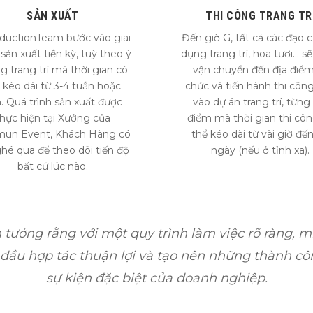
SẢN XUẤT
THI CÔNG TRANG TR
ductionTeam bước vào giai
Đến giờ G, tất cả các đạo c
sản xuất tiền kỳ, tuỳ theo ý
dụng trang trí, hoa tươi… s
g trang trí mà thời gian có
vận chuyển đến địa điểm
 kéo dài từ 3-4 tuần hoặc
chức và tiến hành thi công
. Quá trình sản xuất được
vào dự án trang trí, từng
hực hiện tại Xưởng của
điểm mà thời gian thi cô
mun Event, Khách Hàng có
thể kéo dài từ vài giờ đến
ghé qua để theo dõi tiến độ
ngày (nếu ở tỉnh xa).
bất cứ lúc nào.
 tưởng rằng với một quy trình làm việc rõ ràng, m
 đầu hợp tác thuận lợi và tạo nên những thành c
sự kiện đặc biệt của doanh nghiệp.