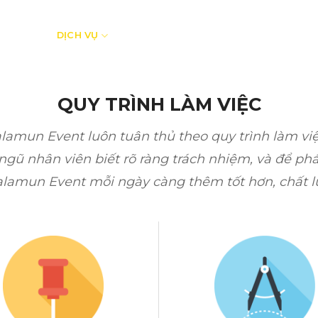
I THIỆU
DỊCH VỤ
BÁO GIÁ
KHÁCH HÀNG
VIDEO
QUY TRÌNH LÀM VIỆC
alamun Event luôn tuân thủ theo quy trình làm việ
gũ nhân viên biết rõ ràng trách nhiệm, và để phá
alamun Event mỗi ngày càng thêm tốt hơn, chất l