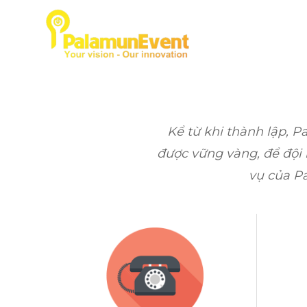
Skip
to
TRANG CHỦ
GIỚ
content
Kể từ khi thành lập, P
được vững vàng, để đội n
vụ của P