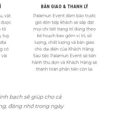
Í
BÀN GIAO & THANH LÝ
ụ, vật
Palamun Event đảm bảo trước
ẽ được
giờ đón tiếp khách sẽ sắp đặt
 tổ
mọi chi tiết trang trí đúng theo
, tuỳ
kế hoạch bao gồm vị trí, số
 địa
lượng, chất lượng và bàn giao
ng có
cho đại diện của Khách Hàng.
 vài
Sau tiệc Palamun Event sẽ tiến
hành thu dọn và Khách Hàng sẽ
thanh toán phần tiền còn lại.
inh bạch sẽ giúp cho cả
ông, đáng nhớ trong ngày