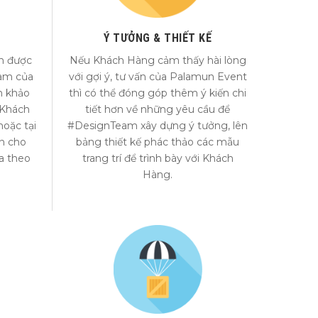
C
Ý TƯỞNG & THIẾT KẾ
n được
Nếu Khách Hàng cảm thấy hài lòng
eam của
với gợi ý, tư vấn của Palamun Event
n khảo
thì có thể đóng góp thêm ý kiến chi
 Khách
tiết hơn về những yêu cầu để
oặc tại
#DesignTeam xây dựng ý tưởng, lên
ấn cho
bảng thiết kế phác thảo các mẫu
a theo
trang trí để trình bày với Khách
Hàng.