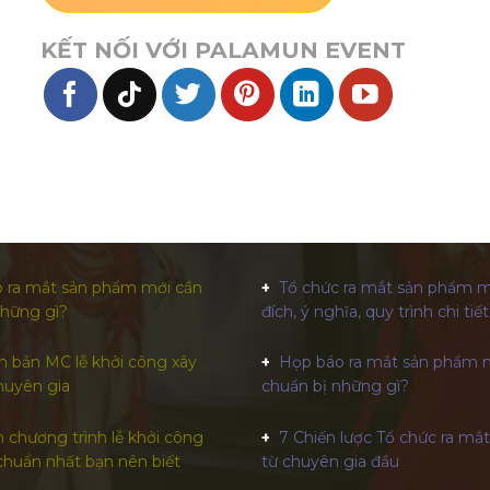
KẾT NỐI VỚI PALAMUN EVENT
 ra mắt sản phẩm mới cần
Tổ chức ra mắt sản phẩm m
những gì?
đích, ý nghĩa, quy trình chi tiết
h bản MC lễ khởi công xây
Họp báo ra mắt sản phẩm 
huyên gia
chuẩn bị những gì?
 chương trình lễ khởi công
7 Chiến lược Tổ chức ra mắ
chuẩn nhất bạn nên biết
từ chuyên gia đầu