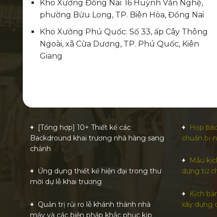
Kho Xưởng Đồng Nai: 16 Huỳnh Văn Nghệ,
phường Bửu Long, TP. Biên Hòa, Đồng Nai
Kho Xưởng Phú Quốc: Số 33, ấp Cây Thông
Ngoài, xã Cửa Dương, TP. Phú Quốc, Kiên
Giang
[Tổng hợp] 10+ Thiết kế các
Họp báo
Backdround khai trương nhà hàng sang
chuẩn bị 
chảnh
Mẫu kịc
Ứng dụng thiết kế hiện đại trong thư
dựng từ c
mời dự lễ khai trương
Kịch bản
Quản trị rủi ro lễ khánh thành nhà
xây dựng 
máy và các biện pháp khắc phục kịp