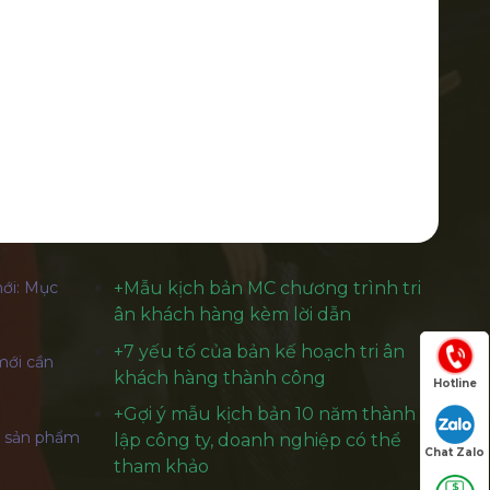
ới: Mục
+
Mẫu kịch bản MC chương trình tri
ân khách hàng kèm lời dẫn
+
7 yếu tố của bản kế hoạch tri ân
mới cần
khách hàng thành công
Hotline
+Gợi ý mẫu kịch bản 10 năm thành
t sản phẩm
lập công ty, doanh nghiệp có thể
Chat Zalo
tham khảo