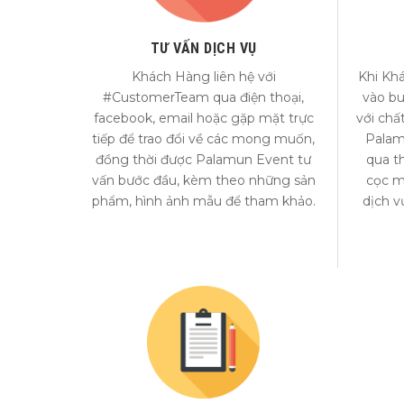
TƯ VẤN DỊCH VỤ
Khách Hàng liên hệ với
Khi Kh
#CustomerTeam qua điện thoại,
vào bu
facebook, email hoặc gặp mặt trực
với chấ
tiếp để trao đổi về các mong muốn,
Palam
đồng thời được Palamun Event tư
qua t
vấn bước đầu, kèm theo những sản
cọc m
phẩm, hình ảnh mẫu để tham khảo.
dịch v