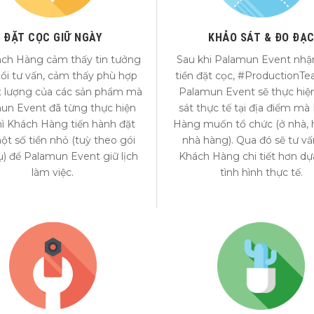
ĐẶT CỌC GIỮ NGÀY
KHẢO SÁT & ĐO ĐẠ
ách Hàng cảm thấy tin tưởng
Sau khi Palamun Event nhậ
ổi tư vấn, cảm thấy phù hợp
tiền đặt cọc, #ProductionT
t lượng của các sản phẩm mà
Palamun Event sẽ thực hiệ
un Event đã từng thực hiện
sát thực tế tại địa điểm mà
hì Khách Hàng tiến hành đặt
Hàng muốn tổ chức (ở nhà, h
ột số tiền nhỏ (tuỳ theo gói
nhà hàng). Qua đó sẽ tư v
ụ) để Palamun Event giữ lịch
Khách Hàng chi tiết hơn dự
làm việc.
tình hình thực tế.