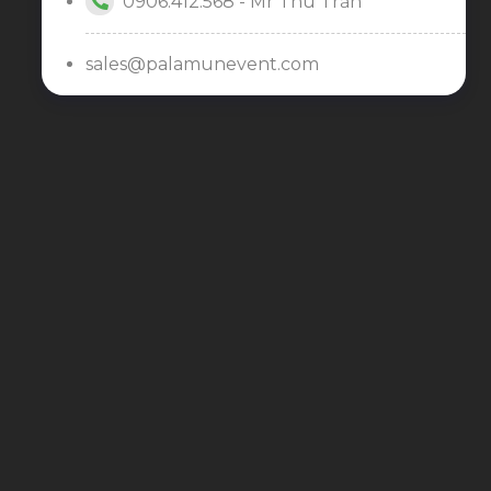
0906.412.568 - Mr Thu Trần
sales@palamunevent.com