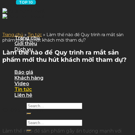
Skip to content
Trang chủ
»
Tin tức
»
Làm thế nào để Quy trình ra mắt sản
Trang chủ
phẩm mới thu hút khách mời tham dự?
Giới thiệu
Dịch vụ
Làm thế nào để Quy trình ra mắt sản
Dịch Vụ Sự Kiện
phẩm mới thu hút khách mời tham dự?
Dịch Vụ Tỉnh
Quy trình làm việc
Báo giá
Khách hàng
Video
Tin tức
Liên hệ
1093 lượt xem
Làm thế nào để sản phẩm gây ấn tượng mạnh với