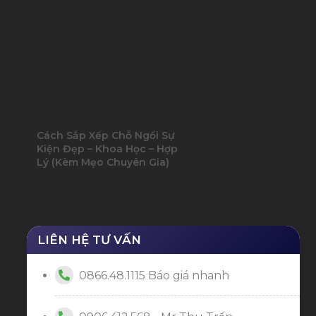
Cách Sắp Xếp Chỗ Ngồi Sự
Kiện Đẹp – Khoa Học – Hợp
Lý (Kèm Mẹo Chuyên Gia)
LIÊN HỆ TƯ VẤN
0866.48.1115 Báo giá nhanh