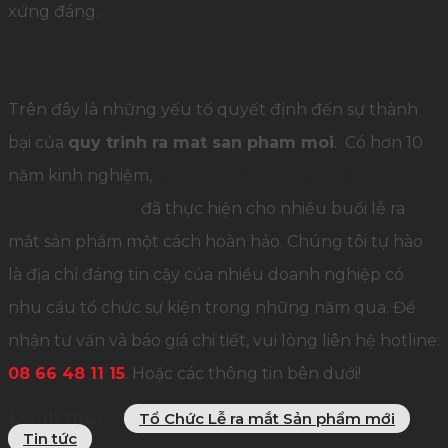
xứng đáng.
Trên đây là những yếu tố quyết định đến sự thành
bại của
quy trinh ra mat san pham moi
. Có hơn 10
năm kinh nghiệm,
Công ty Tổ chức Sự kiện
Palamun Event
đã thực hiện cho nhiều buổi lễ ra
mắt sản phẩm một cách hoàn hảo. Chúng tôi tự hào
là địa chỉ đáng tin cậy của nhiều doanh nghiệp có
nhu cầu tổ chức sự kiện trong những năm qua. Để
nhận tư vấn và báo giá chi tiết, vui lòng liên hệ hotline:
08 66 48 11 15
. Hoặc các thông tin bên dưới!
Danh mục:
Tổ Chức Lễ ra mắt Sản phẩm mới
Tin tức