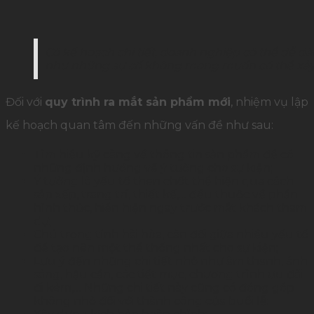
Có kế hoạch chi tiết, doanh nghiệp có thể dễ d
như những sự cố không mong muốn có thể xảy r
Đối với
quy trình ra mắt sản phẩm mới
, nhiệm vụ lập
kế hoạch
quan tâm đến những vấn đề như sau:
Tìm hiểu kỹ càng về thông tin sản phẩm để có
những định hướng về ý tưởng cho sự kiện;
Ý tưởng là yếu tố then chốt thể hiện qua cách
sắp xếp, trang trí, thiết kế,… đều thuộc về phần
hình thức, hiển hiện ngay trước mắt khách tham
dự;
Chú trọng tính hài hòa, cân đối giữa nhiều yếu tố
để tạo nên một thể thống nhất cho sự kiện;
Lưu ý đến những chi tiết nhỏ như âm thanh, ánh
sáng, hậu cần, các tiết mục, chương trình ưu đãi
đi kèm,… Những chi tiết này cũng có đóng góp
không nhỏ đối với thành công của buổi lễ;