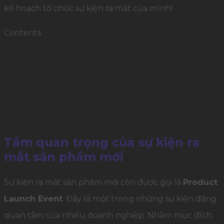
kế hoạch tổ chức sự kiện ra mắt của mình!
Contents
1
Tầm quan trọng của sự kiện ra mắt sản phẩm
mới
2
Những yếu tố có tác dụng thu hút khách mời
trong quy trình ra mắt sản phẩm mới
2.1
Lập kế hoạch chi tiết cho quy trình ra
mắt sản phẩm mới
2.2
Có đội ngũ tổ chức chuyên nghiệp
2.3
Có phương án dự phòng
Tầm quan trọng của sự kiện ra
mắt sản phẩm mới
Sự kiện ra mắt sản phẩm mới còn được gọi là
Product
Launch Event
. Đây là một trong những sự kiện đáng
quan tâm của nhiều doanh nghiệp. Nhằm mục đích