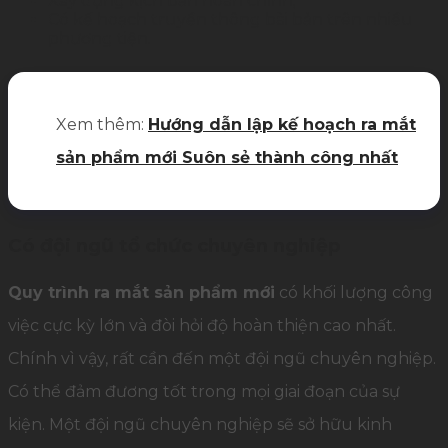
Xây dựng kịch bản hoàn chỉnh;
Có kế hoạch truyền thông bài bản trên nhiều
phương tiện.
Xem thêm:
Hướng dẫn lập kế hoạch ra mắt
sản phẩm mới Suôn sẻ thành công nhất
Có đội ngũ tổ chức chuyên nghiệp
Quy trình ra mắt sản phẩm mới
có khối lượng công
việc cực kỳ lớn và đòi hỏi độ hoàn thiện cao nhất.
Chính vì vậy, rất cần đến một đội ngũ chuyên nghiệp.
Có thể đảm đương tốt trong mọi giai đoạn của sự
kiện. Một đội ngũ chuyên nghiệp sẽ sở hữu kinh