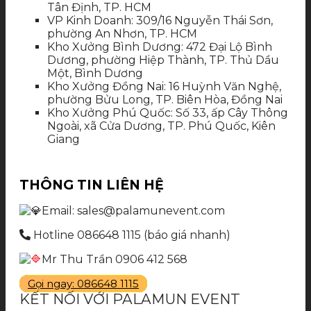
Tân Định, TP. HCM
VP Kinh Doanh: 309/16 Nguyễn Thái Sơn,
phường An Nhơn, TP. HCM
Kho Xưởng Bình Dương: 472 Đại Lộ Bình
Dương, phường Hiệp Thành, TP. Thủ Dầu
Một, Bình Dương
Kho Xưởng Đồng Nai: 16 Huỳnh Văn Nghệ,
phường Bửu Long, TP. Biên Hòa, Đồng Nai
Kho Xưởng Phú Quốc: Số 33, ấp Cây Thông
Ngoài, xã Cửa Dương, TP. Phú Quốc, Kiên
Giang
THÔNG TIN LIÊN HỆ
Email: sales@palamunevent.com
Hotline 086648 1115 (báo giá nhanh)
Mr Thu Trần 0906 412 568
Gọi ngay: 086648 1115
KẾT NỐI VỚI PALAMUN EVENT