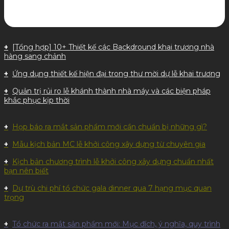
[Tổng hợp] 10+ Thiết kế các Backdround khai trương nhà
hàng sang chảnh
Ứng dụng thiết kế hiện đại trong thư mời dự lễ khai trương
Quản trị rủi ro lễ khánh thành nhà máy và các biện pháp
khắc phục kịp thời
Họp báo ra mắt sản phẩm mới cần chuẩn bị những gì?
Mẫu kịch bản MC lễ khởi công xây dựng từ chuyên gia
Kịch bản chương trình lễ khởi công xây dựng chuẩn nhất
bạn nên biết
Dự trù chi phí tổ chức gala dinner qua 7 hạng mục quan
trọng
Tổ chức ra mắt sản phẩm mới: Mục đích, ý nghĩa, quy trình