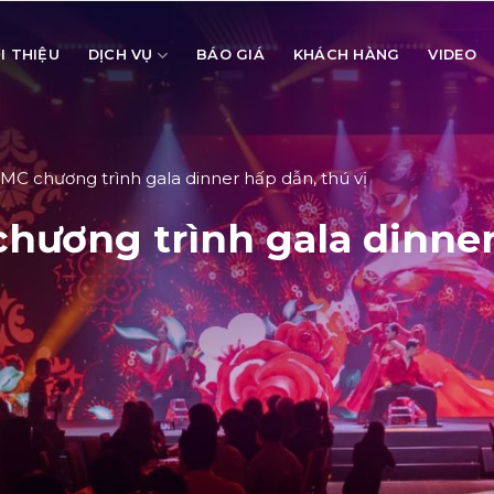
I THIỆU
DỊCH VỤ
BÁO GIÁ
KHÁCH HÀNG
VIDEO
MC chương trình gala dinner hấp dẫn, thú vị
hương trình gala dinner