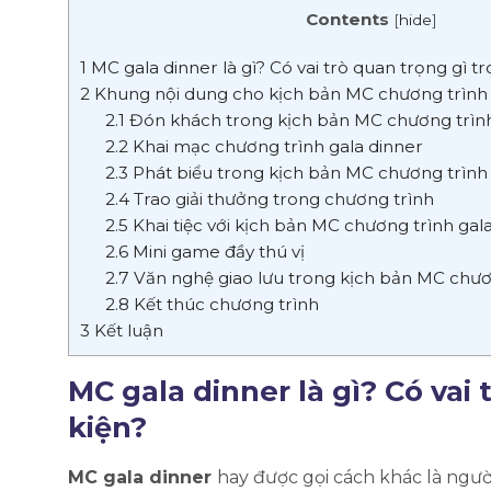
Contents
[
hide
]
1
MC gala dinner là gì? Có vai trò quan trọng gì t
2
Khung nội dung cho kịch bản MC chương trình 
2.1
Đón khách trong kịch bản MC chương trình
2.2
Khai mạc chương trình gala dinner
2.3
Phát biểu trong kịch bản MC chương trình
2.4
Trao giải thưởng trong chương trình
2.5
Khai tiệc với kịch bản MC chương trình ga
2.6
Mini game đầy thú vị
2.7
Văn nghệ giao lưu trong kịch bản MC chươ
2.8
Kết thúc chương trình
3
Kết luận
MC gala dinner là gì? Có vai 
kiện?
MC gala dinner
hay được gọi cách khác là ngườ