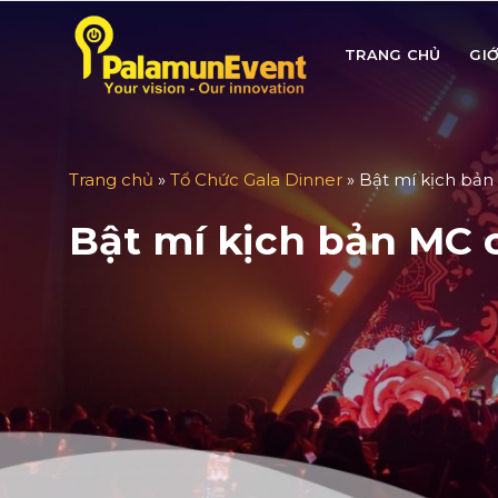
Skip
to
TRANG CHỦ
GIỚ
content
Trang chủ
»
Tổ Chức Gala Dinner
»
Bật mí kịch bản 
Bật mí kịch bản MC c