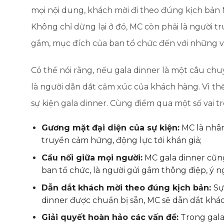
mọi nội dung, khách mời đi theo đúng kịch bản 
Không chỉ dừng lại ở đó, MC còn phải là người t
gắm, mục đích của ban tổ chức đến với những v
Có thể nói rằng, nếu gala dinner là một câu ch
là người dẫn dắt cảm xúc của khách hàng. Vì thế
sự kiện gala dinner. Cùng điểm qua một số vai 
Gương mặt đại diện của sự kiện:
MC là nhân
truyền cảm hứng, động lực tới khán giả;
Cầu nối giữa mọi người:
MC gala dinner cũng
ban tổ chức, là người gửi gắm thông điệp, ý n
Dẫn dắt khách mời theo đúng kịch bản:
Sự
dinner được chuẩn bị sẵn, MC sẽ dẫn dắt khác
Giải quyết hoàn hảo các vấn đề:
Trong gala