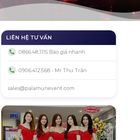
LIÊN HỆ TƯ VẤN
0866.48.1115 Báo giá nhanh
0906.412.568 - Mr Thu Trần
sales@palamunevent.com