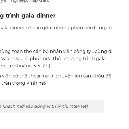
yện nghiệp, hấp dẫn.
 trình gala dinner
 gala dinner sẽ bao gồm những phần nội dung cơ
cùng toàn thể cán bộ nhân viên công ty….cùng di
 Và chỉ sau ít phút nữa thôi, chương trình gala
 voice khoảng 3-5 lần)
h viên có thể thoải mái di chuyển lên sân khấu để
 trân trọng kính mời!
hách mời vào đúng vị trí (Ảnh: Internet)