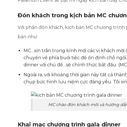
Palamun Event sẽ bật mí ngay kịch bản đầy chu
Đón khách trong kịch bản MC chương
Với phần đón khách, kịch bản MC chương trình
bản như:
MC…xin trân trọng kính mời các vị khách mời 
chuyển về phía buổi tiệc để ổn định chỗ ngồi.
dinner với chủ đề…sẽ chính thức bắt đầu. (MC
Ngoài ra, với khoảng thời gian này tất cả thàn
chụp bức hình lưu niệm cực đáng yêu. Tôi xin
MC chào đón khách mời và hướng dẫn k
Khai mạc chương trình gala dinner