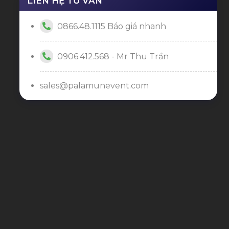
LIÊN HỆ TƯ VẤN
0866.48.1115 Báo giá nhanh
0906.412.568 - Mr Thu Trần
sales@palamunevent.com