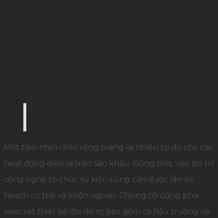
Bạn cần chú ý và tính toán đến tầm nhìn của sân
nhất (Ảnh: Internet)
Một tầm nhìn nhìn rộng mang lại nhiều tự do cho các
hoạt động diễn ra trên sân khấu. Đồng thời, việc bố trí
công nghệ tổ chức sự kiện cũng cần được lên kế
hoạch cụ thể và khôn ngoan. Chúng tôi cũng phải
xem xét thiết kế địa điểm, bao gồm cả hậu trường và