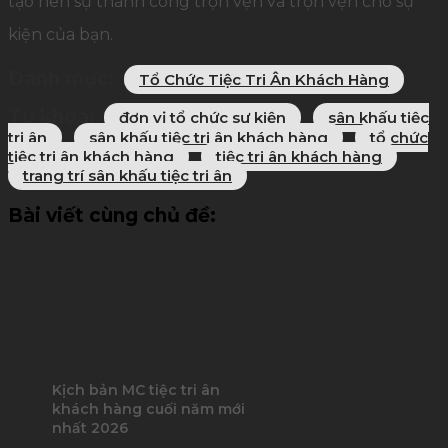
tạo nên sự thành công trọn vẹn và trọn vẹn cho sự
kiện của bạn.
Danh mục:
Tổ Chức Tiệc Tri Ân Khách Hàng
Từ khóa:
đơn vị tổ chức sự kiện
sân khấu tiệc
tri ân
sân khấu tiệc tri ân khách hàng
tổ chức
tiệc tri ân khách hàng
tiệc tri ân khách hàng
trang trí sân khấu tiệc tri ân
Bài viết cùng chủ đề:
Kịch bản MC tiệc tri ân
khách hàng cuối năm mới
nhất 2026