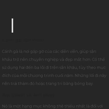
Background sân khấu được thiết kế lung linh lin
cho khách mời thích khi đến với tiệc tri ân (Ảnh: 
Cánh gà sân khấu
Cánh gà là nơi gặp gỡ của các diễn viên, giúp sân
khấu trở nên chuyên nghiệp và đẹp mắt hơn. Có thể
sử dụng hai đến ba lỗi đi trên sân khấu, tùy theo mục
đích của mỗi chương trình cuối năm. Những lối đi này
nên trải thảm đỏ hoặc trang trí bằng bóng bay.
Âm thanh và ánh sáng
Nó là một hạng mục không thể thiếu nhất là đối với