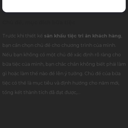
Chủ đề, mục đích bữa tiệc
Trước khi thiết kế
sân khấu tiệc tri ân khách hàng
,
bạn cần chọn chủ đề cho chương trình của mình.
Nếu bạn không có một chủ đề xác định rõ ràng cho
bữa tiệc của mình, bạn chắc chắn không biết phải làm
gì hoặc làm thế nào để lên ý tưởng. Chủ đề của bữa
tiệc có thể là mục tiêu và định hướng cho năm mới,
tổng kết thành tích đã đạt được,…