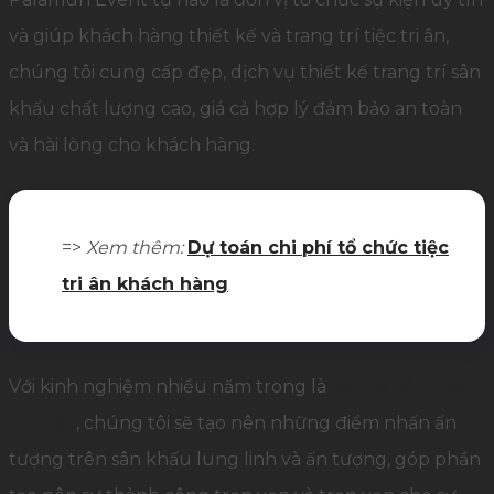
và giúp khách hàng thiết kế và trang trí tiệc tri ân,
chúng tôi cung cấp đẹp, dịch vụ thiết kế trang trí sân
khấu chất lượng cao, giá cả hợp lý đảm bảo an toàn
và hài lòng cho khách hàng.
=>
Xem thêm:
Dự toán chi phí tổ chức tiệc
tri ân khách hàng
Với kinh nghiệm nhiều năm trong là
đơn vị tổ chức
sự kiện
, chúng tôi sẽ tạo nên những điểm nhấn ấn
tượng trên sân khấu lung linh và ấn tượng, góp phần