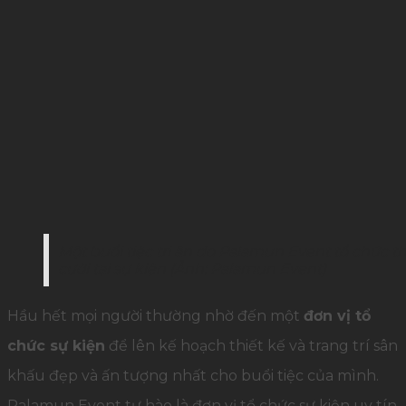
Một buổi tiệc tri ân do Palamun Event tổ chức t
cười tại sự kiện (Ảnh: Palamun Event)
Hầu hết mọi người thường nhờ đến một
đơn vị tổ
chức sự kiện
để lên kế hoạch thiết kế và trang trí sân
khấu đẹp và ấn tượng nhất cho buổi tiệc của mình.
Palamun Event tự hào là đơn vị tổ chức sự kiện uy tín