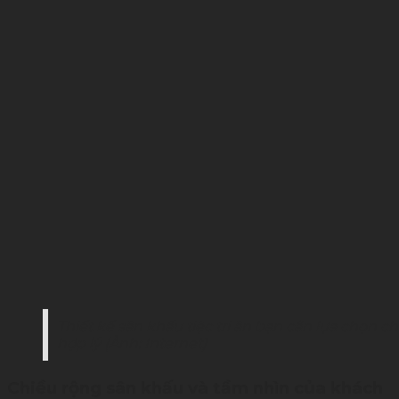
Thiết kế sân khấu tiệc tri ân bạn cần lựa chọn c
hợp lý (Ảnh: Internet)
Chiều rộng sân khấu và tầm nhìn của khách