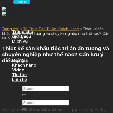
Skip to content
Trang chủ
»
Tổ Chức Tiệc Tri Ân Khách Hàng
»
Thiết kế sân
Trang chủ
khấu tiệc tri ân ấn tượng và chuyên nghiệp như thế nào? Cần
Giới thiệu
lưu ý điều gì?
Dịch vụ
Dịch Vụ Sự Kiện
Thiết kế sân khấu tiệc tri ân ấn tượng và
Dịch Vụ Tỉnh
chuyên nghiệp như thế nào? Cần lưu ý
Quy trình làm việc
điều gì?
Báo giá
Khách hàng
Video
Tin tức
Liên hệ
1894 lượt xem
Trang trí
sân khấu tiệc tri ân
rất quan trọng vì đây