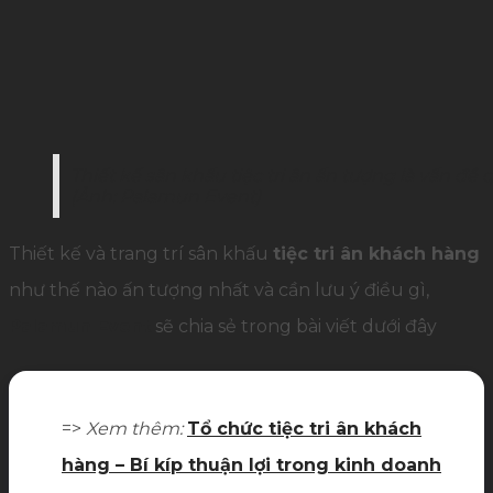
Thiết kế sân khấu tiệc tri ân ấn tượng là vấn đề
(Ảnh: Palamun Event)
Thiết kế và trang trí sân khấu
tiệc tri ân khách hàng
như thế nào ấn tượng nhất và cần lưu ý điều gì,
Palamun Event
sẽ chia sẻ trong bài viết dưới đây
=>
Xem thêm:
Tổ chức tiệc tri ân khách
hàng – Bí kíp thuận lợi trong kinh doanh