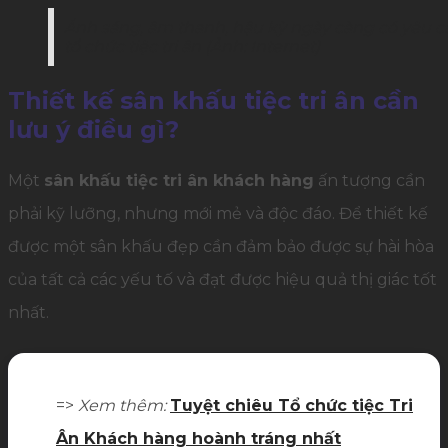
Ánh sáng, âm thanh, hậu kỳ ngày càng có yêu cầ
tổ chức tiệc tri ân (Ảnh: Internet)
Thiết kế sân khấu tiệc tri ân cần
lưu ý điều gì?
Một
sân khấu tiệc tri ân khách hàng
ấn tượng cần
phải kỹ lưỡng, nhưng mới mẻ và độc đáo. Để thiết kế
được một sân khấu đẹp cần đảm bảo được sự hài hòa
của tất cả các yếu tố và đạt được hiệu quả thị giác tốt
nhất.
=>
Xem thêm:
Tuyệt chiêu Tổ chức tiệc Tri
Ân Khách hàng hoành tráng nhất