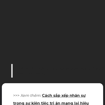
Tri ân khách hàng có ý nghĩa quan trọng đối với
Palamun Event)
>>>
Xem thêm:
Cách sắp xếp nhân sự
trong sự kiện tiệc tri ân mang lại hiệu