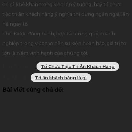
đề gì khó khăn trong việc lên ý tưởng, hay tổ chức
tiệc tri ân khách hàng ý nghĩa thì đừng ngần ngại liên
hệ ngay tới
Công ty tổ chức sự kiện Palamun Event
nhé. Được đồng hành, hợp tác cùng quý doanh
nghiệp trong việc tạo nên sự kiện hoàn hảo, giá trị to
lớn là niềm vinh hạnh của chúng tôi.
Danh mục:
Tổ Chức Tiệc Tri Ân Khách Hàng
Từ khóa:
Tri ân khách hàng là gì
Bài viết cùng chủ đề: