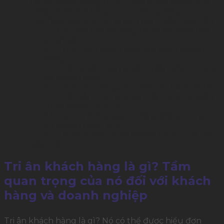
1
Tri ân khách hàng là gì? Tầm quan trọng của
nó đối với khách hàng và doanh nghiệp
2
Các hoạt động tri ân khách hàng đầy hấp dẫn
2.1
Tạo nên các chương trình khuyến mãi,
push sale
2.2
Thực hiện chiến lược giữ chân khách
hàng
2.3
Trải nghiệm sản phẩm miễn phí trong tri
ân khách hàng
2.4
Tổ chức mini game trên các kênh MXH
2.5
Luôn lắng nghe phản hồi trong sự kiện
tri ân khách hàng là gì
2.6
Tạo ra những giá trị cộng đồng trong tri
ân khách hàng là gì
2.7
Tổ chức tiệc tri ân khách hàng cuối năm
3
Kết luận
Tri ân khách hàng là gì? Tầm
quan trọng của nó đối với khách
hàng và doanh nghiệp
Tri ân khách hàng là gì? Nó có thể được hiểu đơn