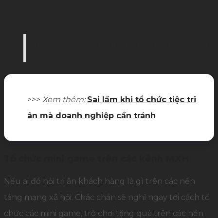
Trong chương trình tri ân khách hàng không th
miễn phí (Ảnh: Internet)
>>>
Xem thêm:
Sai lầm khi tổ chức tiệc tri
ân mà doanh nghiệp cần tránh
Tổ chức mini game trên các kênh MXH
Nếu ai đó hỏi tri ân khách hàng là gì trên các nền
tảng mạng xã hội. Chắc chắn sẽ nghĩ ngay tới cách tổ
chức các mini game, trò chơi tặng quà trên các nền