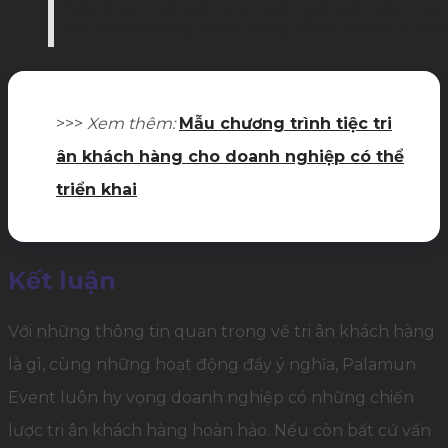
Tiệc tri ân cuối năm là sự kiện gắn kết, bày tỏ 
VIP, khách hàng quan trọng (Ảnh: Palamun Even
>>>
Xem thêm:
Mẫu chương trình tiệc tri
ân khách hàng cho doanh nghiệp có thể
triển khai
Kết luận
Với những thông tin quan trọng về tri ân khách hàng
là gì, cùng những hoạt động đầy ý nghĩa, Palamun
Event luôn hy vọng doanh nghiệp có những chiến
lược tri ân khách hàng hoàn hảo. Nếu còn bất cứ vấn