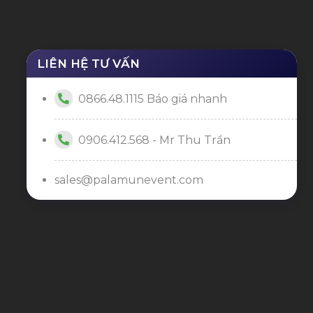
LIÊN HỆ TƯ VẤN
0866.48.1115 Báo giá nhanh
0906.412.568 - Mr Thu Trần
sales@palamunevent.com