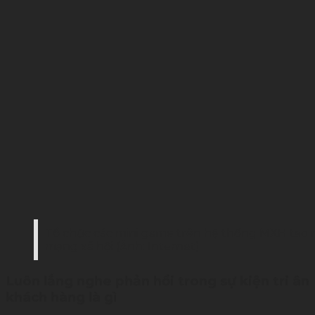
Tổ chức các mini game trên hệ thống MXH tạo n
mạng xã hội (Ảnh: Internet)
Luôn lắng nghe phản hồi trong sự kiện tri ân
khách hàng là gì