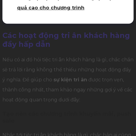
quả cao cho chương trình
Các hoạt động tri ân khách hàng
đầy hấp dẫn
Nếu có ai đó hỏi tiệc tri ân khách hàng là gì, chắc chắn
sẽ trả lời rằng không thể thiếu những hoạt động đầy
ý nghĩa. Để giúp cho
sự kiện tri ân
được trọn vẹn,
thành công nhất, tham khảo ngay những gợi ý về các
hoạt động quan trọng dưới đây:
Tạo nên các chương trình khuyến mãi, push
sale
Nhắc tới tiệc tri ân khách hàng là gì, chắc hẳn ai cũng