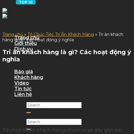
Skip to content
Trang chủ
»
Tổ Chức Tiệc Tri Ân Khách Hàng
»
Tri ân khách
Trang chủ
hàng là gì? Các hoạt động ý nghĩa
Giới thiệu
Dịch vụ
Tri ân khách hàng là gì? Các hoạt động ý
Dịch Vụ Sự Kiện
nghĩa
Dịch Vụ Tỉnh
Quy trình làm việc
Báo giá
Khách hàng
Video
Tin tức
Liên hệ
1861 lượt xem
Tổ chức tri ân khách hàng chính là sợi dây gắn kết