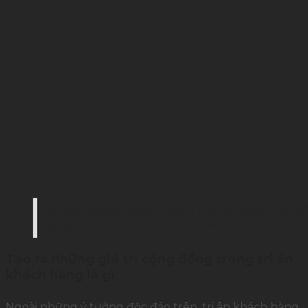
Sự lắng nghe chính là yếu tố quyết định, gắn k
ngày càng xa hơn (Ảnh: Internet)
Tạo ra những giá trị cộng đồng trong tri ân
khách hàng là gì
Ngoài những ý tưởng độc đáo trên, tri ân khách hàng