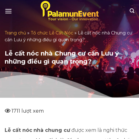
Skip
to
content
Trang chủ
»
Tổ chức Lễ Cất Nóc
»
Lễ cất nóc nhà Chung cư
cần Lưu ý những điều gì quan trọng?
Lễ cất nóc nhà Chung cư cần Lưu ý
những điều gì quan trọng?
1711 lượt xem
Lễ cất nóc
nhà chung cư
được xem là nghi thức