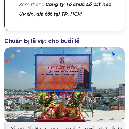
Xem thêm:
Công ty Tổ chức Lễ cất nóc
Uy tín, giá tốt tại TP. HCM
Chuẩn bị lễ vật cho buổi lễ
Tổ chức lễ cất nóc chung cư cần tìm hiểu và chuẩn bị