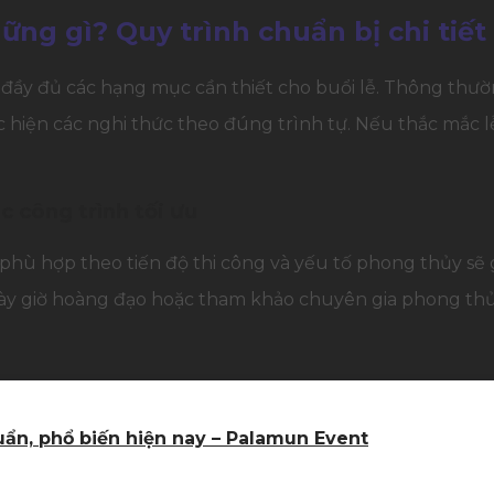
ng gì? Quy trình chuẩn bị chi tiết
ị đầy đủ các hạng mục cần thiết cho buổi lễ. Thông thườ
ực hiện các nghi thức theo đúng trình tự. Nếu thắc mắc 
c công trình tối ưu
iờ phù hợp theo tiến độ thi công và yếu tố phong thủy sẽ 
gày giờ hoàng đạo hoặc tham khảo chuyên gia phong thủ
huẩn, phổ biến hiện nay – Palamun Event