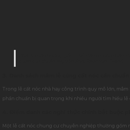
Khách mời thường gồm chủ đầu tư, nhà thầu, đối 
quan của dự án (Nguồn ảnh: Palamun Event)
3. Danh sách mâm lễ cúng cất nóc cần chuẩn
Trong lễ cất nóc nhà hay công trình quy mô lớn, mâm lễ
phần chuẩn bị quan trọng khi nhiều người tìm hiểu lễ
4. Điểm danh các nghi thức chính bắt buộc ph
Một lễ cất nóc chung cư chuyên nghiệp thường gồm ngh