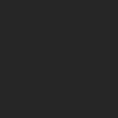
ần kết cấu chính (Nguồn ảnh:
h trong xây dựng
ình chuẩn bị chi tiết
 nóc công trình tối ưu
m dự lễ cất nóc dự án cao tầng
uẩn bị cho ban thờ Thổ Thần
 phải có trong buổi lễ đối ngoại
yên nghiệp cho dự án xây dựng