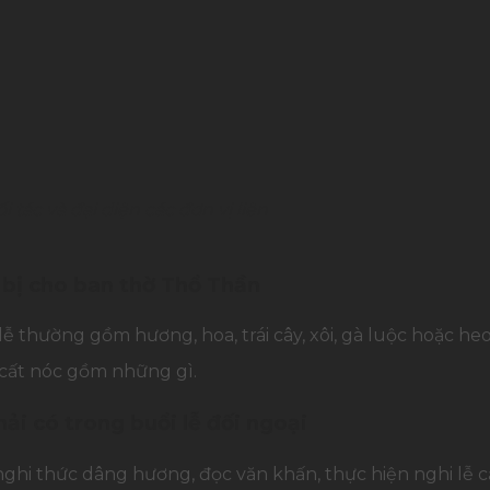
tác và đại diện các đơn vị liên
 bị cho ban thờ Thổ Thần
 thường gồm hương, hoa, trái cây, xôi, gà luộc hoặc heo
 cất nóc gồm những gì.
ải có trong buổi lễ đối ngoại
i thức dâng hương, đọc văn khấn, thực hiện nghi lễ cất