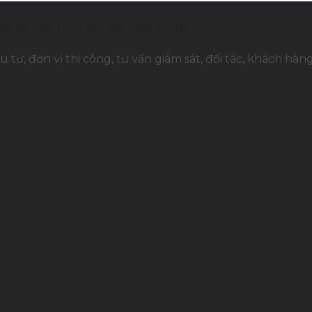
ự lễ cất nóc dự án cao tầng
u tư, đơn vị thi công, tư vấn giám sát, đối tác, khách 