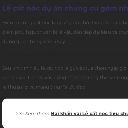
Lễ cất nóc dự án chung cư gồm nhữ
Hiểu rõ cúng cất nóc là gì sẽ giúp chủ đầu tư chuẩn b
điểm phù hợp, chuẩn bị lễ vật, đón tiếp đại biểu và th
dung quan trọng cần lưu ý.
1. Cách xác định thời điểm thực hiện lễ cất nó
Sau khi tìm hiểu lễ cất nóc là gì, việc lựa chọn ngày g
căn cứ vào tiến độ xây dựng thực tế, đồng thời xem n
ra thuận lợi và mang ý nghĩa tốt đẹp.
>>>
Xem thêm:
Bài khấn vái Lễ cất nóc tiêu c