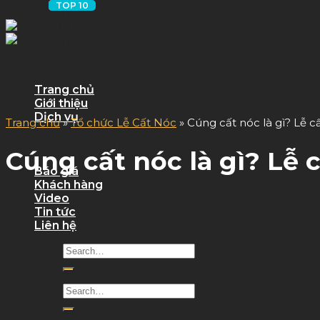
Skip to content
Trang chủ
Giới thiệu
Dịch vụ
Trang chủ
»
Tổ chức Lễ Cất Nóc
»
Cúng cất nóc là gì? Lễ 
Dịch Vụ Sự Kiện
Dịch Vụ Tỉnh
Cúng cất nóc là gì? Lễ
Quy trình làm việc
Báo giá
Khách hàng
Video
Tin tức
Liên hệ