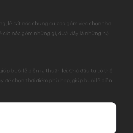
ng, lễ cất nóc chung cư bao gồm việc chọn thời
lễ cất nóc gồm những gì, dưới đây là những nội
giúp buổi lễ diễn ra thuận lợi. Chủ đầu tư có thể
y để chọn thời điểm phù hợp, giúp buổi lễ diễn