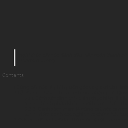
Nghi thức cất nóc đánh dấu việc hoàn thành ph
Palamun Event)
Contents
1
Cúng cất nóc là gì? Nguồn gốc và giá trị tâm lin
2
Lễ cất nóc dự án chung cư gồm những gì? Quy tr
2.1
1. Cách xác định thời điểm thực hiện lễ cất
2.2
2. Thành phần khách mời ban đại biểu tha
2.3
3. Danh sách mâm lễ cúng cất nóc cần ch
2.4
4. Điểm danh các nghi thức chính bắt buộc
3
Palamun Event – Đơn vị tổ chức lễ cất nóc chu