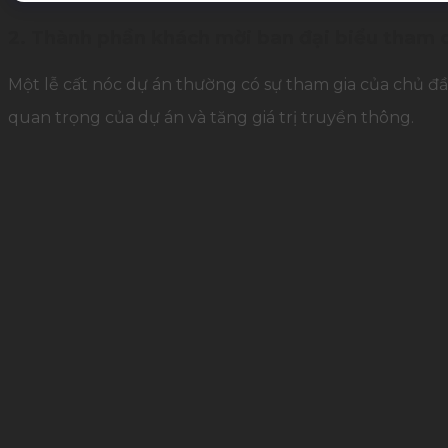
2. Thành phần khách mời ban đại biểu tham d
Một lễ cất nóc dự án thường có sự tham gia của chủ đầ
quan trọng của dự án và tăng giá trị truyền thông.