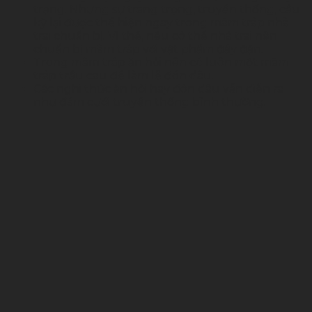
trạng. Nhưng sự trang trọng, truyền thống, cầu
kỳ lại được thể hiện ngay trong mâm tráp nhà
trai chuẩn bị. Vì thế, nếu có thể nhà trai nên
chuẩn bị mâm tráp với vật phẩm đầy đặn.
Trong mâm tráp ăn hỏi nên có luôn một mâm
tráp trầu cau để làm lễ đón dâu.
Các nghi thức ăn hỏi hay đón dâu vẫn diễn ra
như đám cưới truyền thống bình thường.