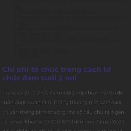
1
Chi phí tổ chức trong cách tổ chức đám cưới 2
nơi
2
Cân nhắc lịch trình và vấn đề đi lại
3
Vấn đề sức khỏe trong cách tổ chức đám cưới
2 nơi
4
Phong tục cưới hỏi ở 2 miền trong cách tổ
chức đám cưới 2 nơi
5
Lựa chọn thực đơn – Cách tổ chức đám cưới 2
nơi
6
Chọn địa điểm đãi tiệc
7
Kết luận
Chi phí tổ chức trong cách tổ
chức đám cưới 2 nơi
Trong cách tổ chức đám cưới 2 nơi, chi phí là vấn đề
luôn được quan tâm. Thông thường một đám cưới
truyền thống bình thường cho cô dâu chú rể ở gần
sẽ rơi vào khoảng từ 200-600 triệu, còn đám cưới ở 2