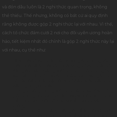
và đón dâu luôn là 2 nghi thức quan trọng, không
thể thiếu. Thế nhưng, không có bất cứ ai quy định
rằng không được gộp 2 nghi thức lại với nhau. Vì thế,
cách tổ chức đám cưới 2 nơi cho đôi uyên ương hoàn
hảo, tiết kiệm nhất đó chính là gộp 2 nghi thức này lại
với nhau, cụ thể như:
Lễ ăn hỏi và đón dâu nên được gộp chung vào
một buổi, lễ ăn hỏi vào buổi sáng và đón dâu vào
đầu giờ chiều. Nếu gia đình tách thành 2 ngày
liên tiếp thì nhà trai cần thuê khách sạn gần nhà
cô dâu để thuận tiện đi lại, và để thuận tiện cho
việc nghỉ ngơi nhất;
Trong trường hợp gia đình 2 bên theo đạo Công
giáo, thì nghi thức làm lễ cưới tại nhà thờ có thể
diễn ra trước một hôm so với lễ cưới truyền
thống;
Gia đình 2 bên lo lắng nếu gộp lễ ăn hỏi và rước
dâu cùng một ngày thì nghi lễ sẽ không trang