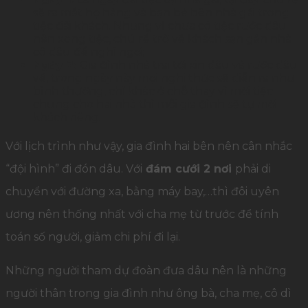
sẽ ra mắt họ hàng và bạn bè bên nhà gái trong
tiệc đãi khách. Nhưng vì chưa có tiệc rước dâu
nên xong tiệc, chú rể trở về khách sạn gần nhà
cô dâu để nghỉ ngơi;
Ngày 2:
Gia đình nhà trai tới xin dâu và rước dâu
về, trong ngày này mọi nghi thức sẽ diễn ra như
bình thường, chỉ khác ở chỗ thay vì mời tiệc
chung cho hai nhà thì mỗi gia đình sẽ tự mời
khách riêng.
Với lịch trình như vậy, gia đình hai bên nên cân nhắc
“đội hình” đi đón dâu. Với
đám cưới 2 nơi
phải di
chuyển với đường xa, bằng máy bay,…thì đôi uyên
ương nên thống nhất với cha mẹ từ trước để tính
toán số người, giảm chi phí đi lại.
Những người tham dự đoàn đưa dâu nên là những
người thân trong gia đình như ông bà, cha mẹ, cô dì