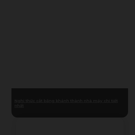
Nghi thức cắt băng khánh thành nhà máy chi tiết
nhất