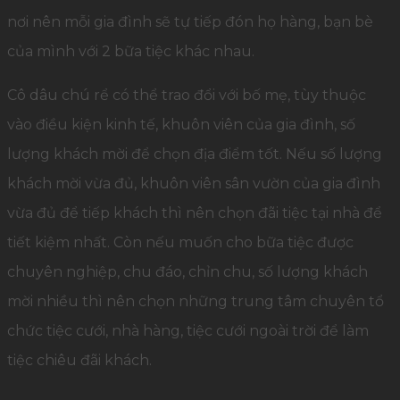
nơi nên mỗi gia đình sẽ tự tiếp đón họ hàng, bạn bè
của mình với 2 bữa tiệc khác nhau.
Cô dâu chú rể có thể trao đổi với bố mẹ, tùy thuộc
vào điều kiện kinh tế, khuôn viên của gia đình, số
lượng khách mời để chọn địa điểm tốt. Nếu số lượng
khách mời vừa đủ, khuôn viên sân vườn của gia đình
vừa đủ để tiếp khách thì nên chọn đãi tiệc tại nhà để
tiết kiệm nhất. Còn nếu muốn cho bữa tiệc được
chuyên nghiệp, chu đáo, chỉn chu, số lượng khách
mời nhiều thì nên chọn những trung tâm chuyên tổ
chức tiệc cưới, nhà hàng, tiệc cưới ngoài trời để làm
tiệc chiêu đãi khách.