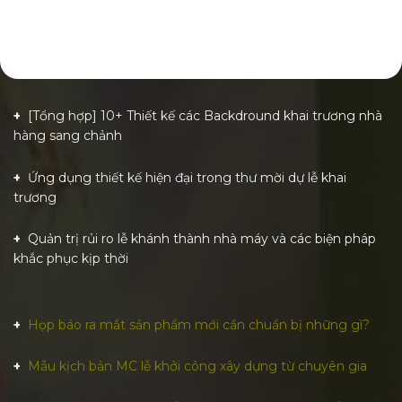
[Tổng hợp] 10+ Thiết kế các Backdround khai trương nhà
hàng sang chảnh
Ứng dụng thiết kế hiện đại trong thư mời dự lễ khai
trương
Quản trị rủi ro lễ khánh thành nhà máy và các biện pháp
khắc phục kịp thời
Họp báo ra mắt sản phẩm mới cần chuẩn bị những gì?
Mẫu kịch bản MC lễ khởi công xây dựng từ chuyên gia