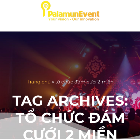
Skip
to
content
Trang chủ
»
tổ chức đám cưới 2 miền
TAG ARCHIVES:
TỔ CHỨC ĐÁM
CƯỚI 2 MIỀN