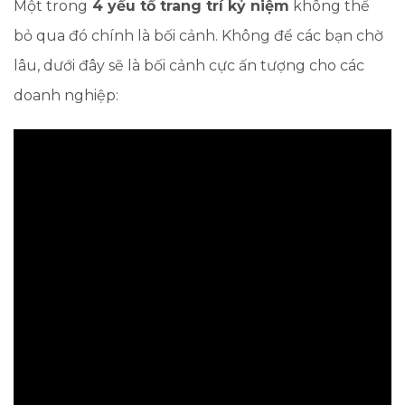
Một trong
4 yếu tố trang trí kỷ niệm
không thể
bỏ qua đó chính là bối cảnh. Không để các bạn chờ
lâu, dưới đây sẽ là bối cảnh cực ấn tượng cho các
doanh nghiệp: