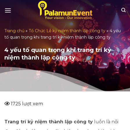
Skip
to
content
Trang chủ
»
Tổ Chức Lễ kỷ niệm thành lập công ty
»
4 yếu
tố quan trọng khi trang trí kỷ niệm thành lập công ty
4 yếu tố quan trọng khi trang trí kỷ
niệm thành lập công ty
1725 lượt xem
Trang trí kỷ niệm thành lập công ty
luôn là nỗi