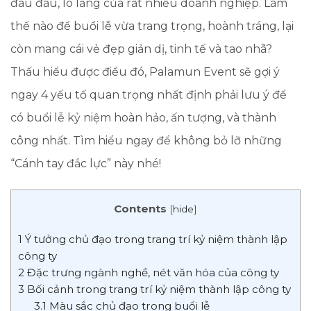
đau đáu, lo lắng của rất nhiều doanh nghiệp. Làm
thế nào để buổi lễ vừa trang trọng, hoành tráng, lại
còn mang cái vẻ đẹp giản dị, tinh tế và tao nhã?
Thấu hiểu được điều đó, Palamun Event sẽ gợi ý
ngay 4 yếu tố quan trọng nhất định phải lưu ý để
có buổi lễ kỷ niệm hoàn hảo, ấn tượng, và thành
công nhất. Tìm hiểu ngay để không bỏ lỡ những
“Cánh tay đắc lực” này nhé!
Contents
[
hide
]
1
Ý tưởng chủ đạo trong trang trí kỷ niệm thành lập
công ty
2
Đặc trưng ngành nghề, nét văn hóa của công ty
3
Bối cảnh trong trang trí kỷ niệm thành lập công ty
3.1
Màu sắc chủ đạo trong buổi lễ