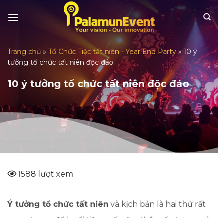
Skip
to
content
Trang chủ
»
Tổ Chức Tiệc tất niên - Year End Party
»
10 ý
tưởng tổ chức tất niên độc đáo
10 ý tưởng tổ chức tất niên độc đáo
1588 lượt xem
Ý tưởng tổ chức tất niên
và kịch bản là hai thứ rất