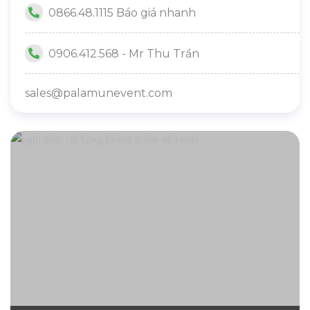
0866.48.1115 Báo giá nhanh
0906.412.568 - Mr Thu Trần
sales@palamunevent.com