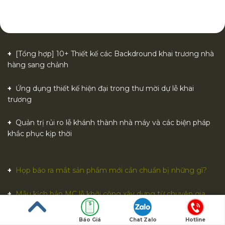
[Tổng hợp] 10+ Thiết kế các Backdround khai trương nhà
hàng sang chảnh
Ứng dụng thiết kế hiện đại trong thư mời dự lễ khai
trương
Quản trị rủi ro lễ khánh thành nhà máy và các biện pháp
khắc phục kịp thời
Họp báo ra mắt sản phẩm mới cần chuẩn bị những gì?
Mẫu kịch bản MC lễ khởi công xây dựng từ chuyên gia
Kịch bản chương trình lễ khởi công xây dựng chuẩn nhất
Báo Giá
Chat Zalo
Hotline