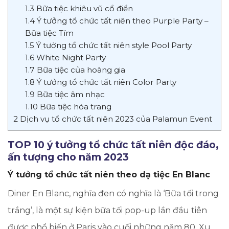
1.3
Bữa tiệc khiêu vũ cổ điển
1.4
Ý tưởng tổ chức tất niên theo Purple Party –
Bữa tiệc Tím
1.5
Ý tưởng tổ chức tất niên style Pool Party
1.6
White Night Party
1.7
Bữa tiệc của hoàng gia
1.8
Ý tưởng tổ chức tất niên Color Party
1.9
Bữa tiệc âm nhạc
1.10
Bữa tiệc hóa trang
2
Dịch vụ tổ chức tất niên 2023 của Palamun Event
TOP 10 ý tưởng tổ chức tất niên độc đáo,
ấn tượng cho năm 2023
Ý tưởng tổ chức tất niên theo dạ tiệc En Blanc
Diner En Blanc, nghĩa đen có nghĩa là ‘Bữa tối trong
trắng’, là một sự kiện bữa tối pop-up lần đầu tiên
được phổ biến ở Paris vào cuối những năm 80. Xu