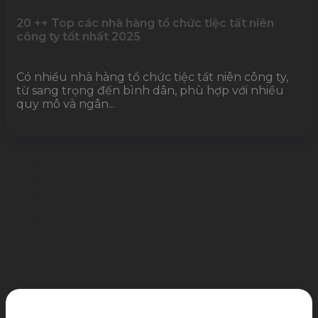
20 ++ Top các nhà hàng tổ chức tiệc tất niên
công ty tốt nhất 2025
Có nhiều nhà hàng tổ chức tiệc tất niên công ty,
từ sang trọng đến bình dân, phù hợp với nhiều
quy mô và ngân...
1
2
3
4
…
9