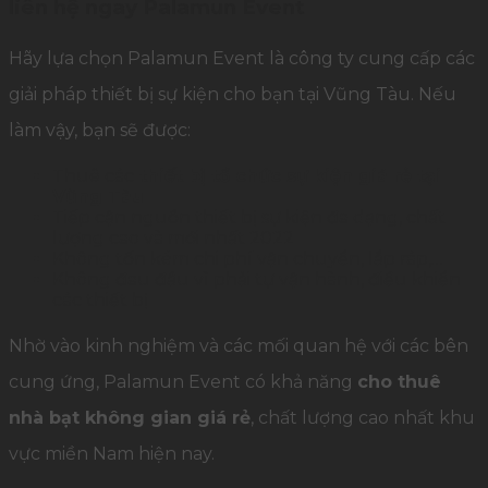
liên hệ ngay Palamun Event
Hãy lựa chọn Palamun Event là công ty cung cấp các
giải pháp thiết bị sự kiện cho bạn tại Vũng Tàu. Nếu
làm vậy, bạn sẽ được:
Thuê các
thiết bị tổ chức sự kiện giá rẻ tại
Vũng Tàu
Tiếp cận nguồn thiết bị sự kiện đa dạng, chất
lượng cao và mới nhất 2022
Không tốn kém chi phí vận chuyển, lắp ráp,…
Không đau đầu vì phải tự vận hành, điều khiển
các thiết bị
Nhờ vào kinh nghiệm và các mối quan hệ với các bên
cung ứng, Palamun Event có khả năng
cho thuê
nhà bạt không gian giá rẻ
, chất lượng cao nhất khu
vực miền Nam hiện nay.