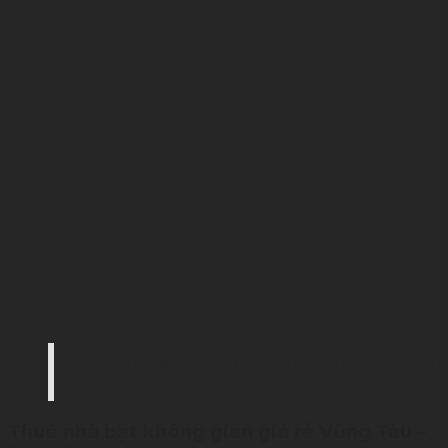
Palamun Event – Đơn vị cho thuê nhà bạt không 
(Ảnh: Palamun Event)
Thuê nhà bạt không gian giá rẻ Vũng Tàu –