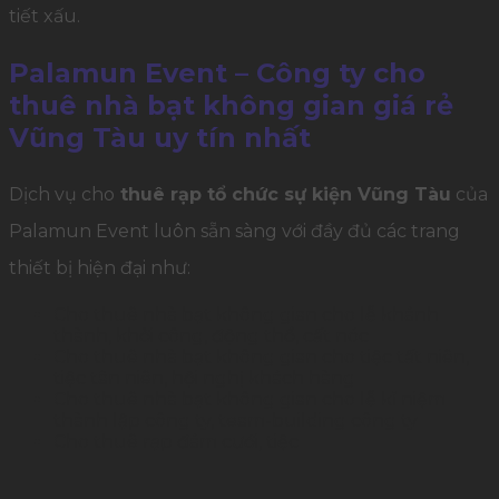
tiết xấu.
Palamun Event – Công ty cho
thuê nhà bạt không gian giá rẻ
Vũng Tàu uy tín nhất
Dịch vụ cho
thuê rạp tổ chức sự kiện Vũng Tàu
của
Palamun Event luôn sẵn sàng với đầy đủ các trang
thiết bị hiện đại như:
Cho thuê nhà bạt không gian cho lễ khánh
thành, khởi công, động thổ, cất nóc
Cho thuê nhà bạt không gian cho tiệc tất niên,
tiệc tân niên, hội nghị khách hàng
Cho thuê nhà bạt không gian cho lễ kỉ niệm
thành lập công ty, team-building công ty
Cho thuê rạp đám cưới, tiệc