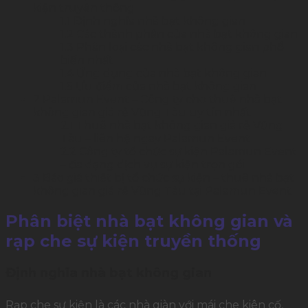
kiện truyền thống
1.1
Định nghĩa nhà bạt không gian
1.2
Các thành phần của nhà bạt không gian
1.3
Phân loại các nhà bạt không gian phổ
biến nhất
1.4
Ứng dụng của nhà bạt không gian
1.5
Ưu điểm của nhà bạt không gian
2
Palamun Event – Công ty cho thuê nhà bạt
không gian giá rẻ Vũng Tàu uy tín nhất
2.1
Thuê nhà bạt không gian giá rẻ Vũng
Tàu – liên hệ ngay Palamun Event
2.2
Công ty tổ chức sự kiện Palamun Event
– đa dạng dịch vụ sự kiện trọn gói
3
Báo giá thiết bị tổ chức sự kiện – thuê nhà bạt
không gian giá rẻ Vũng Tàu tại Palamun Event
Phân biệt nhà bạt không gian và
rạp che sự kiện truyền thống
Định nghĩa nhà bạt không gian
Rạp che sự kiện là các nhà giàn với mái che kiên cố,