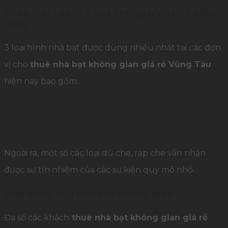
Phân loại các nhà bạt không gian phổ biến
nhất
3 loại hình nhà bạt được dùng nhiều nhất tại các đơn
vị cho
thuê nhà bạt không gian giá rẻ Vũng Tàu
hiện nay bao gồm:
Nhà bạt không gian loại khung sắt
Nhà bạt không gian loại khung inox
Nhà bạt không gian loại Aluminium Truss
(khung hợp kim nhôm)
Ngoài ra, một số các loại dù che, rạp che vẫn nhận
được sự tín nhiệm của các sự kiện quy mô nhỏ.
Ứng dụng của nhà bạt không gian
Đa số các khách
thuê nhà bạt không gian giá rẻ