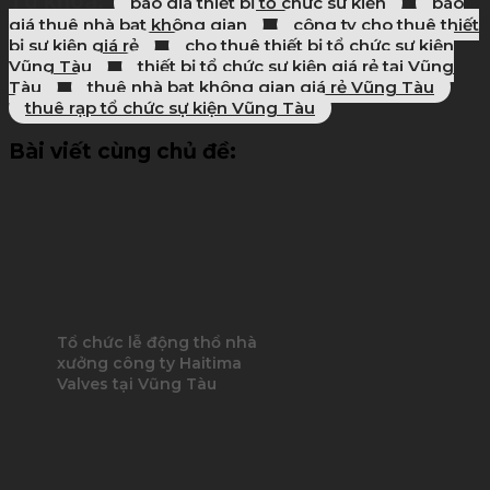
Từ khóa:
báo giá thiết bị tổ chức sự kiện
báo
giá thuê nhà bạt không gian
công ty cho thuê thiết
bị sự kiện giá rẻ
cho thuê thiết bị tổ chức sự kiện
Vũng Tàu
thiết bị tổ chức sự kiện giá rẻ tại Vũng
Tàu
thuê nhà bạt không gian giá rẻ Vũng Tàu
thuê rạp tổ chức sự kiện Vũng Tàu
Bài viết cùng chủ đề:
Tổ chức lễ động thổ nhà
xưởng công ty Haitima
Valves tại Vũng Tàu