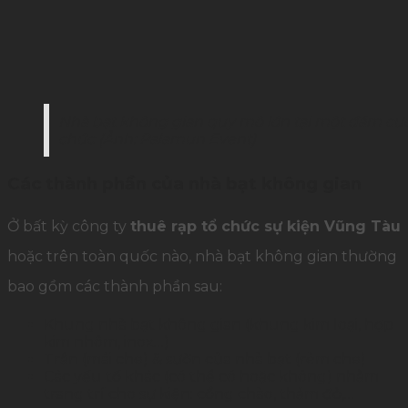
Nhà bạt không gian quy mô lớn tại một đám cướ
chức (Ảnh: Palamun Event)
Các thành phần của nhà bạt không gian
Ở bất kỳ công ty
thuê rạp tổ chức sự kiện Vũng Tàu
hoặc trên toàn quốc nào, nhà bạt không gian thường
bao gồm các thành phần sau:
Khung nhà bạt không gian (khung kim loại, hợp
kim nhôm, inox…)
Trần (mái che) & sườn của nhà bạt (rèm che)
Các yếu tố khác (có thể có hoặc không) nhằm
trang trí cho sự kiện: cổng chào, thảm đỏ,…