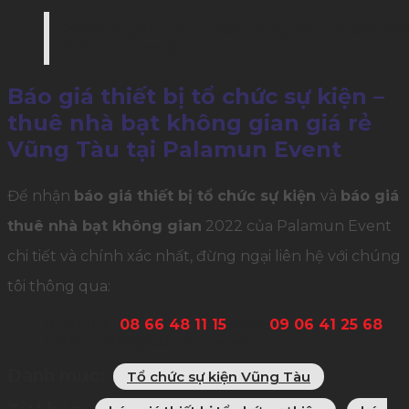
Palamun giúp các sự kiện trọng đại của bạn th
Palamun Event)
Báo giá thiết bị tổ chức sự kiện –
thuê nhà bạt không gian giá rẻ
Vũng Tàu tại Palamun Event
Để nhận
báo giá thiết bị tổ chức sự kiện
và
báo giá
thuê nhà bạt không gian
2022 của Palamun Event
chi tiết và chính xác nhất, đừng ngại liên hệ với chúng
tôi thông qua:
HOTLINE:
08 66 48 11 15
hoặc
09 06 41 25 68
EMAIL:
sales@palamunevent.com
Danh mục:
Tổ chức sự kiện Vũng Tàu