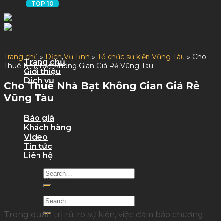
Skip to content
Trang chủ
»
Dịch Vụ Tỉnh
»
Tổ chức sự kiện Vũng Tàu
»
Cho
Trang chủ
Thuê Nhà Bạt Không Gian Giá Rẻ Vũng Tàu
Giới thiệu
Dịch vụ
Cho Thuê Nhà Bạt Không Gian Giá Rẻ
Dịch Vụ Sự Kiện
Vũng Tàu
Dịch Vụ Tỉnh
Quy trình làm việc
Báo giá
Khách hàng
Video
Tin tức
Liên hệ
1723 lượt xem
Trong quản trị rủi ro sự kiện, việc đảm bảo chương