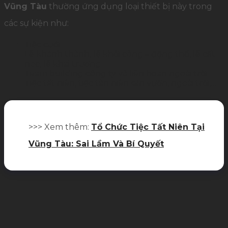
Vũng Tàu
thường ứng dụng loại thiết bị này trong
các sự kiện như:
Tiệc cưới
Lễ khánh thành, lễ khởi công – động thổ, lễ cất
nóc, lễ khai trương
Team building công ty và liên hoan ngoài trời
Tiệc tất niên, tiệc tân niên sân vườn, ngoài trời,…
>>> Xem thêm:
Tổ Chức Tiệc Tất Niên Tại
Vũng Tàu: Sai Lầm Và Bí Quyết