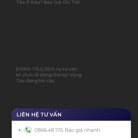
Tàu Ở Đâu? Báo Giá Chi Tiết
[VŨNG TÀU] Dịch vụ tư vấn
tổ chức lễ động thổ tại Vũng
Tàu đáng tin cậy
LIÊN HỆ TƯ VẤN
0866.48.1115 Báo giá nhanh