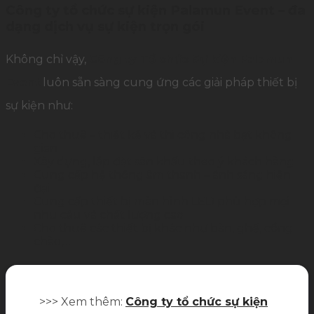
Công ty tổ chức sự kiện Palamun Event – đa
dạng dịch vụ sự kiện trọn gói
Không chỉ vậy,
Công ty Tổ chức Sự kiện Palamun
Event
luôn sẵn sàng cung ứng các giải pháp thiết bị
sự kiện như:
Cho thuê – thiết kế và thi công nhà bạt không
gian
Xây dựng, lắp đặt sân khấu theo ý khách hàng
Cung cấp hệ thống âm thanh – ánh sáng hiện
đại
Cung cấp thiết bị màn hình LED phù hợp mọi
nhu cầu và chất lượng cao
Cho thuê các thiết bị khác như bàn, ghế, cổng
chào,…
>>> Xem thêm:
Công ty tổ chức sự kiện