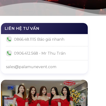
LIÊN HỆ TƯ VẤN
0866.48.1115 Báo giá nhanh
0906.412.568 - Mr Thu Trần
sales@palamunevent.com