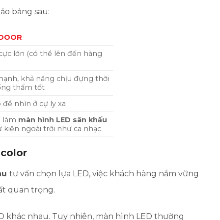
hảo bảng sau:
TDOOR
 cực lớn (có thể lên đến hàng
ạnh, khả năng chịu đựng thời
hống thấm tốt
 để nhìn ở cự ly xa
g làm
màn hình LED sân khấu
ự kiện ngoài trời như ca nhạc
color
àu
tư vấn chọn lựa LED, việc khách hàng nắm vững
ất quan trọng.
LED khác nhau. Tuy nhiên, màn hình LED thường