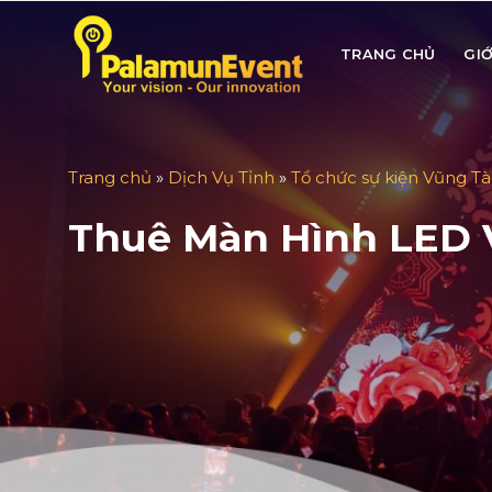
Skip
to
TRANG CHỦ
GIỚ
content
Trang chủ
»
Dịch Vụ Tỉnh
»
Tổ chức sự kiện Vũng T
Thuê Màn Hình LED V