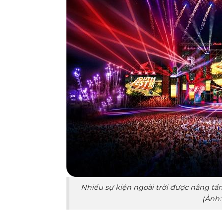
Nhiều sự kiện ngoài trời được nâng t
(Ảnh: