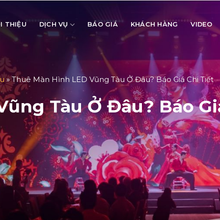
I THIỆU
DỊCH VỤ
BÁO GIÁ
KHÁCH HÀNG
VIDEO
àu
»
Thuê Màn Hình LED Vũng Tàu Ở Đâu? Báo Giá Chi Tiết
ũng Tàu Ở Đâu? Báo Giá