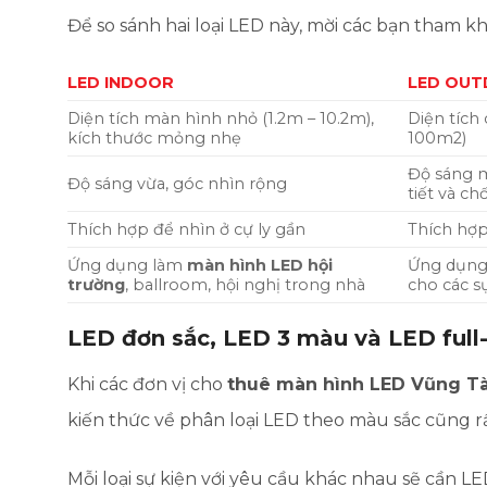
Để so sánh hai loại LED này, mời các bạn tham k
LED INDOOR
LED OU
Diện tích màn hình nhỏ (1.2m – 10.2m),
Diện tích
kích thước mỏng nhẹ
100m2)
Độ sáng m
Độ sáng vừa, góc nhìn rộng
tiết và c
Thích hợp để nhìn ở cự ly gần
Thích hợp
Ứng dụng làm
màn hình LED hội
Ứng dụn
trường
, ballroom, hội nghị trong nhà
cho các s
LED đơn sắc, LED 3 màu và LED full-
Khi các đơn vị cho
thuê màn hình LED Vũng T
kiến thức về phân loại LED theo màu sắc cũng r
Mỗi loại sự kiện với yêu cầu khác nhau sẽ cần 