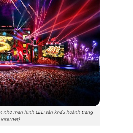
ầm nhờ màn hình LED sân khấu hoành tráng
 Internet)