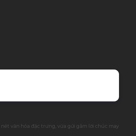
n nét văn hóa đặc trưng, vừa gửi gắm lời chúc may