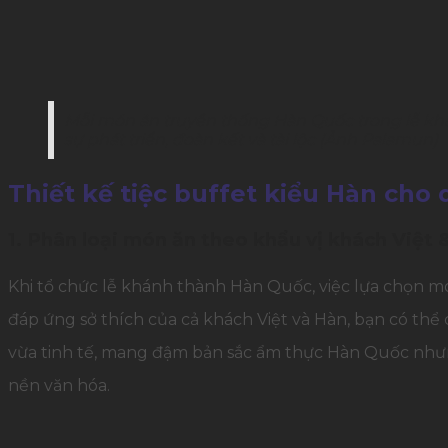
Mỗi món ăn truyền thống Hàn Quốc trong lễ k
sự phát triển, đoàn kết và tài lộc (Ảnh Palamun)
Thiết kế tiệc buffet kiểu Hàn cho
1. Phân loại món ăn theo khẩu vị khách Việt 
Khi tổ chức lễ khánh thành Hàn Quốc, việc lựa chọn m
đáp ứng sở thích của cả khách Việt và Hàn, bạn có th
vừa tinh tế, mang đậm bản sắc ẩm thực Hàn Quốc nhưng
nền văn hóa.