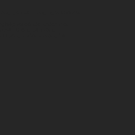
lòng, gắn kết trong ngày khởi đầu.
hiệp với đối tác, khách mời.
 truyền thống bền vững.
t tường, tài lộc và vững bền.