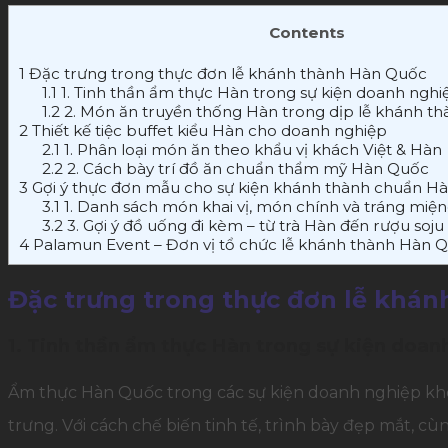
Contents
1
Đặc trưng trong thực đơn lễ khánh thành Hàn Quốc
1.1
1. Tinh thần ẩm thực Hàn trong sự kiện doanh nghi
1.2
2. Món ăn truyền thống Hàn trong dịp lễ khánh th
2
Thiết kế tiệc buffet kiểu Hàn cho doanh nghiệp
2.1
1. Phân loại món ăn theo khẩu vị khách Việt & Hàn
2.2
2. Cách bày trí đồ ăn chuẩn thẩm mỹ Hàn Quốc
3
Gợi ý thực đơn mẫu cho sự kiện khánh thành chuẩn H
3.1
1. Danh sách món khai vị, món chính và tráng miệ
3.2
3. Gợi ý đồ uống đi kèm – từ trà Hàn đến rượu soju
4
Palamun Event – Đơn vị tổ chức lễ khánh thành Hàn 
Đặc trưng trong thực đơn lễ khá
1. Tinh thần ẩm thực Hàn trong sự kiện doan
Ẩm thực Hàn Quốc trong các sự kiện doanh nghiệp không
trưng. Với cách chế biến tinh tế, trình bày đẹp mắt, cù