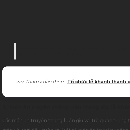
Ẩm thực Hàn Quốc trong sự kiện doanh nghiệp th
với khách mời (Ảnh Palamun)
>>> Tham khảo thêm:
Tổ chức lễ khánh thành 
2. Món ăn truyền thống Hàn trong dịp lễ khá
Các món ăn truyền thống luôn giữ vai trò quan trọng