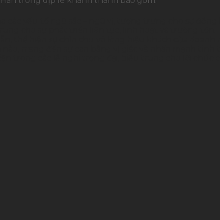
 Hàn trong dịp lễ khánh thành bao gồm:
a các yếu tố ngũ sắc – ngũ vị, tượng trưng cho sự đồng 
ưng cho sự phát triển liên tục, linh hoạt và trường tồn.
n, thể hiện sự chỉn chu và lòng hiếu khách của doanh ng
 nào, mang đến sự cân bằng vị giác và nhấn mạnh tính
 trong các lễ nghi trọng đại, biểu trưng cho lời chúc cá