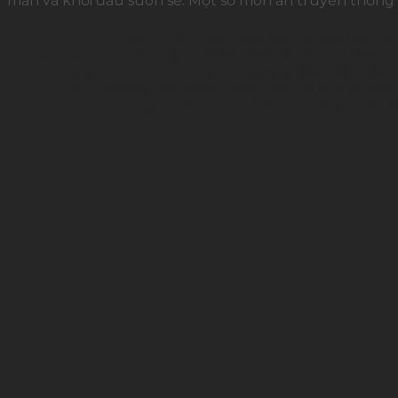
mắn và khởi đầu suôn sẻ. Một số món ăn truyền thống
Bibimbap (cơm trộn):
Đại diện cho sự hòa hợp giữ
Japchae (miến trộn):
Mềm mại, dai ngon, tượng tr
Bulgogi (thịt bò nướng):
Hương vị đậm đà, hấp dẫ
Kimchi:
Không thể thiếu trong bất kỳ bữa ăn Hàn
Tteok (bánh gạo Hàn):
Món bánh thường xuất hiện