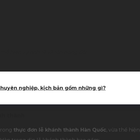
ể hiện sự tinh tế và tôn trọng đối
chuyên nghiệp, kịch bản gồm những gì?
nh thành
 trong
thực đơn lễ khánh thành Hàn Quốc
, vừa thể hiệ