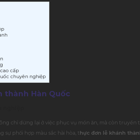
ệp
ành
àn
ng
 cao cấp
Quốc chuyên nghiệp
nh thành Hàn Quốc
h nghiệp
 chỉ dừng lại ở việc phục vụ món ăn, mà còn truyền tải
ng sự phối hợp màu sắc hài hòa, t
hực đơn lễ khánh thà