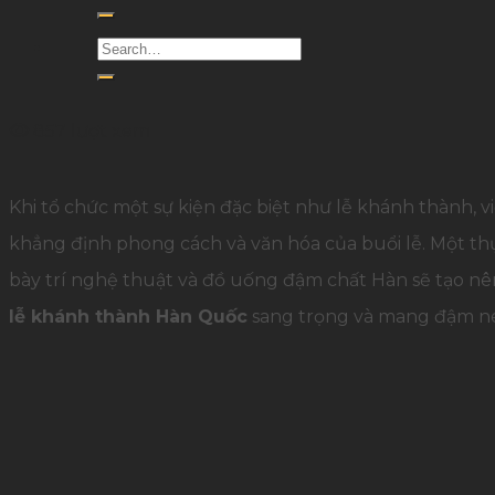
857 lượt xem
Khi tổ chức một sự kiện đặc biệt như lễ khánh thành, v
khẳng định phong cách và văn hóa của buổi lễ. Một 
bày trí nghệ thuật và đồ uống đậm chất Hàn sẽ tạo nê
lễ khánh thành Hàn Quốc
sang trọng và mang đậm né