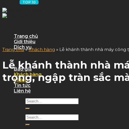
Skip to content
Trang chủ
Giới thiệu
Dịch vụ
Trang chủ
»
Khách hàng
»
Lễ khánh thành nhà máy công ty 
Dịch Vụ Sự Kiện
Dịch Vụ Tỉnh
Lễ khánh thành nhà máy
Quy trình làm việc
Báo giá
trọng, ngập tràn sắc m
Khách hàng
Video
Tin tức
Liên hệ