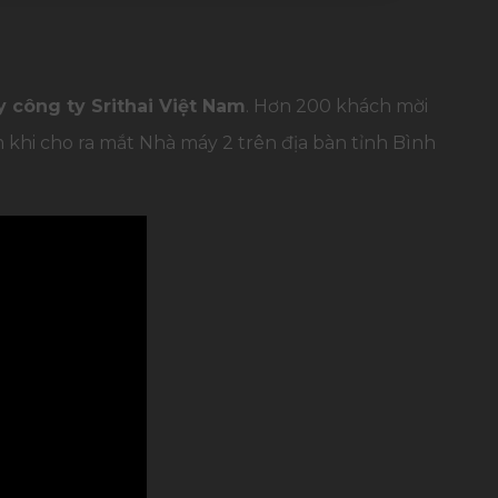
 công ty Srithai Việt Nam
. Hơn 200 khách mời
m khi cho ra mắt Nhà máy 2 trên địa bàn tỉnh Bình