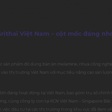
khánh thành nhà máy công ty Srithai Việt Nam
 công của buổi lễ khánh thành nhà máy công ty Srithai
à máy Srithai Việt Nam bằng các hạng mục được chuẩn
 máy của công ty Palamun Event
ithai Việt Nam – cột mốc đáng nhớ
ác sản phẩm đồ dùng bàn ăn melamine, nhựa công nghiệp,
tư vào thị trường Việt Nam với mục tiêu nâng cao sản l
 lớn đang hoạt động tại Việt Nam, bao gồm: trụ sở chín
ng, cùng công ty con tại KCN Việt Nam – Singapore Bắc 
, việc đầu tư tại các thị trường trong khu vực đã đem 