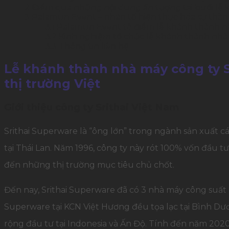
2
Điểm qua những nội dung ấn tượng tại buổi lễ 
3
Palamun Event – nhân tố hiện thực hóa sự thành
3.1
Palamun Event tô điểm lễ khánh thành nh
3.2
Kinh nghiệm tổ chức lễ khánh thành nhà
3.3
Thông tin liên hệ
Lễ khánh thành nhà máy công ty Sr
thị trường Việt
Giới thiệu công ty Srithai Việt Nam
Srithai Superware là “ông lớn” trong ngành sản xuất c
tại Thái Lan. Năm 1996, công ty này rót 100% vốn đầu 
đến những thị trường mục tiêu chủ chốt.
Đến nay, Srithai Superware đã có 3 nhà máy công suất
Superware tại KCN Việt Hương đều tọa lạc tại Bình Dươ
rộng đầu tư tại Indonesia và Ấn Độ. Tính đến năm 2020