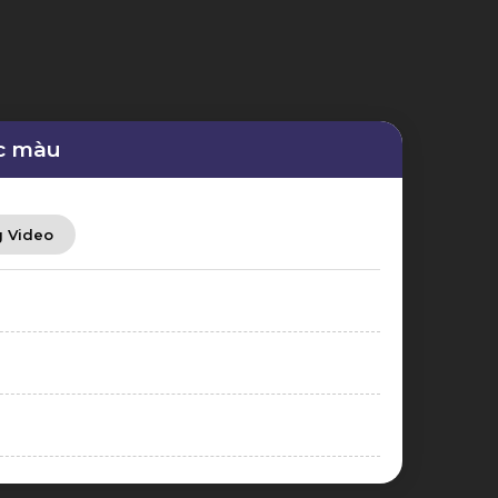
ắc màu
g Video