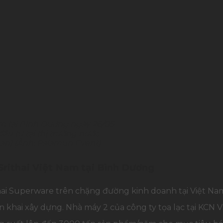
am tại Bình Dương ngày 26/05
ầu tư tại thị trường nước
Lan) (Ảnh: Palamun Event)
Srithai Việt Nam tại Bình Dương
ai Superware trên chặng đường kinh doanh tại Việt Nam,
 khai xây dựng. Nhà máy 2 của công ty tọa lạc tại KCN 