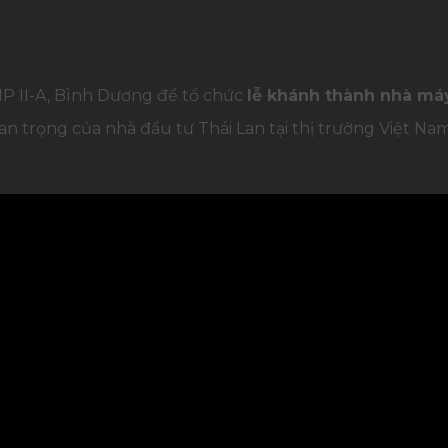
IP II-A, Bình Dương để tổ chức
lễ khánh thành nhà máy
an trọng của nhà đầu tư Thái Lan tại thị trường Việt Na