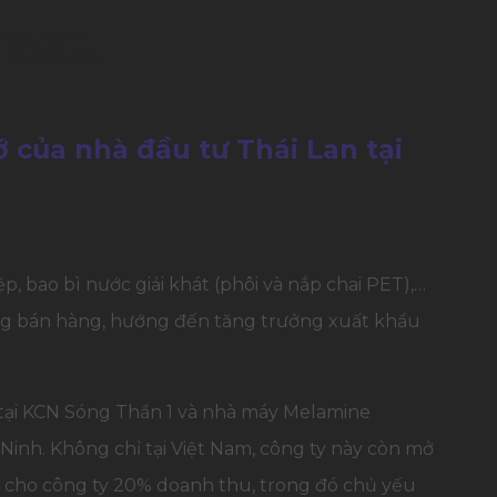
 Việt Nam
 bị chỉn chu
 của nhà đầu tư Thái Lan tại
 bao bì nước giải khát (phôi và nắp chai PET),…
ượng bán hàng, hướng đến tăng trưởng xuất khẩu
h tại KCN Sóng Thần 1 và nhà máy Melamine
Ninh. Không chỉ tại Việt Nam, công ty này còn mở
về cho công ty 20% doanh thu, trong đó chủ yếu