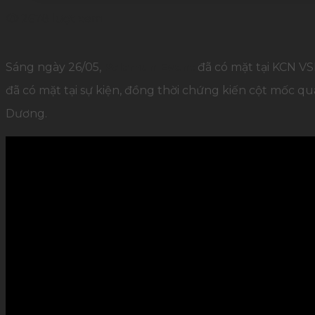
2678 lượt xem
Sáng ngày 26/05,
Palamun Event
đã có mặt tại KCN VS
đã có mặt tại sự kiện, đồng thời chứng kiến cột mốc qu
Dương.