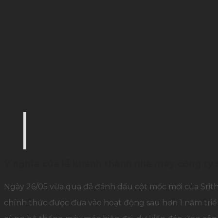
Lễ khánh thành nhà máy công ty Srithai Việt N
đánh dấu cột mốc quan trọng trong chiến lược đ
ngoài của công ty mẹ – Srithai Superware (Thái 
Ý nghĩa của lễ khánh thành nhà máy công ty 
Ngày 26/05 vừa qua đã đánh dấu cột mốc mới của Srith
chính thức được đưa vào hoạt động sau hơn 1 năm triển