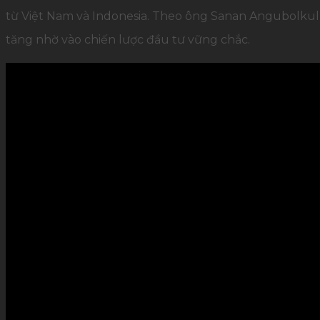
từ Việt Nam và Indonesia. Theo ông Sanan Angubolkul 
tăng nhờ vào chiến lược đầu tư vững chắc.