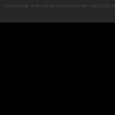
– Chủ tịch tập đoàn Srithai Superware, đến năm 2025, 