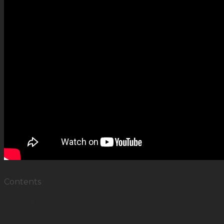
Contents
1
Lễ khánh thành nhà máy công ty Srithai Việt Nam
1.1
Giới thiệu công ty Srithai Việt Nam
1.2
Ý nghĩa của lễ khánh thành nhà máy công 