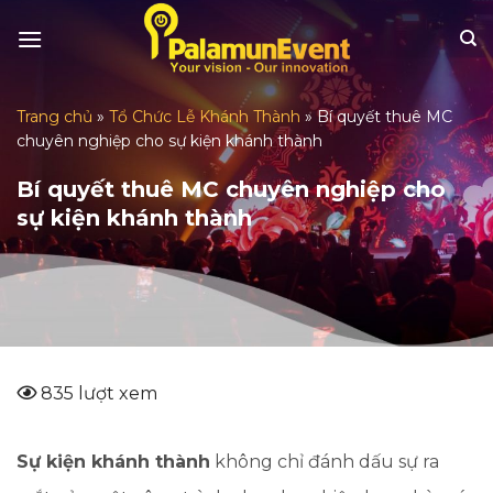
Skip
to
content
Trang chủ
»
Tổ Chức Lễ Khánh Thành
»
Bí quyết thuê MC
chuyên nghiệp cho sự kiện khánh thành
Bí quyết thuê MC chuyên nghiệp cho
sự kiện khánh thành
835 lượt xem
Sự kiện khánh thành
không chỉ đánh dấu sự ra