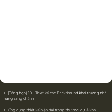
[Tổng hợp] 10+ Thiết kế các Backdround khai trương nhà
hàng sang chảnh
Ứng dụng thiết kế hiện đại trong thư mời dự lễ khai