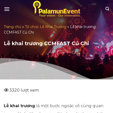
Skip
to
content
Trang chủ
»
Tổ chức Lễ Khai Trương
»
Lễ khai trương
CCMFAST Củ Chi
Lễ khai trương CCMFAST Củ Chi
3320 lượt xem
Lễ khai trương
là một bước ngoặc vô cùng quan