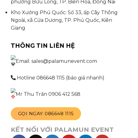
phường Bửu Long, TP. Biên Hòa, Đồng Nai
Kho Xưởng Phú Quốc: Số 33, ấp Cây Thông
Ngoài, xã Cửa Dương, TP. Phú Quốc, Kiên
Giang
THÔNG TIN LIÊN HỆ
Email: sales@palamunevent.com
Hotline 086648 1115 (báo giá nhanh)
Mr Thu Trần 0906 412 568
GỌI NGAY: 086648 1115
KẾT NỐI VỚI PALAMUN EVENT