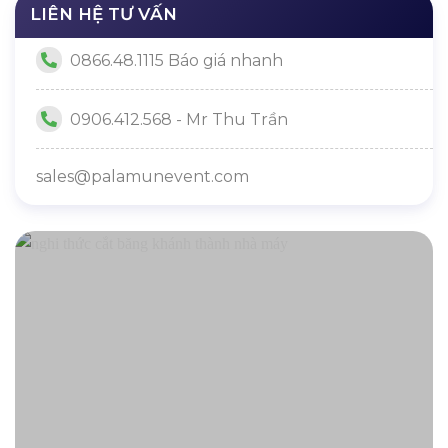
LIÊN HỆ TƯ VẤN
0866.48.1115 Báo giá nhanh
0906.412.568 - Mr Thu Trần
sales@palamunevent.com