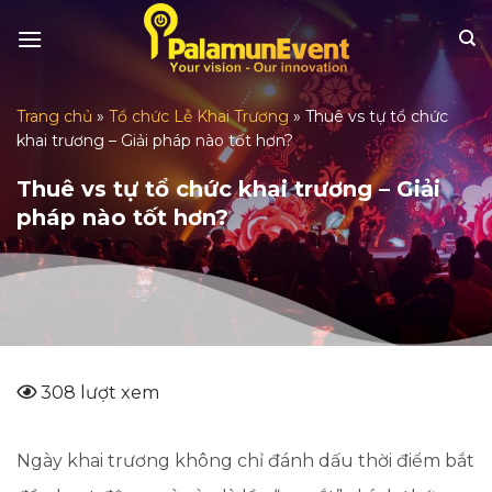
Skip
to
content
Trang chủ
»
Tổ chức Lễ Khai Trương
»
Thuê vs tự tổ chức
khai trương – Giải pháp nào tốt hơn?
Thuê vs tự tổ chức khai trương – Giải
pháp nào tốt hơn?
308 lượt xem
Ngày khai trương không chỉ đánh dấu thời điểm bắt