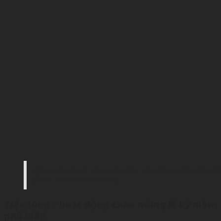
Các cuộc thi mừng kỷ niệm sẽ dể tạo dấu ấn cả
(Ảnh: Palamun Event)
Tiệc tùng – hoạt động chào mừng lễ kỷ niệm
phổ biến