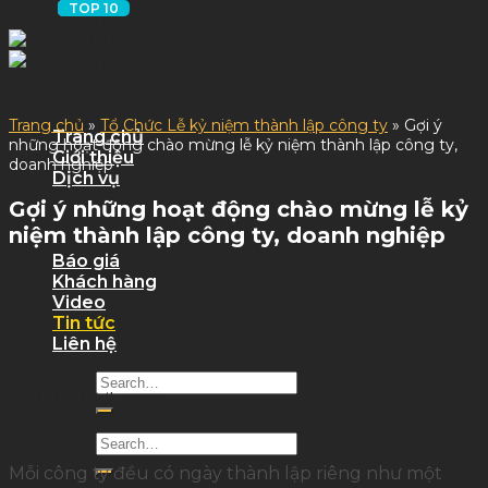
Skip to content
Trang chủ
»
Tổ Chức Lễ kỷ niệm thành lập công ty
»
Gợi ý
Trang chủ
những hoạt động chào mừng lễ kỷ niệm thành lập công ty,
Giới thiệu
doanh nghiệp
Dịch vụ
Dịch Vụ Sự Kiện
Gợi ý những hoạt động chào mừng lễ kỷ
Dịch Vụ Tỉnh
niệm thành lập công ty, doanh nghiệp
Quy trình làm việc
Báo giá
Khách hàng
Video
Tin tức
Liên hệ
2406 lượt xem
Mỗi công ty đều có ngày thành lập riêng như một