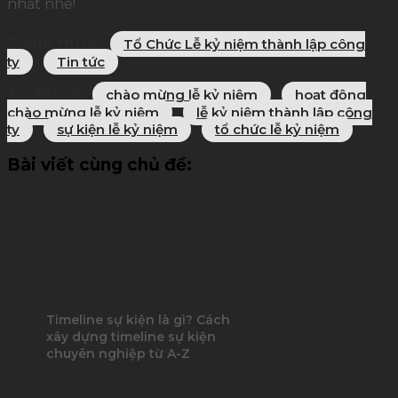
nhất nhé!
Danh mục:
Tổ Chức Lễ kỷ niệm thành lập công
ty
Tin tức
Từ khóa:
chào mừng lễ kỷ niệm
hoạt động
chào mừng lễ kỷ niệm
lễ kỷ niệm thành lập công
ty
sự kiện lễ kỷ niệm
tổ chức lễ kỷ niệm
Bài viết cùng chủ đề:
Timeline sự kiện là gì? Cách
xây dựng timeline sự kiện
chuyên nghiệp từ A-Z