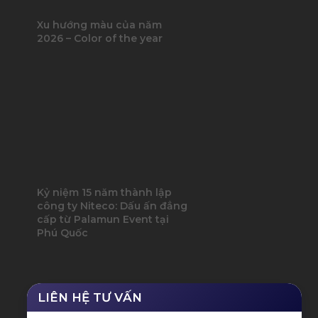
Xu hướng màu của năm
2026 – Color of the year
Kỷ niệm 15 năm thành lập
công ty Niteco: Dấu ấn đẳng
cấp từ Palamun Event tại
Phú Quốc
LIÊN HỆ TƯ VẤN