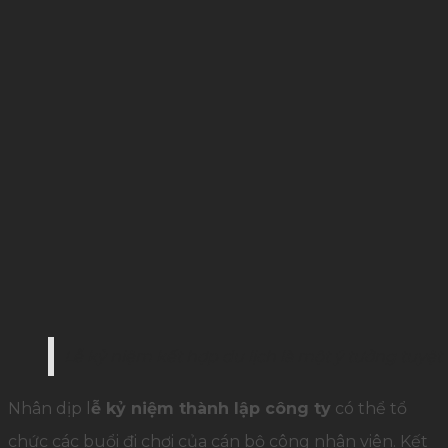
Lễ kỷ niệm kết hợp du lịch là một ý tưởng tuyệt
Nhân dịp l
ễ kỷ niệm thành lập công ty
có thể tổ
chức các buổi đi chơi của cán bộ công nhân viên. Kết