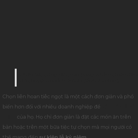
Phần tiệc cũng rất quan trọng; nhằm chiêu đãi 
trò chuyện thoải mái hơn. (Ảnh: Internet)
Chọn liên hoan tiêc ngọt là một cách đơn giản và phổ
biến hơn đối với nhiều doanh nghiệp để
tổ chức lễ kỷ
niệm
của họ. Họ chỉ đơn giản là đặt các món ăn trên
bàn hoặc trên một bữa tiệc tự chọn mà mọi người có
thể mang đến
sự kiện lễ kỷ niệm
.