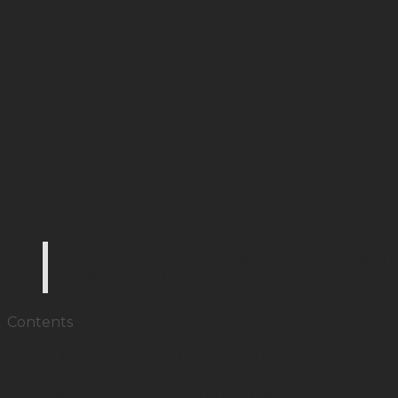
Gợi ý những hoạt động chào mừng lễ kỷ niệm th
nghiệp (Ảnh: Internet)
Contents
1
Lễ kỷ niệm thành lập công ty là gì?
2
Những hoạt động chào mừng lễ kỷ niệm
thành lập công ty có thể tham khảo