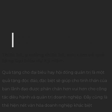
Phát động các cuộc thi thể thao mừng kỷ niệm 
nghiệp hứng khởi (Ảnh: Palamun Event)
Thiết kế, ý tưởng thiết kế, sưu tầm về quà
tặng Đại biểu dự Kỷ niệm
Quà tặng cho đại biều hay hội đồng quản trị là một
quà tặng độc đáo, đặc biệt sẽ giúp cho tinh thần của
ban lãnh đạo được phấn chấn hơn vui hơn cho công
tác dièu hành và quản trị doanh nghiệp. Đây cũng là
thể hiện nét văn hóa doanh nghiệp khác biệt