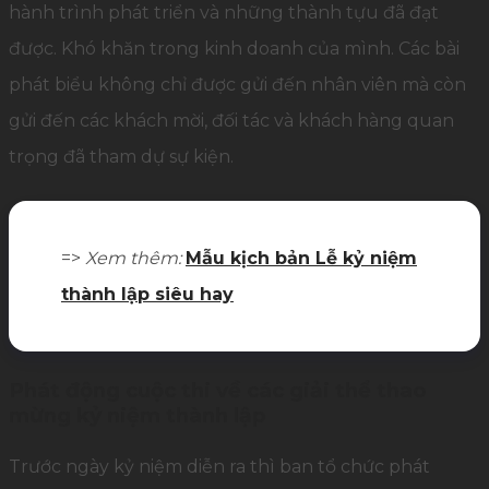
hành trình phát triển và những thành tựu đã đạt
được. Khó khăn trong kinh doanh của mình. Các bài
phát biểu không chỉ được gửi đến nhân viên mà còn
gửi đến các khách mời, đối tác và khách hàng quan
trọng đã tham dự sự kiện.
=>
Xem thêm:
Mẫu kịch bản Lễ kỷ niệm
thành lập siêu hay
Phát động cuộc thi về các giải thể thao
mừng kỷ niệm thành lập
Trước ngày kỷ niệm diễn ra thì ban tổ chức phát