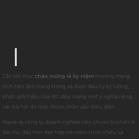
Không thể thiếu những tiết mục văn nghệ để tă
như tạo dấu ấn cảm xúc (Ảnh: Internet)
Các tiết mục
chào mừng lễ kỳ niệm
thường mang
tính hàn lâm, trang trọng và được đầu tư kỹ lưỡng,
phần giới thiệu của MC đều mang một ý nghĩa riêng,
các bài hát do một nhóm nhân viên biểu diễn.
Ngoài ra, công ty, doanh nghiệp nên chuẩn bị phần lễ
dài chu đáo hơn. Kết hợp với video trình chiếu về