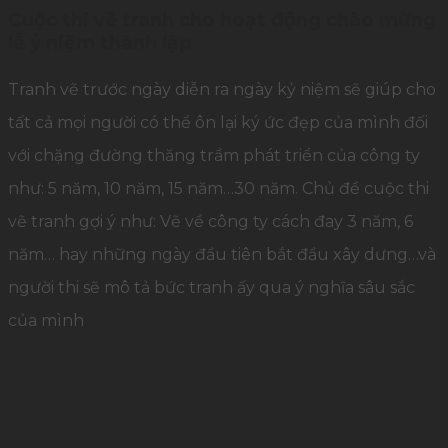
Cuộc thi vẽ tranh cho hoạt động chào mừng
lễ ỷ niệm thành lập
Tranh vẽ trước ngày diễn ra ngày kỷ niệm sẽ giúp cho
tất cả mọi người có thể ôn lại ký ức đẹp của mình đối
với chặng đường thăng trầm phát triển của công ty
như: 5 năm, 10 năm, 15 năm…30 năm. Chủ đề cuộc thi
vẽ tranh gợi ý như: Vẽ về công ty cách đay 3 năm, 6
năm… hay những ngày đầu tiên bắt đầu xây dưng…và
người thi sẽ mô tả bức tranh ấy qua ý nghĩa sâu sắc
của mình