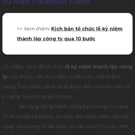
sự kiện Palamun Event
=>
Xem thêm:
Kịch bản tổ chức lễ kỷ niệm
thành lập công ty qua 10 bước
Có nhiều cách để tổ chức
lễ kỷ niệm thành lập công
ty
, tùy thuộc vào mục tiêu và yêu cầu của khách
hàng. Tuy nhiên, để buổi lễ được diễn ra hoàn hảo và
ý nghĩa. Nó không dễ nhưng
Công ty Palamun
Event
sẵn sàng đồng hành cùng bạn trong mọi quá
trình từ lập kế hoạch, tổ chức đến thực hiện. Liên hệ
ngay với chúng tôi để được tư vấn và hỗ trợ tận tình