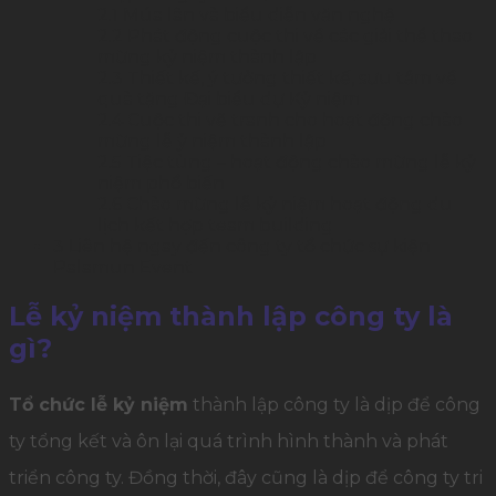
2.1
Múa lân và biểu diễn văn nghệ
2.2
Phát động cuộc thi về các giải thể thao
mừng kỷ niệm thành lập
2.3
Thiết kế, ý tưởng thiết kế, sưu tầm về
quà tặng Đại biểu dự Kỷ niệm
2.4
Cuộc thi vẽ tranh cho hoạt động chào
mừng lễ ỷ niệm thành lập
2.5
Tiệc tùng – hoạt động chào mừng lễ kỷ
niệm phổ biến
2.6
Chào mừng lễ kỷ niệm hoạt động du
lịch kết hợp team building
3
Liên hệ ngay đến công ty tổ chức sự kiện
Palamun Event
Lễ kỷ niệm thành lập công ty là
gì?
Tổ chức lễ kỷ niệm
thành lập công ty là dịp để công
ty tổng kết và ôn lại quá trình hình thành và phát
triển công ty. Đồng thời, đây cũng là dịp để công ty tri