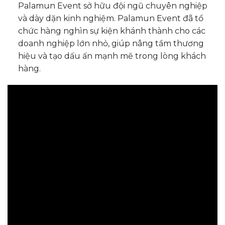
Palamun Event sở hữu đội ngũ chuyên nghiệp
và dày dặn kinh nghiệm. Palamun Event đã tổ
chức hàng nghìn sự kiện khánh thành cho các
doanh nghiệp lớn nhỏ, giúp nâng tầm thương
hiệu và tạo dấu ấn mạnh mẽ trong lòng khách
hàng.