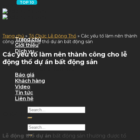
Skip to content
Trang chủ
»
Tổ Chức Lễ Động Thổ
»
Các yếu tố làm nên thành
Trang chủ
công cho lễ động thổ dự án bất động sản
Giới thiệu
Dịch vụ
Các yếu tố làm nên thành công cho lễ
Dịch Vụ Sự Kiện
động thổ dự án bất động sản
Dịch Vụ Tỉnh
Quy trình làm việc
Báo giá
Khách hàng
Video
Tin tức
Liên hệ
1041 lượt xem
Lễ động thổ dự án
bất động sản thường được tổ