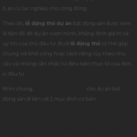
ở, an cư lạc nghiệp cho cộng đồng.
Theo đó,
lễ động thổ dự án
bất động sản được xem
là tiền đề để dự án vươn mình, khẳng định giá trị và
uy tín của chủ đầu tư. Buổi
lễ động thổ
có thể gộp
chung với khởi công hoặc tách riêng tùy theo nhu
cầu và những cân nhắc từ điều kiện thực tế của đơn
vị đầu tư.
Nhìn chung,
tổ chức lễ động thổ
cho dự án bất
động sản đi liền với 2 mục đích cơ bản:
Thứ nhất,
là mục đích kinh doanh. Cụ thể làm
thế nào để tên tuổi dự án được phổ biến rộng
rãi, với những giá trị thiết thực biểu hiện qua các
tiện ích và phương châm hoạt động của chủ đầu
tư.