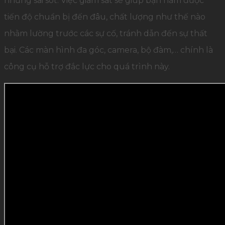
những sai sót. Việc giám sát sẽ giúp bạn nắm được
tiến độ chuẩn bị đến đâu, chất lượng như thế nào
nhằm lường trước các sự cố, tránh dẫn đến sự thất
bại. Các màn hình đa góc, camera, bộ đàm,… chính là
công cụ hỗ trợ đắc lực cho quá trình này.