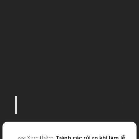
Giấy phép xây dựng là yếu tố thỏa mãn tính hợp 
Palamun Event)
>>> Xem thêm:
Tránh các rủi ro khi làm lễ