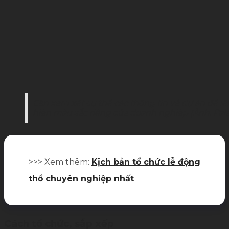
Cần xem xét cụ thể các thông tin về dự án để lê
hiện màu sắc riêng của doanh nghiệp (Ảnh: Pa
>>> Xem thêm:
Kịch bản tổ chức lễ động
thổ chuyên nghiệp nhất
Cách tổ chức, sắp xếp