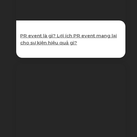
PR event là gì? Lợi ích PR event mang lại
cho sự kiện hiệu quả gì?