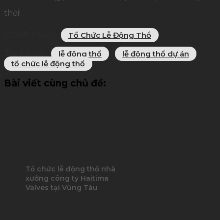
thời!
Danh mục:
Tổ Chức Lễ Động Thổ
Từ khóa:
lễ động thổ
lễ động thổ dự án
tổ chức lễ động thổ
Bài viết cùng chủ đề:
Tổ chức lễ động thổ nhà
xưởng công ty Haitima
Valves tại Vũng Tàu