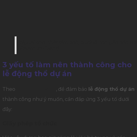
Ngoài tính chất tâm linh, buổi lễ còn gắn liền v
Palamun Event)
3 yếu tố làm nên thành công cho
lễ động thổ dự án
Theo
Palamun Event
, để đảm bảo
lễ động thổ dự án
thành công như ý muốn, cần đáp ứng 3 yếu tố dưới
đây:
Giấy phép tổ chức