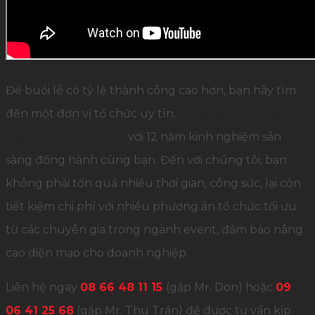
Để buổi lễ có tỷ lệ thành công cao hơn, bạn hãy tìm
đến một đơn vị tổ chức uy tín.
Công ty Tổ chức Sự
kiện Palamun Event
với 12 năm kinh nghiệm sẵn
sàng đồng hành cùng bạn. Đến với chúng tôi, bạn
không phải tốn quá nhiều thời gian, công sức, lại còn
tiết kiệm chi phí với nhiều phương án tổ chức tối ưu
từ các chuyên gia trong ngành event, đảm bảo nâng
cao diện mạo cho doanh nghiệp.
Liên hệ ngay
08 66 48 11 15
(gặp Mr. Don) hoặc
09
06 41 25 68
(gặp Mr. Thu Trần) để được tư vấn kịp