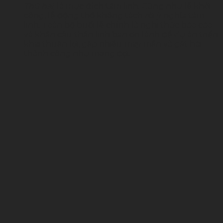
Thứ hai,
là mục đích tâm linh. Cũng như lễ khởi
công, lễ động thổ không tách rời ý nghĩa tâm
linh. Toàn bộ buổi lễ chính là nghi thức báo cáo
và khẩn cầu thần linh ban ơn lành để dự án triển
khai thuận lợi, gặp nhiều may mắn và gặt hái
thành công như mong đợi.