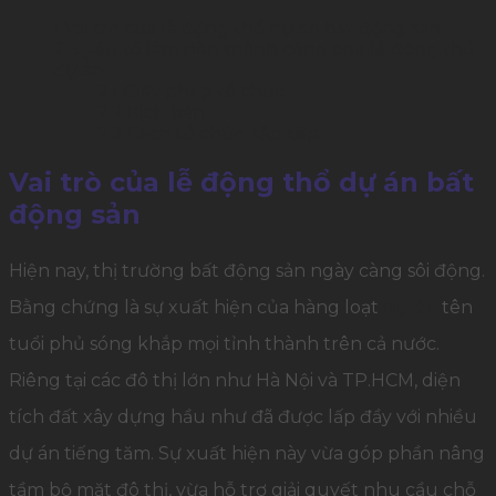
1
Vai trò của lễ động thổ dự án bất động sản
2
3 yếu tố làm nên thành công cho lễ động thổ
dự án
2.1
Giấy phép tổ chức
2.2
Kịch bản
2.3
Cách tổ chức, sắp xếp
Vai trò của lễ động thổ dự án bất
động sản
Hiện nay, thị trường bất động sản ngày càng sôi động.
Bằng chứng là sự xuất hiện của hàng loạt
dự án
tên
tuổi phủ sóng khắp mọi tỉnh thành trên cả nước.
Riêng tại các đô thị lớn như Hà Nội và TP.HCM, diện
tích đất xây dựng hầu như đã được lấp đầy với nhiều
dự án tiếng tăm. Sự xuất hiện này vừa góp phần nâng
tầm bộ mặt đô thị, vừa hỗ trợ giải quyết nhu cầu chỗ