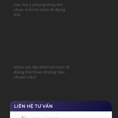
Các lưu ý phong thủy khi
chọn vị trí tổ chức lễ động
thổ
Khảo sát địa điểm tổ chức lễ
động thổ theo những tiêu
chuẩn nào?
LIÊN HỆ TƯ VẤN