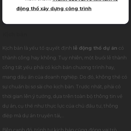
động thổ xây dựng công trình
Kịch bản
Kịch bản là yếu tố quyết định
lễ động thổ dự án
có
thành công hay không. Tuy nhiên, một buổi lễ thành
công tất yếu phải có kịch bản chương trình hay,
mang dấu ấn của doanh nghiệp. Do đó, không thể có
sự chuẩn bị sơ sài cho kịch bản. Trước nhất, phải có
thời gian lên ý tưởng, dựa trên toàn bộ thông tin về
dự án, cụ thể như thực lực của chủ đầu tư, thông
điệp mà dự án truyền tải,…
Bên cạnh đó, trình tự kịch bản cũng đóng vai trò