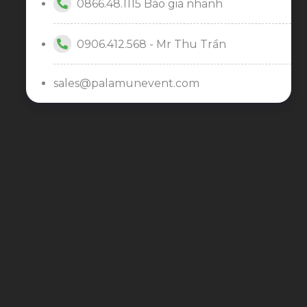
0866.48.1115 Báo giá nhanh
0906.412.568 - Mr Thu Trần
sales@palamunevent.com