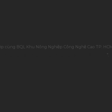
 hợp cùng BQL Khu Nông Nghiệp Công Nghệ Cao TP. HC
tư nông nghiệp ứng dụng công nghệ cao năm 2018
”.