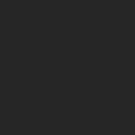
ThS Từ Minh Thiện – Phó trưởng ban quản lý Kh
ThS Lê Hương Giang – TT XTĐT phía Nam thuộc 
TS Đào Hà Trung – Chủ tịch Hội công nghệ cao T
Ông Vũ Đức Thắng Phó Tổng Giám đốc công ty 
ThS Ưng Thế Lãm – Giám đốc điều hành HTX;
Ông Rozec Jean – Marie Giám đốc công ty giống P