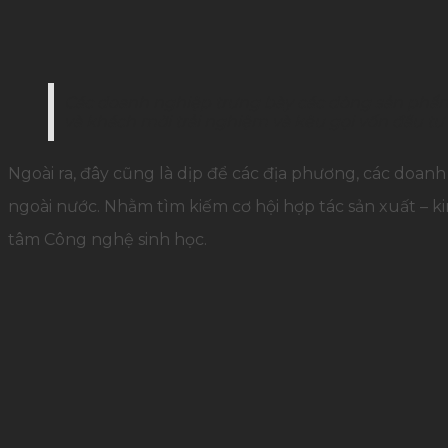
Các doanh nghiệp trưng bày các dòng sản phẩm 
và khách mời trải nghiệm và kêu gọi vốn đầu tư
Ngoài ra, đây cũng là dịp để các địa phương, các doanh 
ngoài nước. Nhằm tìm kiếm cơ hội hợp tác sản xuất –
tâm Công nghệ sinh học.