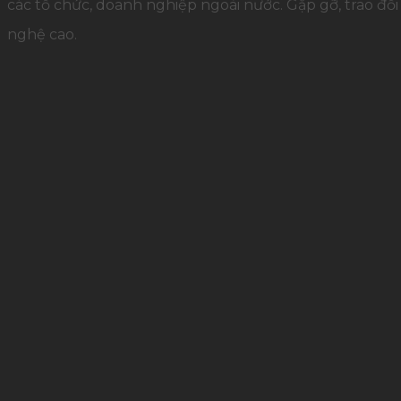
các tổ chức, doanh nghiệp ngoài nước. Gặp gỡ, trao đ
nghệ cao.