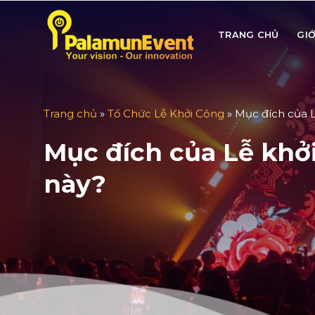
Skip
to
TRANG CHỦ
GIỚ
content
Trang chủ
»
Tổ Chức Lễ Khởi Công
»
Mục đích của L
Mục đích của Lễ khởi
này?