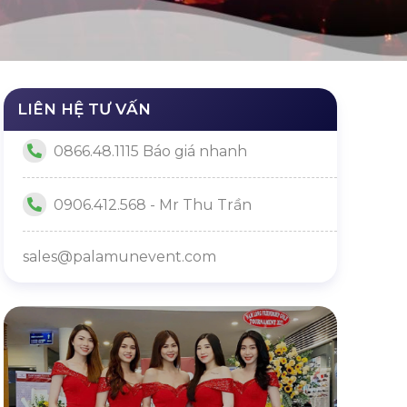
LIÊN HỆ TƯ VẤN
0866.48.1115 Báo giá nhanh
0906.412.568 - Mr Thu Trần
sales@palamunevent.com