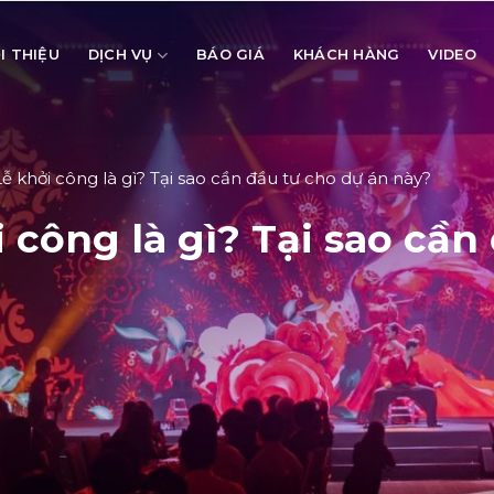
I THIỆU
DỊCH VỤ
BÁO GIÁ
KHÁCH HÀNG
VIDEO
ễ khởi công là gì? Tại sao cần đầu tư cho dự án này?
 công là gì? Tại sao cần