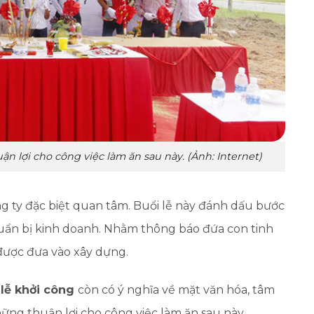
n lợi cho công việc làm ăn sau này. (Ảnh: Internet)
ng ty đặc biệt quan tâm. Buổi lễ này đánh dấu bước
uẩn bị kinh doanh. Nhằm thông báo đứa con tinh
được đưa vào xây dựng.
,
lễ khởi công
còn có ý nghĩa về mặt văn hóa, tâm
hững thuận lợi cho công việc làm ăn sau này.