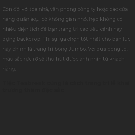
Còn đối với tòa nhà, văn phòng công ty hoặc các cửa
hàng quần áo,… có không gian nhỏ, hẹp không có
nhiều diện tích để bạn trang trí các tiểu cảnh hay
dựng backdrop. Thì sự lựa chọn tốt nhất cho bạn lúc
này chính là trang trí bóng Jumbo. Với quả bóng to,
màu sắc rực rỡ sẽ thu hút được ánh nhìn từ khách
hàng.
Tiệc Teabreak cũng là cách trang trí lễ khai
trương thêm đặc sắc