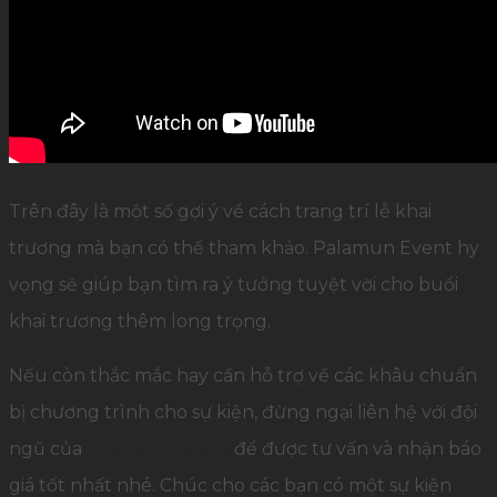
Trên đây là một số gợi ý về cách trang trí lễ khai
trương mà bạn có thể tham khảo. Palamun Event hy
vọng sẽ giúp bạn tìm ra ý tưởng tuyệt vời cho buổi
khai trương thêm long trọng.
Nếu còn thắc mắc hay cần hỗ trợ về các khâu chuẩn
bị chương trình cho sự kiện, đừng ngại liên hệ với đội
ngũ của
Palamun Event
để được tư vấn và nhận báo
giá tốt nhất nhé. Chúc cho các bạn có một sự kiện