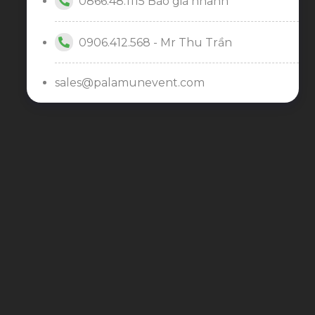
0866.48.1115 Báo giá nhanh
0906.412.568 - Mr Thu Trần
sales@palamunevent.com