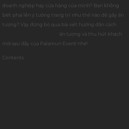
doanh nghiệp hay cửa hàng của mình? Bạn không
biết phải lên ý tưởng trang trí như thế nào để gây ấn
tượng? Vậy đừng bỏ qua bài viết hướng dẫn cách
trang trí lễ khai trương
ấn tượng và thu hút khách
mời sau đây của Palamun Event nhé!
Contents
1
Ý nghĩa của buổi lễ khai trương
1.1
Khai trương không chỉ là một sự kiện đơn
thuần mà nó còn mang những ý nghĩa đặc
biệt
2
Hướng dẫn cách trang trí lễ khai trương ấn
tượng và thu hút khách mời
2.1
Trang trí lễ khai trương ở khu vực sân
khấu
2.2
Trang trí lễ khai trương với hoa tươi
2.3
Trang trí bóng bay hoặc bóng Jumbo
khai trương khu vực bên trong