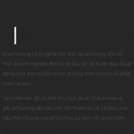
Khai trương mang đến nhiều ý nghĩa quan trọng
nghiệp
Khai trương có ý nghĩa đặc biệt quan trọng đối với
một doanh nghiệp. Bởi nó là dấu ấn về bước đầu hoạt
động của đơn vị trên chặn đường kinh doanh và phát
triển về sau.
Làm thế nào để có thể thu hút được khách mời và
gây ấn tượng sâu sắc cho lần tham dự lễ. Là điều mà
hầu hết những người tổ chức sự kiện rất quan tâm.
Khai trương không chỉ là một sự kiện đơn