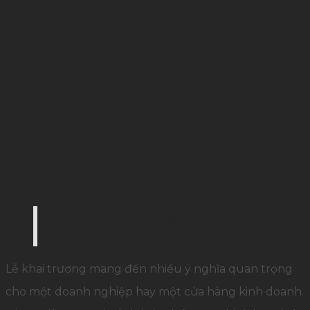
Lễ khai trương mang đến nhiều ý nghĩa quan t
kinh doanh
Lễ khai trương mang đến nhiều ý nghĩa quan trọng
cho một doanh nghiệp hay một cửa hàng kinh doanh.