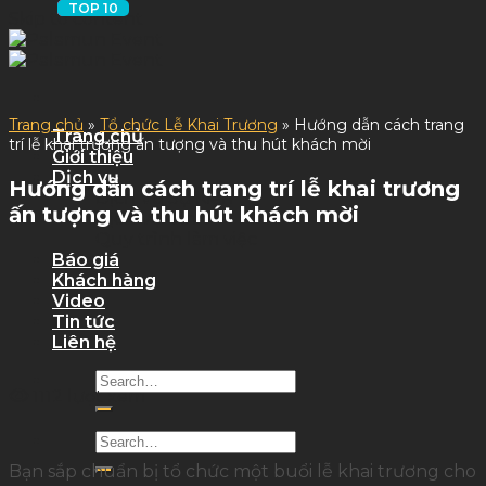
Skip to content
Trang chủ
»
Tổ chức Lễ Khai Trương
»
Hướng dẫn cách trang
Trang chủ
trí lễ khai trương ấn tượng và thu hút khách mời
Giới thiệu
Dịch vụ
Hướng dẫn cách trang trí lễ khai trương
Dịch Vụ Sự Kiện
ấn tượng và thu hút khách mời
Dịch Vụ Tỉnh
Quy trình làm việc
Báo giá
Khách hàng
Video
Tin tức
Liên hệ
1112 lượt xem
Bạn sắp chuẩn bị tổ chức một buổi lễ khai trương cho