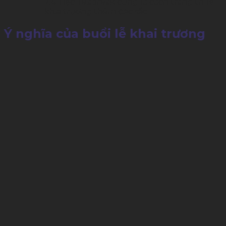
2.4
Tiệc Teabreak cũng là cách trang trí lễ
khai trương thêm đặc sắc
Ý nghĩa của buổi lễ khai trương