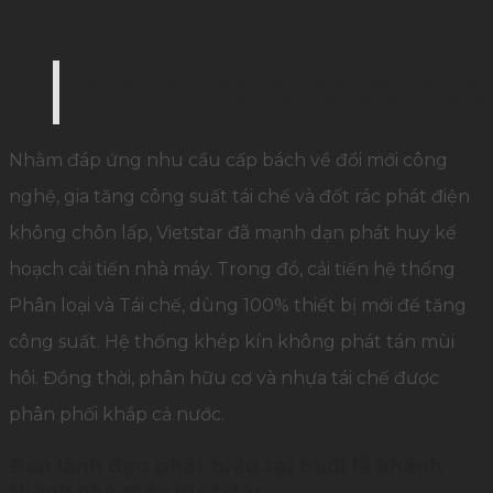
Ông Ngô Như Hùng Việt – Tổng giám đốc Công ty
khai mạc của buổi lễ khánh thành và chia sẻ về
Nhằm đáp ứng nhu cầu cấp bách về đổi mới công
nghệ, gia tăng công suất tái chế và đốt rác phát điện
không chôn lấp, Vietstar đã mạnh dạn phát huy kế
hoạch cải tiến nhà máy. Trong đó, cải tiến hệ thống
Phân loại và Tái chế, dùng 100% thiết bị mới để tăng
công suất. Hệ thống khép kín không phát tán mùi
hôi. Đồng thời, phân hữu cơ và nhựa tái chế được
phân phối khắp cả nước.
Ban lãnh đạo phát biểu tại buổi lễ khánh
thành nhà máy Vietstar