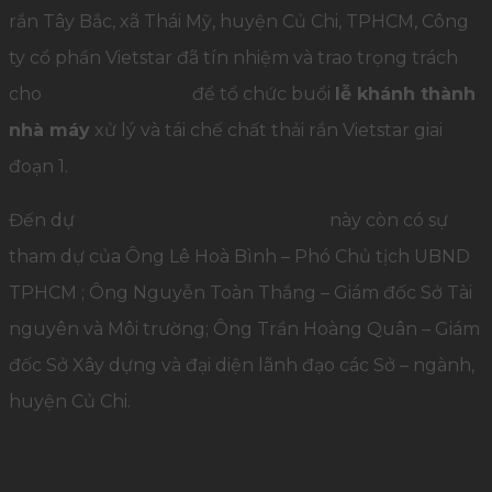
rắn Tây Bắc, xã Thái Mỹ, huyện Củ Chi, TPHCM, Công
ty cổ phần Vietstar đã tín nhiệm và trao trọng trách
cho
Palamun Event
để tổ chức buổi
lễ khánh thành
nhà máy
xử lý và tái chế chất thải rắn Vietstar giai
đoạn 1.
Đến dự
buổi lễ khánh thành dự án
này còn có sự
tham dự của Ông Lê Hoà Bình – Phó Chủ tịch UBND
TPHCM ; Ông Nguyễn Toàn Thắng – Giám đốc Sở Tài
nguyên và Môi trường; Ông Trần Hoàng Quân – Giám
đốc Sở Xây dựng và đại diện lãnh đạo các Sở – ngành,
huyện Củ Chi.