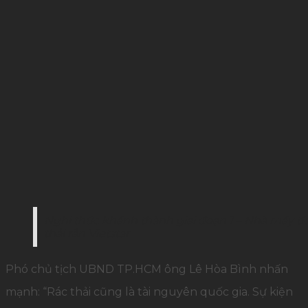
Nghi thức khánh thành giai đoạn 1 – Nhà máy tích
thải rắn Vietstar
Phó chủ tịch UBND TP.HCM ông Lê Hòa Bình nhấn
mạnh: “Rác thải cũng là tài nguyên quốc gia. Sự kiện