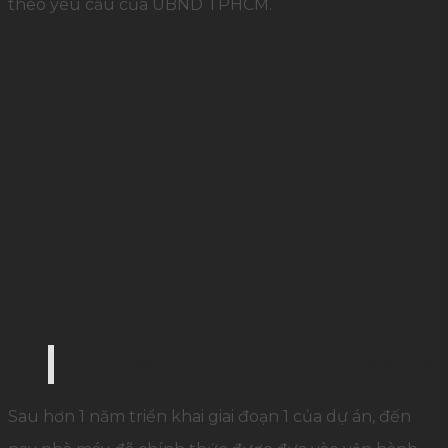
theo yêu cầu của UBND TPHCM.
Quang cảnh tổng quan của buổi lễ khánh thành
Sau hơn 1 năm triển khai giai đoạn 1 của dự án, đến