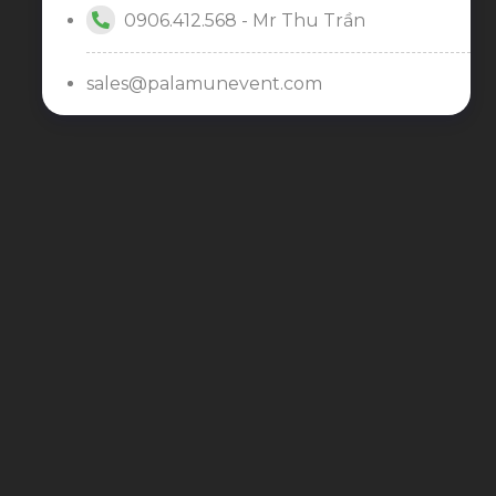
0906.412.568 - Mr Thu Trần
sales@palamunevent.com