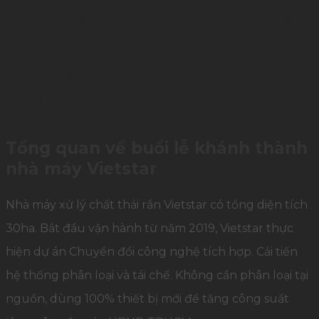
thành nhà máy Vietstar
2
Tìm hiểu về dự án giai đoạn 2 và công nghệ
đốt rác phát điện hàng đầu Thế Giới của Công ty
CP Vietstar
2.1
Tầm quan trọng của dự án trong tương
lai
3
Palamun Event vinh dự khi được chọn tổ chức
lễ khánh thành nhà máy Công ty cổ phần
Vietstar
Tổng quan về buổi lễ khánh thành
nhà máy Vietstar
Nhà máy xử lý chất thải rắn Vietstar có tổng diện tích
30ha. Bắt đầu vận hành từ năm 2019, Vietstar thực
hiện dự án Chuyển đổi công nghệ tích hợp. Cải tiến
hệ thống phân loại và tái chế. Không cần phân loại tại
nguồn, dùng 100% thiết bị mới để tăng công suất