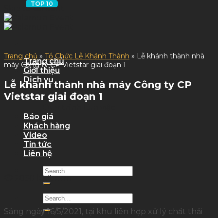
Skip to content
Trang chủ
»
Tổ Chức Lễ Khánh Thành
»
Lễ khánh thành nhà
Trang chủ
máy Công ty CP Vietstar giai đoạn 1
Giới thiệu
Dịch vụ
Lễ khánh thành nhà máy Công ty CP
Dịch Vụ Sự Kiện
Vietstar giai đoạn 1
Dịch Vụ Tỉnh
Quy trình làm việc
Báo giá
Khách hàng
Video
Tin tức
Liên hệ
2850 lượt xem
Sáng ngày 16/5/2021, tại khu liên hợp xử lý chất thải