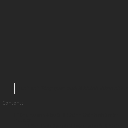
Hình ảnh Tổng quan buổi lễ khánh thành nhà máy
Contents
1
Tổng quan về buổi lễ khánh thành nhà máy
Vietstar
1.1
Ban lãnh đạo phát biểu tại buổi lễ khánh