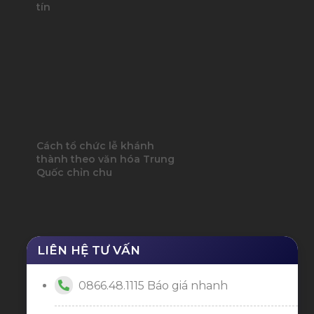
tín
Cách tổ chức lễ khánh
thành theo văn hóa Trung
Quốc chỉn chu
LIÊN HỆ TƯ VẤN
0866.48.1115 Báo giá nhanh