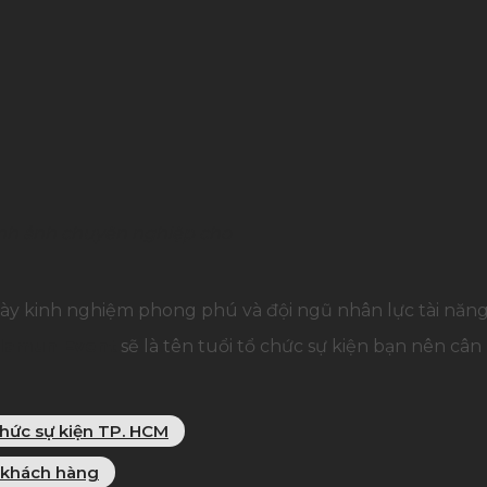
hình ảnh chuyên nghiệp cho
ày kinh nghiệm phong phú và đội ngũ nhân lực tài năn
alamun Event
sẽ là tên tuổi tổ chức sự kiện bạn nên cân
hức sự kiện TP. HCM
ị khách hàng