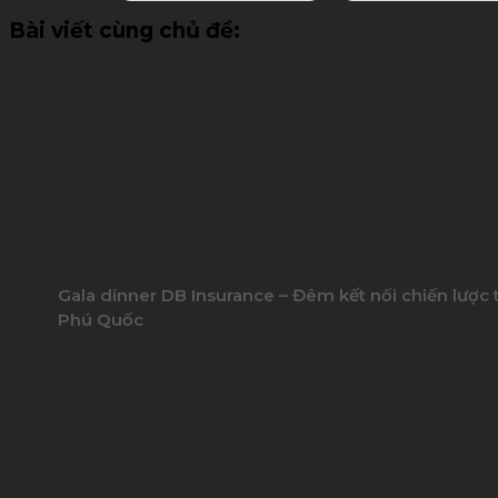
Bài viết cùng chủ đề:
Gala dinner DB Insurance – Đêm kết nối chiến lược t
Phú Quốc