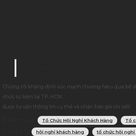
Các buổi hội nghị hướng đến giá trị xây dựng 
khách hàng
Chúng tôi khẳng định sức mạnh thương hiệu qua bề d
chức sự kiện tại TP. HCM,
Công ty Tổ chức Sự kiện P
được tư vấn thông tin cụ thể và nhận báo giá chi tiết!
Danh mục:
Tổ Chức Hội Nghị Khách Hàng
Tổ c
Từ khóa:
hội nghị khách hàng
tổ chức hội ngh