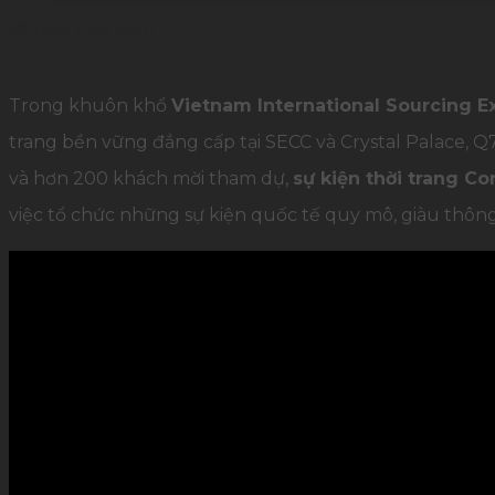
1696 lượt xem
Trong khuôn khổ
Vietnam International Sourcing E
trang bền vững đẳng cấp tại SECC và Crystal Palace, Q
và hơn 200 khách mời tham dự,
sự kiện thời trang Co
việc tổ chức những sự kiện quốc tế quy mô, giàu thông