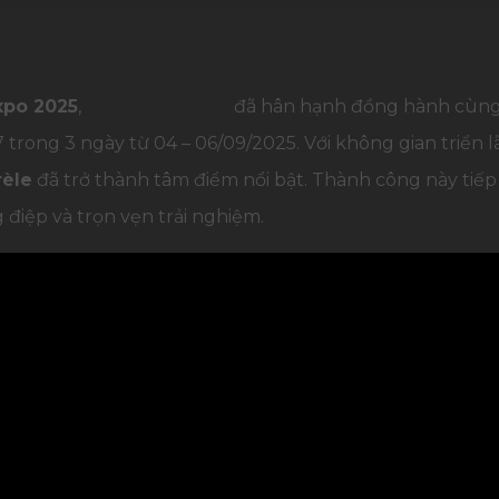
xpo 2025
,
Palamun Event
đã hân hạnh đồng hành cùng t
7 trong 3 ngày từ 04 – 06/09/2025. Với không gian triể
rèle
đã trở thành tâm điểm nổi bật. Thành công này tiế
 điệp và trọn vẹn trải nghiệm.