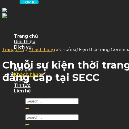
Skip to content
Trang chủ
Giới thiệu
Dịch vụ
Trang chủ
»
Khách hàng
»
Chuỗi sự kiện thời trang Corèle
Dịch Vụ Sự Kiện
Dịch Vụ Tỉnh
Chuỗi sự kiện thời tran
Quy trình làm việc
Báo giá
đẳng cấp tại SECC
Khách hàng
Video
Tin tức
Liên hệ