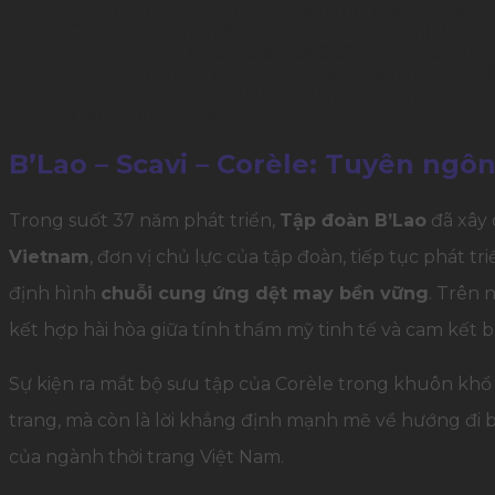
2
Palamun Event trong sự kiện thời trang Corèle
3
Dấu ấn Palamun Event qua từng khoảnh khắc của
3.1
1. Ngày 1: Tâm điểm tại SECC – Vietnam In
3.2
2. Ngày 2 & 3: Không gian chiến lược và đẳ
4
Công ty Tổ chức Sự kiện Palamun Event – Đối tác
5
Thông tin liên hệ
B’Lao – Scavi – Corèle: Tuyên ngô
Trong suốt 37 năm phát triển,
Tập đoàn B’Lao
đã xây 
Vietnam
, đơn vị chủ lực của tập đoàn, tiếp tục phát 
định hình
chuỗi cung ứng dệt may bền vững
. Trên 
kết hợp hài hòa giữa tính thẩm mỹ tinh tế và cam kết bả
Sự kiện ra mắt bộ sưu tập của Corèle trong khuôn kh
trang, mà còn là lời khẳng định mạnh mẽ về hướng đi b
của ngành thời trang Việt Nam.