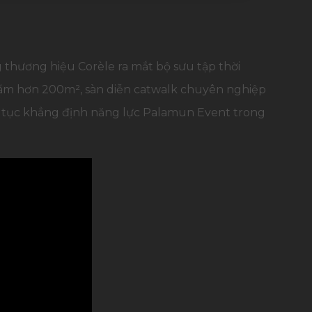
hương hiệu Corèle ra mắt bộ sưu tập thời
n lãm hơn 200m², sàn diễn catwalk chuyên nghiệp
p tục khẳng định năng lực Palamun Event trong