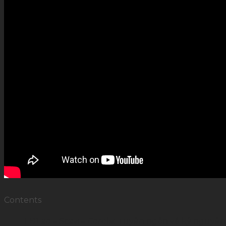
Contents
1
B’Lao – Scavi – Corèle: Tuyên ngôn về kỷ nguyên