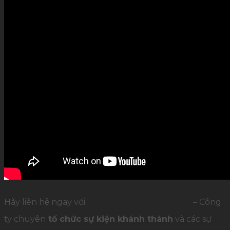
Hãy liên hệ ngay với
Công ty Palamun Event
– Công
ty chuyên
tổ chức sự kiện khánh thành
và các sự