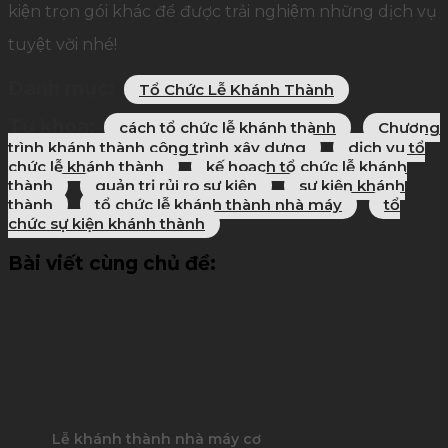
kiện trọn gói khác để được trải nghiệm những dịch vụ
tuyệt vời nhé!
Danh mục:
Tổ Chức Lễ Khánh Thành
Từ khóa:
cách tổ chức lễ khánh thành
Chương
trình khánh thành công trình xây dựng
dịch vụ tổ
chức lễ khánh thành
kế hoạch tổ chức lễ khánh
thành
quản trị rủi ro sự kiện
sự kiện khánh
thành
tổ chức lễ khánh thành nhà máy
tổ
chức sự kiện khánh thành
Bài viết cùng chủ đề:
Lễ khánh thành nhà máy cơ