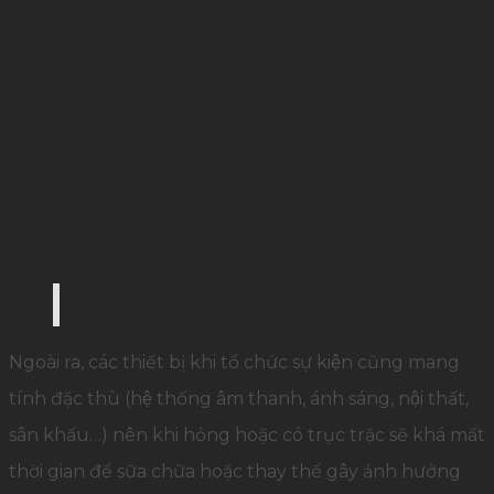
Pháo sáng tạo hiệu ứng phải cực kỳ cẩn trọng 
Ngoài ra, các thiết bị khi tổ chức sự kiện cũng mang
tính đặc thù (hệ thống âm thanh, ánh sáng, nội thất,
sân khấu…) nên khi hỏng hoặc có trục trặc sẽ khá mất
thời gian để sữa chữa hoặc thay thế gây ảnh hưởng