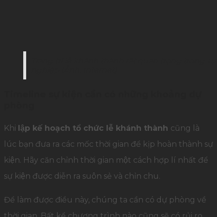
Trang trí lễ khánh thành rất quan trọng trong s
nghiệp (Ảnh: Internet)
Timeline sự kiện cần có những khoảng dự
phòng
Khi
lập kế hoạch tổ chức lễ khánh thành
cũng là
lúc bạn đưa ra các mốc thời gian để kịp hoàn thành sự
kiện. Hãy căn chỉnh thời gian một cách hợp lí nhất để
sự kiện được diễn ra suôn sẻ và chỉn chu.
Để làm được điều này, chúng ta cần có dự phòng về
thời gian. Bất kể chương trình nào cũng sẽ có rủi ro,