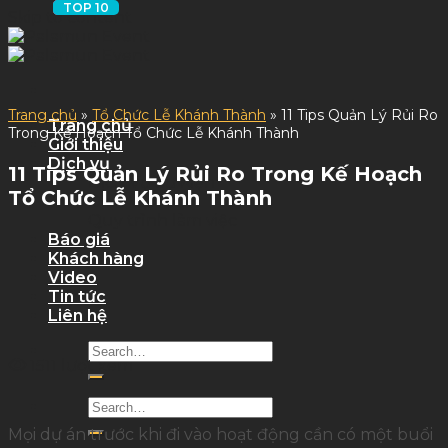
Skip to content
Trang chủ
»
Tổ Chức Lễ Khánh Thành
»
11 Tips Quản Lý Rủi Ro
Trang chủ
Trong Kế Hoạch Tổ Chức Lễ Khánh Thành
Giới thiệu
Dịch vụ
11 Tips Quản Lý Rủi Ro Trong Kế Hoạch
Dịch Vụ Sự Kiện
Tổ Chức Lễ Khánh Thành
Dịch Vụ Tỉnh
Quy trình làm việc
Báo giá
Khách hàng
Video
Tin tức
Liên hệ
1511 lượt xem
Mọi dự án trước khi đi vào hoạt động cần có một buổi