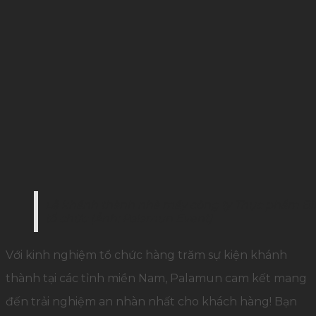
Lễ khánh thành nhà máy công ty Thực phẩm Bì
tổ chức (Ảnh: Palamun Event)
Với kinh nghiệm tổ chức hàng trăm sự kiện khánh
thành tại các tỉnh miền Nam, Palamun cam kết mang
đến trải nghiệm an nhàn nhất cho khách hàng! Bạn