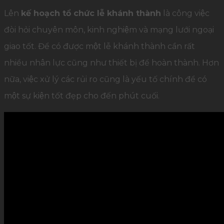
Lên
kế hoạch tổ chức lễ khánh thành
là công việc
đòi hỏi chuyên môn, kinh nghiệm và mạng lưới ngoại
giao tốt. Để có được một lễ khánh thành cần rất
nhiều nhân lực cũng như thiết bị để hoàn thành. Hơn
nữa, việc xử lý các rủi ro cũng là yếu tố chính để có
một sự kiện tốt đẹp cho đến phút cuối.