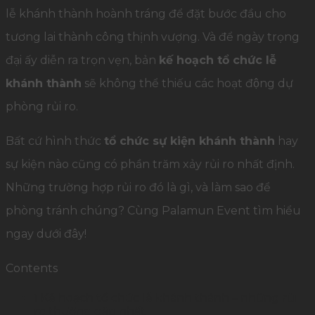
lễ khánh thành hoành tráng để đặt bước đầu cho
tương lai thành công thịnh vượng. Và để ngày trọng
đại ấy diễn ra trọn vẹn, bản
kế hoạch tổ chức lễ
khánh thành
sẽ không thể thiếu các hoạt động dự
phòng rủi ro.
Bất cứ hình thức
tổ chức sự kiện khánh thành
hay
sự kiện nào cũng có phần trăm xảy rủi ro nhất định.
Những trường hợp rủi ro đó là gì, và làm sao để
phòng tránh chúng? Cùng Palamun Event tìm hiểu
ngay dưới đây!
Contents
1
Kế hoạch tổ chức lễ khánh thành – những rủi
ro thường gặp nhất