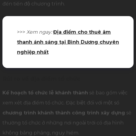
đến tiến độ chương trình.
>>>
Xem ngay:
Địa điểm cho thuê âm
thanh ánh sáng tại Bình Dương chuyên
nghiệp nhất
Rủi ro về địa điểm tổ chức
Kế hoạch tổ chức lễ khánh thành
sẽ bao gồm việc
xem xét địa điểm tổ chức. Đặc biệt đối với một số
chương trình khánh thành công trình xây dựng
sẽ
thường tổ chức ở những nơi ngoài trời có địa hình
không bằng phẳng, nguy hiểm.