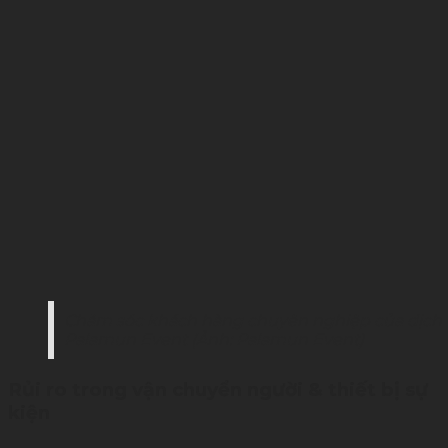
Chăm sóc khách hàng chuyên nghiệp của dịch v
Palamun Event (Ảnh: Palamun Event)
Rủi ro trong vận chuyển người & thiết bị sự
kiện