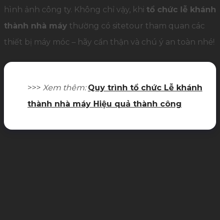
hình ảnh công ty. Không chỉ vậy, khi
tổ chức lễ khánh
thành nhà máy
thường có sitetour tham quan các
thiết bị máy móc – hãy cẩn thận và chú ý an toàn nhé!
>>>
Xem thêm:
Quy trình tổ chức Lễ khánh
thành nhà máy Hiệu quả thành công