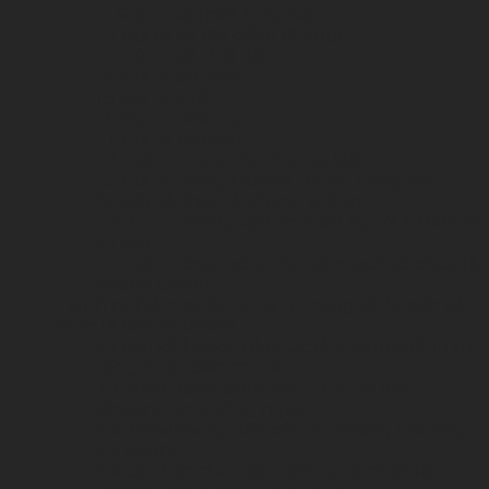
1.1
Rủi ro về thiết bị sự kiện
1.2
Rủi ro về địa điểm tổ chức
1.3
Rủi ro về thời tiết
1.4
Rủi ro an ninh
1.5
Rủi ro y tế
1.6
Rủi ro nhân sự
1.7
Rủi ro tài chính
1.8
Rủi ro trong thi công sự kiện
1.9
Rủi ro trong truyền thông trong kế
hoạch tổ chức lễ khánh thành
1.10
Rủi ro trong vận chuyển người & thiết bị
sự kiện
1.11
Rủi ro cháy nổ trong kế hoạch tổ chức lễ
khánh thành
2
Kinh nghiệm quản lý rủi ro trong kế hoạch tổ
chức lễ khánh thành
2.1
Lập kế hoạch tổ chức lễ khánh thành từ
tổng quát đến chi tiết
2.2
Nhận định được các rủi ro và lên
phương án phòng ngừa
2.3
Timeline sự kiện cần có những khoảng
dự phòng
2.4
Ủy thác cho một dịch vụ tổ chức lễ