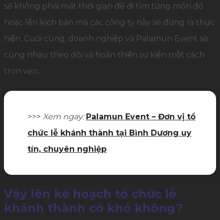
sẽ không phải mất thời gian để đi tìm từng món đồ
hoặc lên kịch bản mà các công ty này sẽ đứng ra thực
hiện. Cuối cùng, doanh nghiệp và Palamun Event sẽ
cùng nhau theo dõi và hoàn thiện sự kiện một cách
trọn vẹn.
>>>
Xem ngay:
Palamun Event – Đơn vị tổ
chức lễ khánh thành tại Bình Dương uy
tín, chuyên nghiệp
Vậy lên kế hoạch tổ chức lễ
khánh thành có khó không?