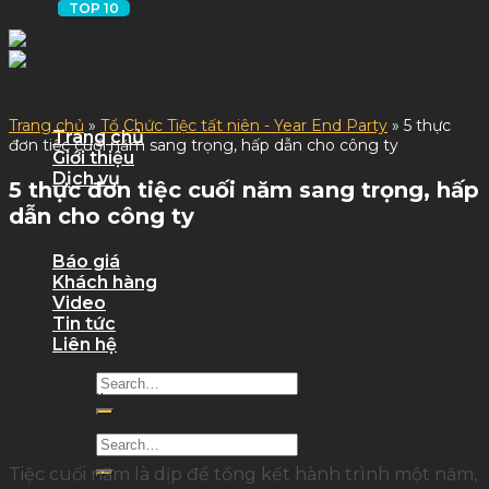
Skip to content
Trang chủ
»
Tổ Chức Tiệc tất niên - Year End Party
»
5 thực
Trang chủ
đơn tiệc cuối năm sang trọng, hấp dẫn cho công ty
Giới thiệu
Dịch vụ
5 thực đơn tiệc cuối năm sang trọng, hấp
Dịch Vụ Sự Kiện
dẫn cho công ty
Dịch Vụ Tỉnh
Quy trình làm việc
Báo giá
Khách hàng
Video
Tin tức
Liên hệ
1154 lượt xem
Tiệc cuối năm là dịp để tổng kết hành trình một năm,