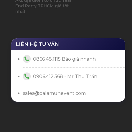
A-Z địa điểm tổ chức Year
End Party TPHCM giá tốt
nhất
LIÊN HỆ TƯ VẤN
0866.48.1115 Báo giá nhanh
0906.412.568 - Mr Thu Trần
sales@palamunevent.com