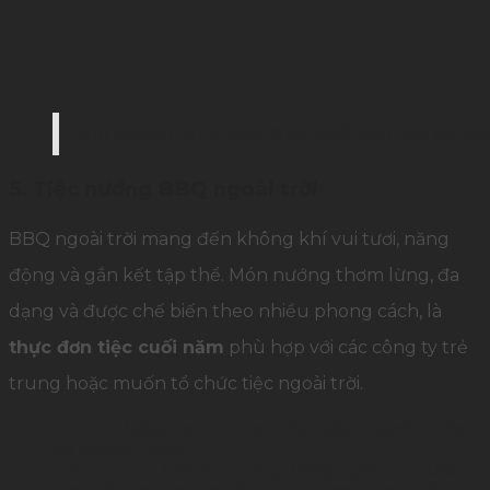
Tinh hoa ẩm thực Việt được chế biến cầu kỳ, bày
5. Tiệc nướng BBQ ngoài trời
BBQ ngoài trời mang đến không khí vui tươi, năng
động và gắn kết tập thể. Món nướng thơm lừng, đa
dạng và được chế biến theo nhiều phong cách, là
thực đơn tiệc cuối năm
phù hợp với các công ty trẻ
trung hoặc muốn tổ chức tiệc ngoài trời.
Khai vị:
Salad rau củ trộn dầu giấm, bánh mì bơ
tỏi nướng giòn.
Món chính:
Thịt bò nướng BBQ, sườn cừu thảo