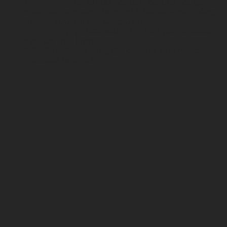
Món chính:
Bò bít tết sốt tiêu đen, cá hồi áp
chảo sốt bơ chanh, kèm mì Ý hải sản – cân bằng
hương vị, trình bày sang trọng.
Tráng miệng:
Tiramisu mềm mịn, panna cotta
dâu tây mát lạnh.
Đồ uống:
Rượu vang đỏ, cocktail nhẹ hoặc
mocktail hoa quả.