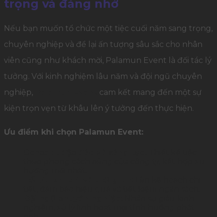
trọng và đáng nhớ
Nếu bạn muốn tổ chức một tiệc cuối năm sang trọng,
chuyên nghiệp và để lại ấn tượng sâu sắc cho nhân
viên cũng như khách mời, Palamun Event là đối tác lý
tưởng. Với kinh nghiệm lâu năm và đội ngũ chuyên
nghiệp,
Palamun Event
cam kết mang đến một sự
kiện trọn vẹn từ khâu lên ý tưởng đến thực hiện.
Ưu điểm khi chọn Palamun Event:
Concept độc đáo và sáng tạo:
Thiết kế tiệc
theo phong cách riêng của công ty, kết hợp xu
hướng mới nhất.
Tối ưu chi phí và thời gian:
Lên kế hoạch chi
tiết, đảm bảo hiệu quả và tiết kiệm ngân sách.
Đội ngũ chuyên nghiệp:
Nhân sự giàu kinh
nghiệm, xử lý linh hoạt mọi tình huống phát
sinh.