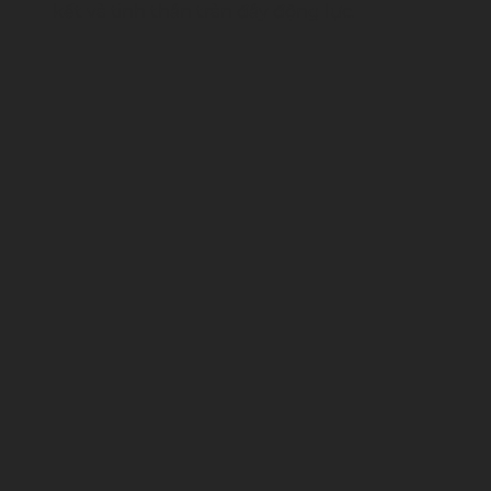
kết và tinh thần tràn đầy động lực.