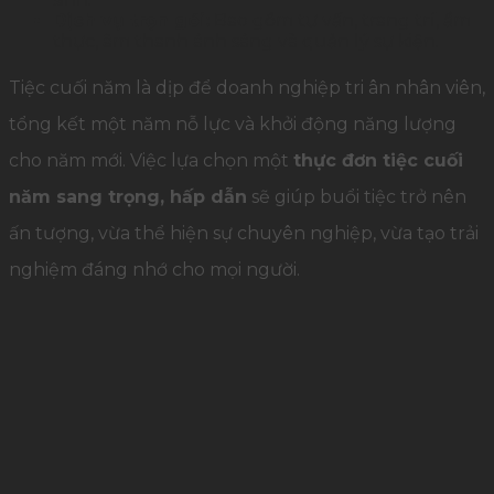
Dịch vụ trọn gói:
Bao gồm tư vấn, trang trí, ẩm
thực, âm thanh ánh sáng và quản lý sự kiện.
Tiệc cuối năm là dịp để doanh nghiệp tri ân nhân viên,
tổng kết một năm nỗ lực và khởi động năng lượng
cho năm mới. Việc lựa chọn một
thực đơn tiệc cuối
năm sang trọng, hấp dẫn
sẽ giúp buổi tiệc trở nên
ấn tượng, vừa thể hiện sự chuyên nghiệp, vừa tạo trải
nghiệm đáng nhớ cho mọi người.