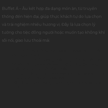
Buffet Á – Âu kết hợp đa dạng món ăn, từ truyền
thống đến hiện đại, giúp thực khách tự do lựa chọn
và trải nghiệm nhiều hương vị. Đây là lựa chọn lý
tưởng cho tiệc đông người hoặc muốn tạo không khí
sôi nổi, giao lưu thoải mái.
Khai vị:
Sushi tổng hợp, salad Caesar, soup hải
sản ngọt thanh.
Món chính:
Gà nướng mật ong, tôm sú hấp bia,
bò sốt nấm, pasta sốt kem – đáp ứng đa dạng
khẩu vị và trình bày đẹp mắt.
Tráng miệng:
Bánh mousse socola, panna cotta
chanh dây, trái cây nhiệt đới.
Đồ uống:
Rượu vang, nước ngọt, mocktail hoa
quả.