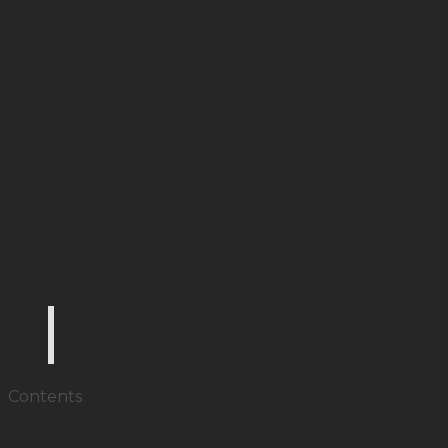
Tiệc cuối năm là dịp tổng kết năm, tri ân nhân 
nhớ
Contents
1
Khi nào nên chọn thực đơn tiệc cuối năm sang