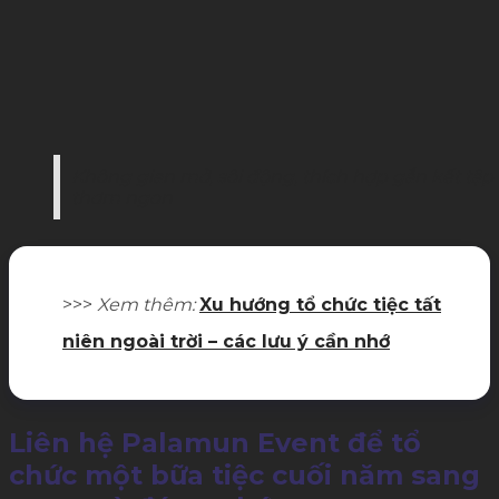
Không gian mở, sôi động, thích hợp gắn kết tậ
thơm ngon
>>>
Xem thêm:
Xu hướng tổ chức tiệc tất
niên ngoài trời – các lưu ý cần nhớ
Liên hệ Palamun Event để tổ
chức một bữa tiệc cuối năm sang