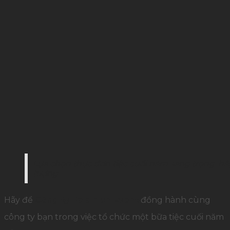
Lựa chọn thực đơn tiệc cuối năm sang trọng, hấp
tượng
Hãy để
Công ty Palamun Event
đồng hành cùng
công ty bạn trong việc tổ chức một bữa tiệc cuối năm