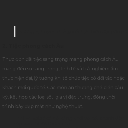
Hương vị truyền thống kết hợp hiện đại, gần gũ
2. Tiệc phong cách Âu
Thực đơn đãi tiệc sang trọng mang phong cách Âu
mang đến sự sang trọng, tinh tế và trải nghiệm ẩm
thực hiện đại, lý tưởng khi tổ chức tiệc có đối tác hoặc
khách mời quốc tế. Các món ăn thường chế biến cầu
kỳ, kết hợp các loại sốt, gia vị đặc trưng, đồng thời
trình bày đẹp mắt như nghệ thuật.
Khai vị:
Salad cá hồi xông khói với sốt chanh dây,
súp kem bí đỏ thơm béo.