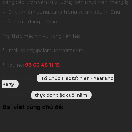
đẳng cấp, trọn vẹn từ ý tưởng đến thực hiện, mang lại
không khí ấm cúng, sang trọng và ghi dấu những
thành tựu đáng tự hào.
Mọi thắc mắc xin vui lòng liên hệ:
* Email: sales@palamunevent.com
* Hotline:
08 66 48 11 15
Danh mục:
Tổ Chức Tiệc tất niên - Year End
Party
Từ khóa:
thực đơn tiệc cuối năm
Bài viết cùng chủ đề: