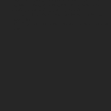
mộc, tôm nướng muối ớt, xúc xích Đức – trải
nghiệm hương vị nướng đậm đà, vừa ăn vừa
thưởng thức không gian ngoài trời.
Tráng miệng:
Kem tươi, trái cây lạnh hoặc bánh
ngọt mini.
Đồ uống:
Bia tươi, nước trái cây mát lạnh, cocktail
nhẹ.