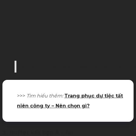
Ẩm thực Âu sang trọng, trình bày đẹp mắt và p
>>>
Tìm hiểu thêm:
Trang phục dự tiệc tất
niên công ty – Nên chọn gì?
3. Buffet kết hợp Á – Âu