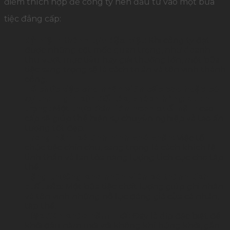
điểm thích hợp để công ty nên đầu tư vào một bữa
tiệc đẳng cấp:
Kỷ niệm thành tựu đặc biệt:
Khi công ty đạt
được những cột mốc quan trọng, như doanh
thu vượt mục tiêu hay giải thưởng lớn, một bữa
tiệc sang trọng sẽ là cách tri ân và tôn vinh thành
công.
Tổ chức tiệc cho nhân viên cấp cao hoặc có
sự tham gia của đối tác, khách hàng quan
trọng:
Một
thực đơn liên hoan cuối năm
cao
cấp sẽ giúp thể hiện sự chuyên nghiệp và tạo ấn
tượng tốt đẹp.
Trong năm có tình hình khó khăn:
Việc tổ
chức tiệc chỉn chu, sang trọng là cách khích lệ
tinh thần và lan tỏa năng lượng tích cực cho tập
thể.
Tặng thưởng cho nhân viên có thành tích
xuất sắc:
Một bữa tiệc chất lượng giúp ghi nhận
và tôn vinh những nỗ lực đáng giá của cá nhân,
tập thể.
Tiệc đón chào năm mới:
Đây là dịp đặc biệt để
khởi đầu năm mới với không khí hứng khởi, gắn