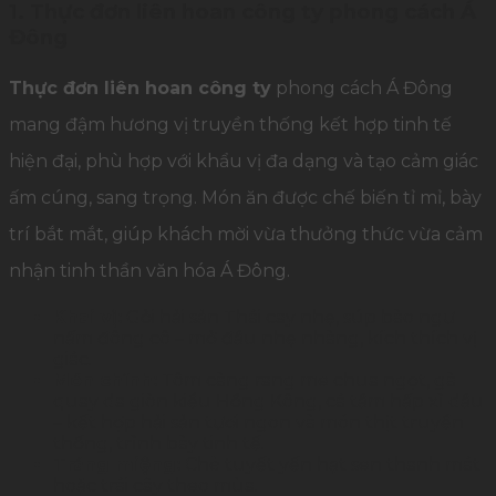
1. Thực đơn liên hoan công ty phong cách Á
Đông
Thực đơn liên hoan công ty
phong cách Á Đông
mang đậm hương vị truyền thống kết hợp tinh tế
hiện đại, phù hợp với khẩu vị đa dạng và tạo cảm giác
ấm cúng, sang trọng. Món ăn được chế biến tỉ mỉ, bày
trí bắt mắt, giúp khách mời vừa thưởng thức vừa cảm
nhận tinh thần văn hóa Á Đông.
Khai vị:
Gỏi hải sản Thái cay nhẹ, súp bào ngư
nấm đông cô – mở đầu nhẹ nhàng, kích thích vị
giác.
Món chính:
Tôm càng rang me chua ngọt, gà
quay da giòn kiểu Hồng Kông, cá tầm hấp xì dầu
– kết hợp hải sản tươi ngon và món thịt truyền
thống, trình bày tinh tế.
Tráng miệng:
Chè tuyết yến hạt sen thanh mát
hoặc trái cây theo mùa.