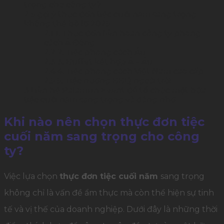
trọng cho công ty?
2
5 gợi ý thực đơn tiệc cuối năm sang trọng
không thể bỏ lỡ 2025
2.1
1. Thực đơn liên hoan công ty phong
cách Á Đông
2.2
2. Tiệc phong cách Âu
2.3
3. Buffet kết hợp Á – Âu
2.4
4. Tiệc phong cách Việt Nam cao cấp
2.5
5. Tiệc nướng BBQ ngoài trời
3
Liên hệ Palamun Event để tổ chức một bữa
tiệc cuối năm sang trọng và đáng nhớ
Khi nào nên chọn thực đơn tiệc
cuối năm sang trọng cho công
ty?
Việc lựa chọn
thực đơn tiệc cuối năm
sang trọng
không chỉ là vấn đề ẩm thực mà còn thể hiện sự tinh
tế và vị thế của doanh nghiệp. Dưới đây là những thời