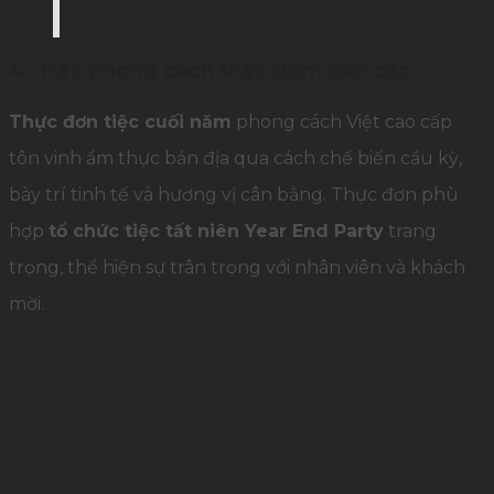
Đa dạng món ăn, phù hợp tiệc đông người và tạo
4. Tiệc phong cách Việt Nam cao cấp
Thực đơn tiệc cuối năm
phong cách Việt cao cấp
tôn vinh ẩm thực bản địa qua cách chế biến cầu kỳ,
bày trí tinh tế và hương vị cân bằng. Thực đơn phù
hợp
tổ chức tiệc tất niên Year End Party
trang
trọng, thể hiện sự trân trọng với nhân viên và khách
mời.
Khai vị:
Nem cuốn tôm thịt, súp hải sản tam tơ –
mở đầu thanh nhẹ và hấp dẫn.
Món chính:
Bò nấu tiêu xanh thơm cay, cá chẽm
sốt chanh dây, cơm lá sen – kết hợp giữa truyền
thống và hiện đại.
Tráng miệng:
Chè khoai môn nước cốt dừa,
bánh flan Việt.