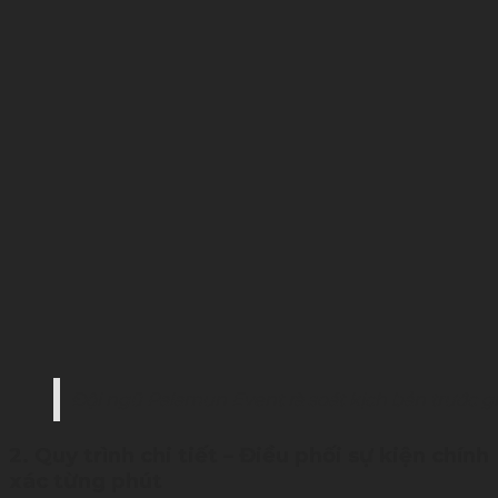
Đội ngũ Palamun Event rà soát kịch bản trước g
2. Quy trình chi tiết – Điều phối sự kiện chính
xác từng phút