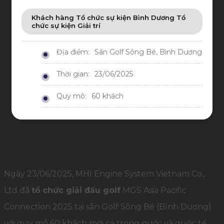
Khách hàng Tổ chức sự kiện Bình Dương Tổ
chức sự kiện Giải trí
Địa điểm:
Sân Golf Sông Bé, Bình Dương
Thời gian:
23/06/2025
Quy mô:
60 khách
1479 lượt xem
Ngày 23/06/2025, MHI Engine System Vietnam Co.,
Ltd đã
tổ chức giải đấu golf
MGS Asia Pacific
Connection 2025 tại sân Golf Sông Bé (Bình Dương)
với quy mô 60 khách mời cả trong nước và quốc tế.