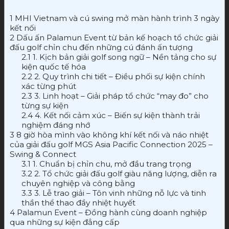
1
MHI Vietnam và cú swing mở màn hành trình 3 ngày
kết nối
2
Dấu ấn Palamun Event từ bản kế hoạch tổ chức giải
đấu golf chỉn chu đến những cú đánh ấn tượng
2.1
1. Kịch bản giải golf song ngữ – Nền tảng cho sự
kiện quốc tế hóa
2.2
2. Quy trình chi tiết – Điều phối sự kiện chính
xác từng phút
2.3
3. Linh hoạt – Giải pháp tổ chức “may đo” cho
từng sự kiện
2.4
4. Kết nối cảm xúc – Biến sự kiện thành trải
nghiệm đáng nhớ
3
8 giờ hòa mình vào không khí kết nối và náo nhiệt
của giải đấu golf MGS Asia Pacific Connection 2025 –
Swing & Connect
3.1
1. Chuẩn bị chỉn chu, mở đầu trang trọng
3.2
2. Tổ chức giải đấu golf giàu năng lượng, diễn ra
chuyên nghiệp và công bằng
3.3
3. Lễ trao giải – Tôn vinh những nỗ lực và tinh
thần thể thao đầy nhiệt huyết
4
Palamun Event – Đồng hành cùng doanh nghiệp
qua những sự kiện đẳng cấp