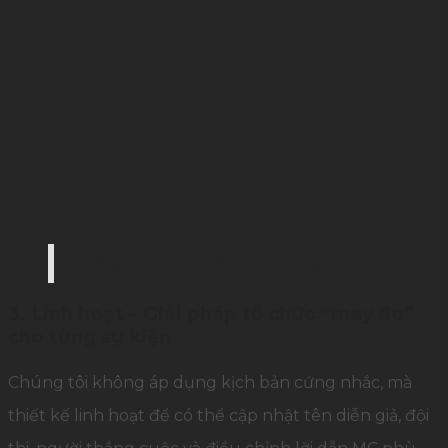
Trưởng bộ phận điều phối sự kiện trao đổi trực ti
3. Linh hoạt – Giải pháp tổ chức “may đo”
cho từng sự kiện
Chúng tôi không áp dụng kịch bản cứng nhắc, mà
thiết kế linh hoạt để có thể cập nhật tên diễn giả, đội