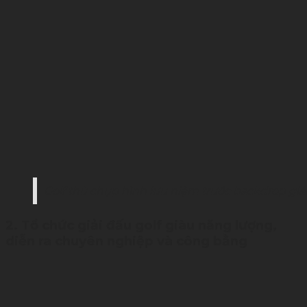
Golf thủ chụp hình lưu niệm trước backdrop giả
2. Tổ chức giải đấu golf giàu năng lượng,
diễn ra chuyên nghiệp và công bằng