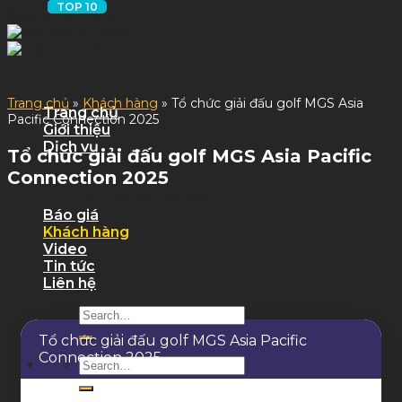
Skip to content
Trang chủ
»
Khách hàng
»
Tổ chức giải đấu golf MGS Asia
Trang chủ
Pacific Connection 2025
Giới thiệu
Dịch vụ
Tổ chức giải đấu golf MGS Asia Pacific
Dịch Vụ Sự Kiện
Connection 2025
Dịch Vụ Tỉnh
Quy trình làm việc
Báo giá
Khách hàng
Video
Tin tức
Liên hệ
Tổ chức giải đấu golf MGS Asia Pacific
Connection 2025