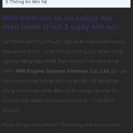
5
Thông tin liên hệ
MHI Vietnam và cú swing mở
màn hành trình 3 ngày kết nối
Là thành viên trực thuộc Tập đoàn Mitsubishi Heavy
Industries (MHI) – một trong những tập đoàn công
nghiệp hàng đầu Nhật Bản với hơn 140 năm phát
triển,
MHI Engine System Vietnam Co., Ltd
giữ vai
trò quan trọng trong việc cung cấp các giải pháp
động cơ và máy phát điện chất lượng cao cho thị
trường Việt Nam và khu vực châu Á – Thái Bình
Dương.
Hoạt động với sứ mệnh “
Powering the future with