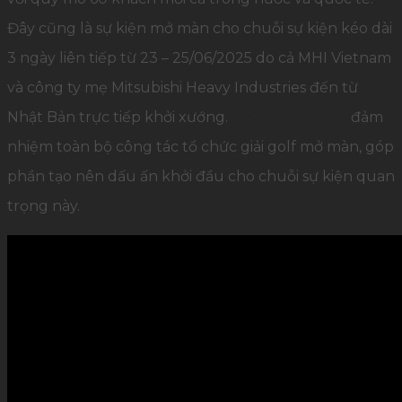
Đây cũng là sự kiện mở màn cho chuỗi sự kiện kéo dài
3 ngày liên tiếp từ 23 – 25/06/2025 do cả MHI Vietnam
và công ty mẹ Mitsubishi Heavy Industries đến từ
Nhật Bản trực tiếp khởi xướng.
Palamun Event
đảm
nhiệm toàn bộ công tác tổ chức giải golf mở màn, góp
phần tạo nên dấu ấn khởi đầu cho chuỗi sự kiện quan
trọng này.