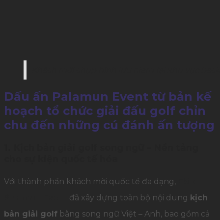
Khách mời chụp hình lưu niệm tại khu vực back
Dấu ấn Palamun Event từ bản kế
hoạch tổ chức giải đấu golf chỉn
chu đến những cú đánh ấn tượng
1. Kịch bản giải golf song ngữ – Nền tảng
cho sự kiện quốc tế hóa
Với thành phần khách mời quốc tế đa dạng,
Ekip
Palamun Event
đã xây dựng toàn bộ nội dung
kịch
bản giải golf
bằng song ngữ Việt – Anh, bao gồm cả