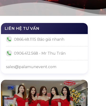
LIÊN HỆ TƯ VẤN
0866.48.1115 Báo giá nhanh
0906.412.568 - Mr Thu Trần
sales@palamunevent.com