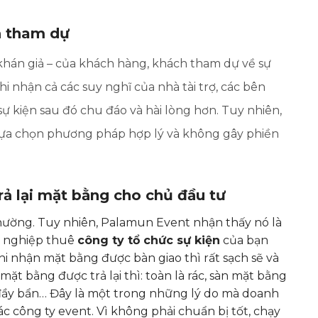
ả tham dự
hán giả – của khách hàng, khách tham dự về sự
i nhận cả các suy nghĩ của nhà tài trợ, các bên
sự kiện sau đó chu đáo và hài lòng hơn. Tuy nhiên,
 lựa chọn phương pháp hợp lý và không gây phiền
rả lại mặt bằng cho chủ đầu tư
thường. Tuy nhiên, Palamun Event nhận thấy nó là
h nghiệp thuê
công ty tổ chức sự kiện
của bạn
hi nhận mặt bằng được bàn giao thì rất sạch sẽ và
ặt bằng được trả lại thì: toàn là rác, sàn mặt bằng
đầy bẩn… Đây là một trong những lý do mà doanh
 công ty event. Vì không phải chuẩn bị tốt, chạy