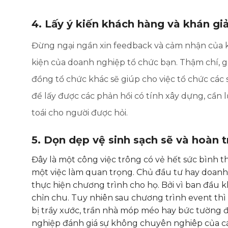
4. Lấy ý kiến khách hàng và khán gi
Đừng ngại ngần xin feedback và cảm nhận của k
kiện của doanh nghiệp tổ chức bạn. Thậm chí, gh
đồng tổ chức khác sẽ giúp cho việc tổ chức các 
để lấy được các phản hồi có tính xây dựng, cần
toái cho người được hỏi.
5. Dọn dẹp vệ sinh sạch sẽ và hoàn t
Đây là một công việc trông có vẻ hết sức bình 
một việc làm quan trọng. Chủ đầu tư hay doan
thực hiện chương trình cho họ. Bởi vì ban đầu k
chỉn chu. Tuy nhiên sau chương trình event thì m
bị trầy xước, trần nhà móp méo hay bức tường 
nghiệp đánh giá sự không chuyên nghiêp của các