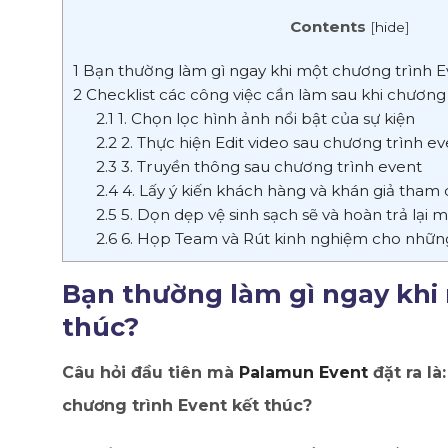
Contents
[
hide
]
1
Bạn thường làm gì ngay khi một chương trình E
2
Checklist các công việc cần làm sau khi chương 
2.1
1. Chọn lọc hình ảnh nổi bật của sự kiện
2.2
2. Thực hiện Edit video sau chương trình ev
2.3
3. Truyền thông sau chương trình event
2.4
4. Lấy ý kiến khách hàng và khán giả tham
2.5
5. Dọn dẹp vệ sinh sạch sẽ và hoàn trả lại
2.6
6. Họp Team và Rút kinh nghiệm cho những
Bạn thường làm gì ngay khi
thúc?
Câu hỏi đầu tiên mà
Palamun Event
đặt ra là
chương trình Event kết thúc?