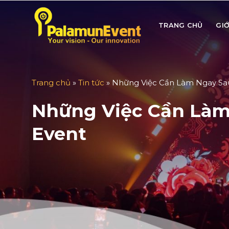
Skip
to
TRANG CHỦ
GIỚ
content
Trang chủ
»
Tin tức
»
Những Việc Cần Làm Ngay Sau
Những Việc Cần Làm
Event