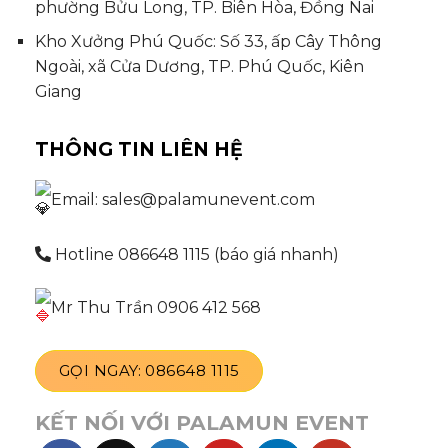
phường Bửu Long, TP. Biên Hòa, Đồng Nai
Kho Xưởng Phú Quốc: Số 33, ấp Cây Thông
Ngoài, xã Cửa Dương, TP. Phú Quốc, Kiên
Giang
THÔNG TIN LIÊN HỆ
Email: sales@palamunevent.com
Hotline 086648 1115 (báo giá nhanh)
Mr Thu Trần 0906 412 568
GỌI NGAY: 086648 1115
KẾT NỐI VỚI PALAMUN EVENT