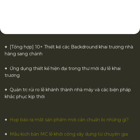
[Tổng hợp] 10+ Thiết kế các Backdround khai trương nhà
hàng sang chảnh
Ứng dụng thiết kế hiện đại trong thư mời dự lễ khai
trương
Quản trị rủi ro lễ khánh thành nhà máy và các biện pháp
khắc phục kịp thời
Họp báo ra mắt sản phẩm mới cần chuẩn bị những gì?
Mẫu kịch bản MC lễ khởi công xây dựng từ chuyên gia