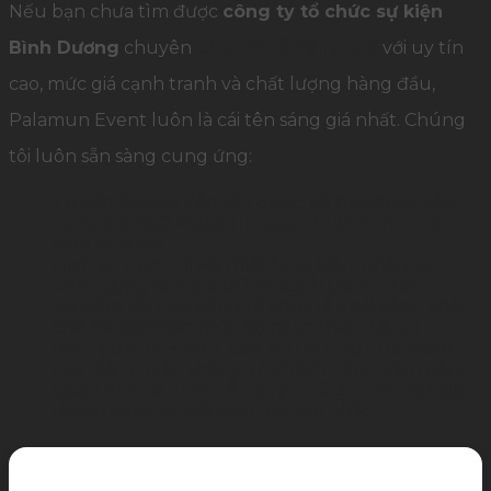
Nếu bạn chưa tìm được
công ty tổ chức sự kiện
Bình Dương
chuyên
tổ chức lễ động thổ
với uy tín
cao, mức giá cạnh tranh và chất lượng hàng đầu,
Palamun Event luôn là cái tên sáng giá nhất. Chúng
tôi luôn sẵn sàng cung ứng:
Tư vấn, hướng dẫn xây dựng kế hoạch sự kiện
cùng đội ngũ Palamun giàu chuyên môn và
kinh nghiệm
Dịch vụ trọn gói với thiết bị sự kiện, nhân sự,…
chất lượng cao, giá thành cạnh tranh nhất
Sự giám sát quy trình tổ chức lễ khởi công chặt
chẽ để đảm bảo mức độ hoàn thiện tối ưu
Hiệu quả PR & MKT cao, thu hút sự quan tâm
của giới truyền thông và khách hàng tiềm năng
Quy trình
tổ chức lễ động thổ
chuyên nghiệp,
thành công và tiết kiệm chi phí nhất