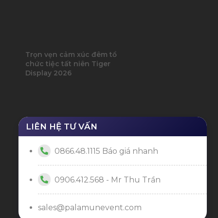
Trọn vẹn cảm xúc đêm tổ
chức tiệc tất niên Tiger
Display 2026
LIÊN HỆ TƯ VẤN
0866.48.1115 Báo giá nhanh
0906.412.568 - Mr Thu Trần
sales@palamunevent.com