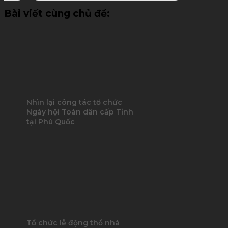
Bài viết cùng chủ đề:
Nhìn lại công tác tổ chức
Ngày hội Toàn dân cấp Tỉnh
tại Phú Quốc
Tổ chức lễ động thổ nhà