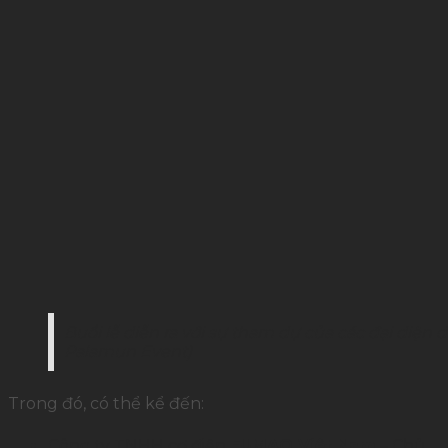
Buổi lễ diễn ra với sự tham dự của các đại diện
Palamun Event)
Trong đó, có thể kể đến:
Công ty TNHH cơ điện
FUMAO Việt Nam
– Chủ