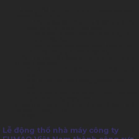
1
Lễ động thổ nhà máy công ty FUMAO Việt Nam
thành công rực rỡ
1.1
Những đại biểu tham dự lễ động thổ nhà
máy công ty FUMAO Việt Nam
1.2
Kịch bản lễ động thổ nhà máy công ty
FUMAO Việt Nam
1.3
Một số hình ảnh trong buổi lễ động thổ
nhà máy công ty FUMAO Việt Nam
2
Công tác hậu cần lễ động thổ nhà máy công ty
FUMAO Việt Nam
2.1
Lên layout cho không gian sự kiện ngoài
trời
2.2
Lắp đặt nhà bạt không gian/rạp che sự
kiện
2.3
Chuẩn bị khu vực và vật tư cần thiết cho
nghi thức cúng động thổ
3
Palamun Event – Công ty tổ chức lễ động thổ
tại Bình Dương uy tín
4
Lời kết
Lễ động thổ nhà máy công ty