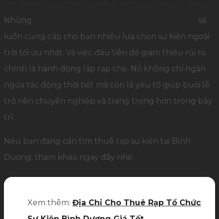
Những
dịch vụ tổ chức sự kiện chuyên nghiệp
sẽ
luôn cung cấp cho bạn nhiều lựa chọn sự kiện ngoài
trời tối ưu nhất. Và việc đầu tiên để giảm thiểu rủi ro
chính là hành động lắp rạp che. Nó không chỉ ngăn
ngừa tác động thời tiết mà còn là yếu tố giúp buổi lễ
trở nên chuyên nghiệp và trang trọng hơn trong bày
trí.
Nếu bạn đang cần tìm thuê rạp sự kiện tại Bình
Dương, tham khảo ngay đây nhé:
Xem thêm:
Địa Chỉ Cho Thuê Rạp Tổ Chức
Sự Kiện Bình Dương Giá Tốt