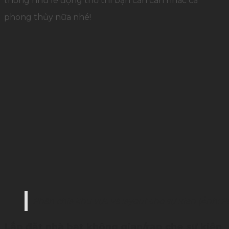
thống như lễ động thổ thì bạn cần cân nhắc cả
phong thủy nữa nhé!
Phân chia khu vực và layout cho sự kiện (Ảnh: 
Lắp đặt nhà bạt không gian/rạp che sự kiện