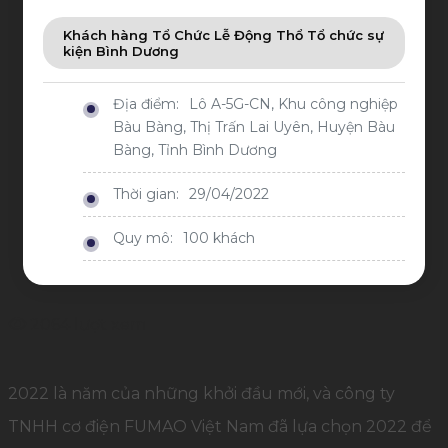
Khách hàng Tổ Chức Lễ Động Thổ Tổ chức sự
kiện Bình Dương
Địa điểm:
Lô A-5G-CN, Khu công nghiệp
Bàu Bàng, Thị Trấn Lai Uyên, Huyện Bàu
Bàng, Tỉnh Bình Dương
Thời gian:
29/04/2022
Quy mô:
100 khách
2064 lượt xem
2022 là năm của những khởi đầu mới, và công ty
TNHH cơ điện FUMAO Việt Nam đã lựa chọn 2022 để