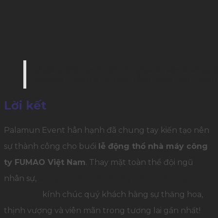
Lễ động thổ bệnh viện đa khoa Xuyên Á với sự t
Palamun Event thực hiện (Ảnh: Palamun Event)
Lời kết
Palamun Event hân hạnh đã chung tay kiến tạo nên
sự thành công cho buổi
lễ động thổ nhà máy công
ty FUMAO Việt Nam
. Thay mặt toàn thể đội ngũ
nhân sự,
công ty tổ chức sự kiện Bình Dương
Palamun
kính chúc quý khách hàng sự thăng hoa,
thịnh vượng và viên mãn trong tương lai gần nhất!