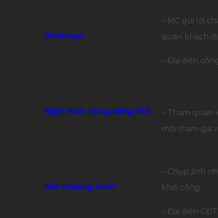
– Ổn định khá
– MC gửi lời c
03
Khai mạc
quan khách đạ
– Đại diện côn
– Tiến hành
qu
thắp hương dâ
04
Nghi thức cúng động thổ
– Tham quan k
mời tham gia 
– Chúc mừng l
– Chụp ảnh nh
05
Kết chương trình
khởi công.
– Đại diện CĐT