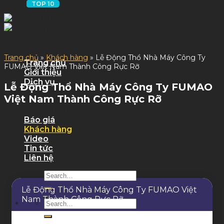
Skip to content
Trang chủ
»
Khách hàng
»
Lễ Động Thổ Nhà Máy Công Ty
Trang chủ
FUMAO Việt Nam Thành Công Rực Rỡ
Giới thiệu
Dịch vụ
Lễ Động Thổ Nhà Máy Công Ty FUMAO
Dịch Vụ Sự Kiện
Việt Nam Thành Công Rực Rỡ
Dịch Vụ Tỉnh
Quy trình làm việc
Báo giá
Khách hàng
Video
Tin tức
Liên hệ
Lễ Động Thổ Nhà Máy Công Ty FUMAO Việt
Nam Thành Công Rực Rỡ