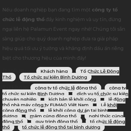
Nếu doanh nghiệp bạn đang tìm một
công ty tổ
chức lễ động thổ
đầy kinh nghiệm và uy tín, đừng
ngại liên hệ Palamun Event ngay nhé! Chúng tôi sẵn
sàng giúp cho quý doanh nghiệp đưa ra giải pháp
hiệu quả tối ưu ý tưởng và khẳng định dấu ấn riêng
biệt cho thương hiệu của mình đấy!
Danh mục:
Khách hàng
Tổ Chức Lễ Động
Thổ
Tổ chức sự kiện Bình Dương
Từ khóa:
công ty tổ chức lễ động thổ
công ty
tổ chức sự kiện Bình Dương
dịch vụ tổ chức sự kiện
chuyên nghiệp
kịch bản lễ khởi công
lễ động
thổ nhà máy công ty FUMAO Việt Nam
Lễ khởi
công động thổ
lễ khởi công dự án tại bình
dương
mâm cúng động thổ
nghi thức cúng
động thổ
quy trình động thổ
tổ chức lễ động
thổ
tổ chức lễ động thổ tại bình dương