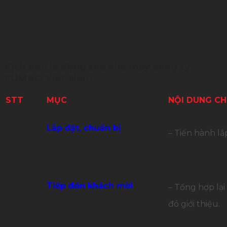
đầu tư dự án
Công Ty TNHH Thiết Kế Xây Dựng Đông
Nguyên – nhà thầu xây dựng chính
Sự có mặt của các cán bộ cao cấp của hai bên
đơn vị, cùng các quan khách/đại biểu khác
Kịch bản lễ động thổ nhà máy công ty
FUMAO Việt Nam
STT
MỤC
NỘI DUNG CH
– Chuẩn bị tran
01
Lắp đặt, chuẩn bị
– Tiến hành lắ
– PG/Lễ tân đó
dẫn khách mời 
02
Tiếp đón khách mời
– Tổng hợp lạ
đó giới thiệu.