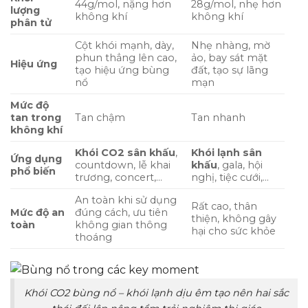
44g/mol, nặng hơn
28g/mol, nhẹ hơn
lượng
không khí
không khí
phân tử
Cột khói mạnh, dày,
Nhẹ nhàng, mờ
phun thẳng lên cao,
ảo, bay sát mặt
Hiệu ứng
tạo hiệu ứng bùng
đất, tạo sự lãng
nổ
mạn
Mức độ
tan trong
Tan chậm
Tan nhanh
không khí
Khói CO2 sân khấu
,
Khói lạnh sân
Ứng dụng
countdown, lễ khai
khấu
, gala, hội
phổ biến
trương, concert,…
nghị, tiệc cưới,…
An toàn khi sử dụng
Rất cao, thân
Mức độ an
đúng cách, ưu tiên
thiện, không gây
toàn
không gian thông
hại cho sức khỏe
thoáng
Khói CO2 bùng nổ – khói lạnh dịu êm tạo nên hai sắc