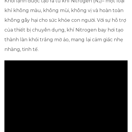
Khói lạnh được tạo ra từ khí Nitrogen (N₂)– một loại
khí không màu, không mùi, không vị và hoàn toàn
không gây hại cho sức khỏe con người. Với sự hỗ trợ
của thiết bị chuyên dụng, khí Nitrogen bay hơi tạo
thành làn khói trắng mờ ảo, mang lại cảm giác nhẹ
nhàng, tinh tế.