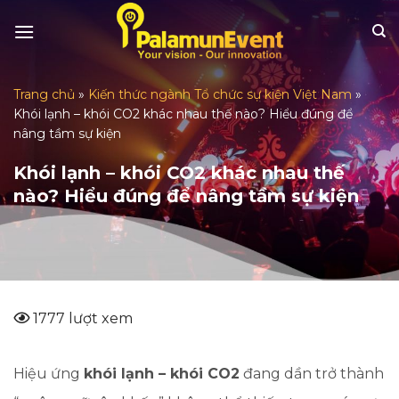
Skip
to
content
Trang chủ
»
Kiến thức ngành Tổ chức sự kiện Việt Nam
»
Khói lạnh – khói CO2 khác nhau thế nào? Hiểu đúng để
nâng tầm sự kiện
Khói lạnh – khói CO2 khác nhau thế
nào? Hiểu đúng để nâng tầm sự kiện
1777 lượt xem
Hiệu ứng
khói lạnh – khói CO2
đang dần trở thành