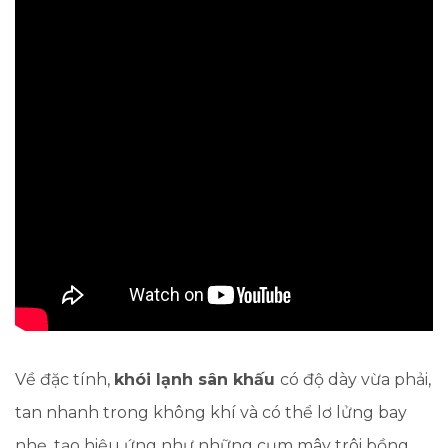
Về đặc tính,
khói lạnh sân khấu
có độ dày vừa phải,
tan nhanh trong không khí và có thể lơ lửng bay
nhẹ, tạo hiệu ứng như những cụm mây trôi bồng