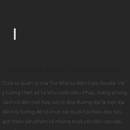
Bình An village Sài Gòn (Ảnh: Internet)
Địa chỉ: 1163 Bình Quới, Phường 28, Bình Thạnh,
Hồ Chí Minh
Sức chứa tối đa: 200 người
Trung Tâm Hội Nghị & Tiệc Cưới Le Jardin
Dưới sự quản lý của Tòa Nhà Sự Kiện Gala Royale. Với
ý tưởng thiết kế từ khu vườn kiểu Pháp, mang phong
cách cổ điển kết hợp với vẻ đẹp đương đại là một địa
điểm lý tưởng để tổ chức các buổi hội thảo, đào tạo,
giới thiệu sản phẩm và những buổi yến tiệc cao cấp,