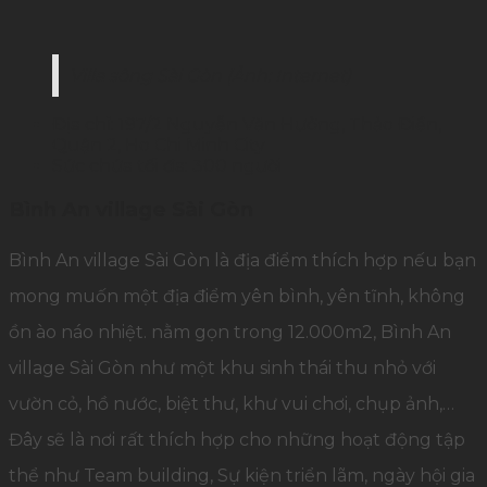
Villa sông Sài Gòn (Ảnh: Internet)
Địa chỉ: 197/2 Nguyễn Văn Hưởng, Thảo Điền,
Quận 2, Ho Chi Minh City
Sức chứa tối đa: 300 người
Bình An village Sài Gòn
Bình An village Sài Gòn là địa điểm thích hợp nếu bạn
mong muốn một địa điểm yên bình, yên tĩnh, không
ồn ào náo nhiệt. nằm gọn trong 12.000m2, Bình An
village Sài Gòn như một khu sinh thái thu nhỏ với
vườn cỏ, hồ nước, biệt thư, khư vui chơi, chụp ảnh,…
Đây sẽ là nơi rất thích hợp cho những hoạt động tập
thể như Team building, Sự kiện triển lãm, ngày hội gia