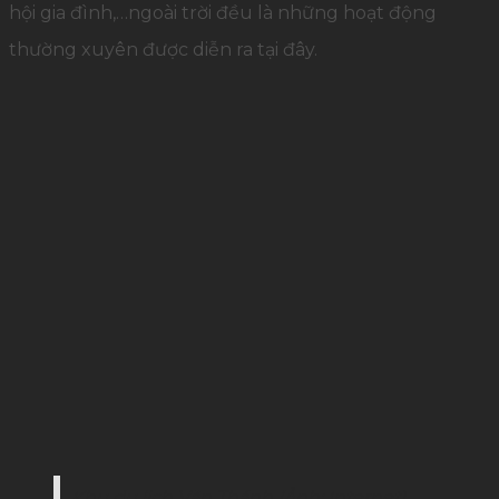
hội gia đình,…ngoài trời đều là những hoạt động
thường xuyên được diễn ra tại đây.
Khu du lịch Văn Thánh (Ảnh: Internet)