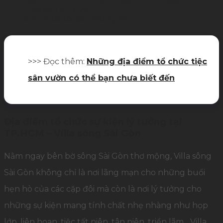
Thạnh, TP. HCM
Sức chứa tối đa: 700 người
>>> Đọc thêm:
Những địa điểm tổ chức tiệc
sân vườn có thể bạn chưa biết đến
Địa điểm tổ chức sự kiện lý tưởng tại
TP.HCM – Villa sông Sài Gòn
Nằm ngay bên bờ sông Sài Gòn thơ mộng, Villa sông
Sài Gòn không chỉ là nơi lãng mạn cho những buổi
hẹn hò của các cặp đôi mà còn là nơi lý tưởng cho
những sự kiện mang tính chất nhẹ nhàng như họp
lớp, liên hoan, tiệc tất niên, tân niên, triển lãm,…Villa