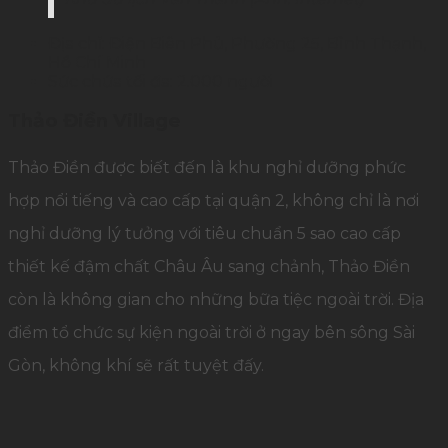
Địa chỉ: Điện Biên Phủ, Phường 25, Bình Thạnh,
Hồ Chí Minh
Sức chứa tối đa: 2.000 người
Thảo Điền Village
Thảo Điền được biết đến là khu nghỉ dưỡng phức
hợp nổi tiếng và cao cấp tại quận 2, không chỉ là nơi
nghỉ dưỡng lý tưởng với tiêu chuẩn 5 sao cao cấp
thiết kế đậm chất Châu Âu sang chảnh, Thảo Điền
còn là không gian cho những bữa tiệc ngoài trời. Địa
điểm tổ chức sự kiện ngoài trời ở ngay bên sông Sài
Gòn, không khí sẽ rất tuyệt đấy.