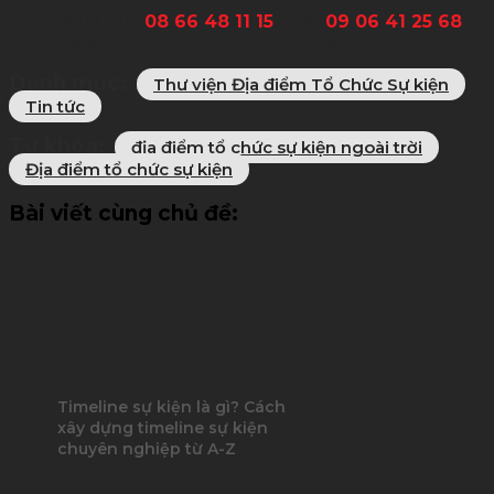
HOTLINE:
08 66 48 11 15
hoặc
09 06 41 25 68
EMAIL:
sales@palamunevent.com
Danh mục:
Thư viện Địa điểm Tổ Chức Sự kiện
Tin tức
Từ khóa:
địa điểm tổ chức sự kiện ngoài trời
Địa điểm tổ chức sự kiện
Bài viết cùng chủ đề:
Timeline sự kiện là gì? Cách
xây dựng timeline sự kiện
chuyên nghiệp từ A-Z