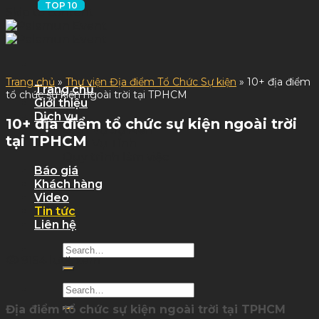
Skip to content
Trang chủ
»
Thư viện Địa điểm Tổ Chức Sự kiện
»
10+ địa điểm
Trang chủ
tổ chức sự kiện ngoài trời tại TPHCM
Giới thiệu
Dịch vụ
10+ địa điểm tổ chức sự kiện ngoài trời
Dịch Vụ Sự Kiện
tại TPHCM
Dịch Vụ Tỉnh
Quy trình làm việc
Báo giá
Khách hàng
Video
Tin tức
Liên hệ
9154 lượt xem
Địa điểm tổ chức sự kiện ngoài trời tại TPHCM