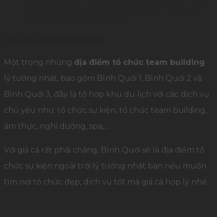
Địa chỉ: 189-197, 197/1 Nguyễn Văn Hưởng, Thảo
Điền, Quận 2, Thảo Điền Quận 2 Hồ Chí Minh
Sức chứa tối đa: 400 người
Khu du lịch Bình Quới
Một trong những
địa điểm tổ chức team building
lý tưởng nhất, bao gồm Bình Quới 1, Bình Quới 2 và
Bình Quới 3, đây là tổ hợp khu du lịch với các dịch vụ
chủ yếu như: tổ chức sự kiện, tổ chức team building,
ẩm thực, nghỉ dưỡng, spa,…
Với giá cả rất phải chăng, Bình Quới sẽ là địa điểm tổ
chức sự kiện ngoài trời lý tưởng nhất bạn nếu muốn
tìm nơi tổ chức đẹp, dịch vụ tốt mà giá cả hợp lý nhé.