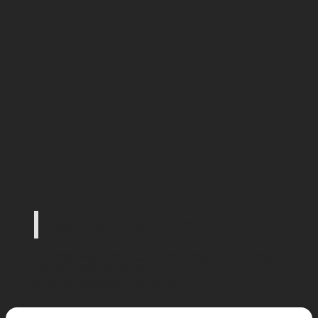
Pergola Sài Gòn (Ảnh: Internet)
Địa chỉ: 28A Trần Cao Vân, Phường 12, Phú
Nhuận, Hồ Chí Minh
Sức chứa tối đa: 170 người