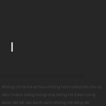
Lan Anh Village (Ảnh: Internet)
Địa chỉ: 02, đường 45, KP 1, P. Bình An, Quận 2,
Hồ Chí Minh
Sức chứa tối đa: 500 người
Trung Tâm Tiệc Cưới Đông Hồ Eden
Không chỉ là nơi sở hữu những hội trường lớn cho sự
kiện hoành tráng trong nhà, Đông Hồ Eden cũng
được liệt kê vào danh sách những nơi đáng để