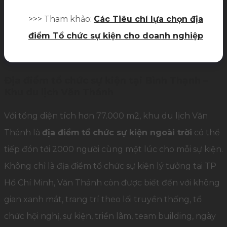
>>> Tham khảo:
Các Tiêu chí lựa chọn địa
điểm Tổ chức sự kiện cho doanh nghiệp
Địa điểm tổ chức sự kiện tại Bình Thạnh –
Khu du lịch Văn Thánh
Với tổng diện tích hơn 77.000 m2, khu du lịch Văn
Thánh là
địa điểm
tổ chức sự kiện ngoài trời
có thể
tiếp đón tới 2000 người cùng một lúc cho mỗi sự kiện.
Không chỉ là địa điểm tổ chức sự kiện lý tưởng tại TP
Hồ Chí Minh, Văn Thánh còn được biết đến với không
gian xanh mát, trang trí theo lối truyền thống, tổ
chức hội nghị, sự kiện, triển lãm, team building, ngày