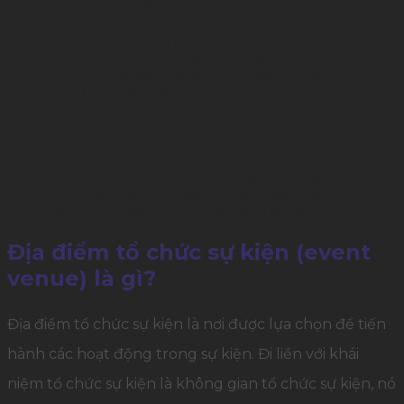
2.4
Địa điểm tổ chức sự kiện tại Bình Thạnh
– Khu du lịch Văn Thánh
2.5
Thảo Điền Village
2.6
Khu du lịch Bình Quới
2.7
Địa điểm tổ chức sự kiện lý tưởng tại
TP.HCM – Villa sông Sài Gòn
2.8
Bình An village Sài Gòn
2.9
Trung Tâm Hội Nghị & Tiệc Cưới Le
Jardin
2.10
Lan Anh Village
2.11
Trung Tâm Tiệc Cưới Đông Hồ Eden
3
Báo giá dịch vụ cung cấp địa điểm tổ chức sự
kiện ngoài trời tại TPHCM | MỚI NHẤT
Địa điểm tổ chức sự kiện (event
venue) là gì?
Địa điểm tổ chức sự kiện là nơi được lựa chọn để tiến
hành các hoạt động trong sự kiện. Đi liền với khái
niệm tổ chức sự kiện là không gian tổ chức sự kiện, nó