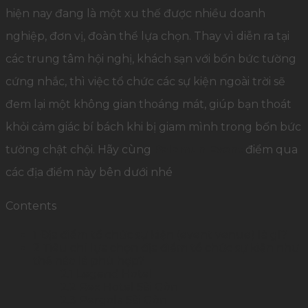
hiện nay đang là một xu thế được nhiều doanh
nghiệp, đơn vị, đoàn thể lựa chọn. Thay vì diễn ra tại
các trung tâm hội nghị, khách sạn với bốn bức tường
cứng nhắc, thì việc tổ chức các sự kiện ngoài trời sẽ
đem lại một không gian thoáng mát, giúp bạn thoát
khỏi cảm giác bí bách khi bị giam mình trong bốn bức
tường chật chội. Hãy cùng
Palamun Event
điểm qua
các địa điểm này bên dưới nhé
Contents
1
Địa điểm tổ chức sự kiện (event venue) là gì?
2
Tiêu chí lựa chọn địa điểm tổ chức sự kiện như
thế nào là phù hợp?
2.1
Legend Hotel
2.2
Rex Hotel Sài Gòn
2.3
Pergola Sài Gòn