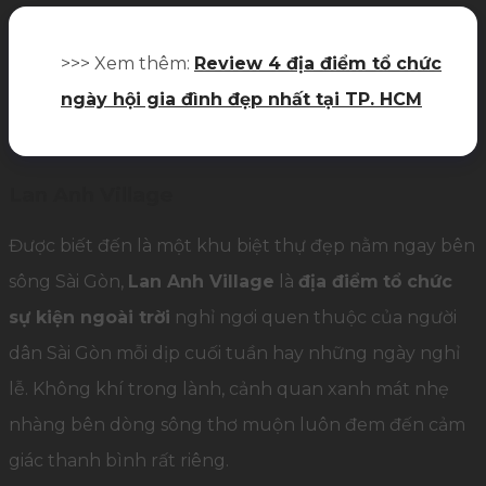
>>> Xem thêm:
Review 4 địa điểm tổ chức
ngày hội gia đình đẹp nhất tại TP. HCM
Lan Anh Village
Được biết đến là một khu biệt thự đẹp nằm ngay bên
sông Sài Gòn,
Lan Anh Village
là
địa điểm
tổ chức
sự kiện ngoài trời
nghỉ ngơi quen thuộc của người
dân Sài Gòn mỗi dịp cuối tuần hay những ngày nghỉ
lễ. Không khí trong lành, cảnh quan xanh mát nhẹ
nhàng bên dòng sông thơ muộn luôn đem đến cảm
giác thanh bình rất riêng.