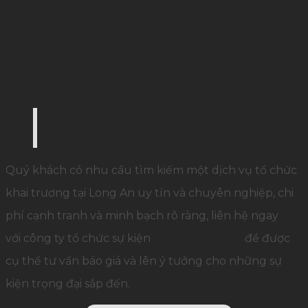
Ban tổ chức hướng dẩn khách tham quan nhà má
Thịnh Phát
Quý khách có nhu cầu tìm kiếm một dịch vụ tổ chức
khai trương tại Long An uy tín và chuyên nghiệp, chi
phí cạnh tranh và minh bạch rõ ràng, liên hệ ngay
với công ty tổ chức sự kiện
Palamun Event
để được
cụ thể tư vấn báo giá và lên ý tưởng cho những sự
kiện trọng đại sắp đến.