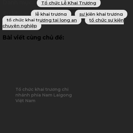
Danh mục:
Tổ chức Lễ Khai Trương
Từ khóa:
lễ khai trương
sự kiện khai trương
tổ chức khai trương tại long an
tổ chức sự kiện
chuyên nghiệp
Bài viết cùng chủ đề:
Tổ chức khai trương chi
nhánh phía Nam Laigong
Việt Nam