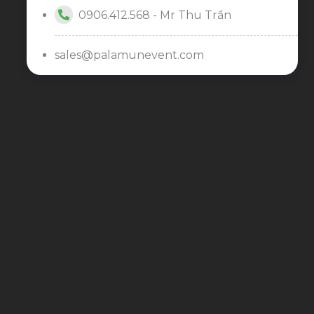
0906.412.568 - Mr Thu Trần
sales@palamunevent.com