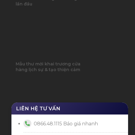
lần đầu
Mẫu thư mời khai trương cửa
hàng lịch sự & tạo thiện cảm
LIÊN HỆ TƯ VẤN
0866.48.1115 Báo giá nhanh