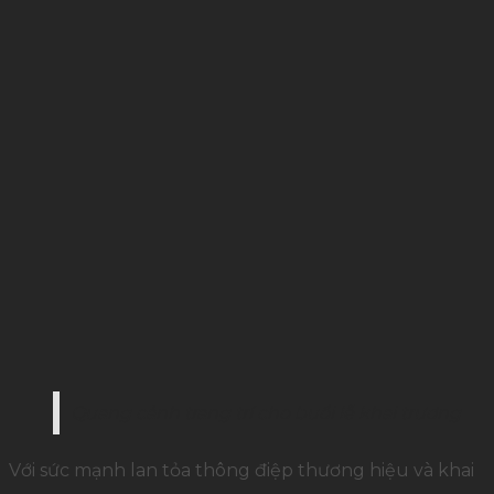
Quang cảnh trang trí cho buổi lễ khai trương
Với sức mạnh lan tỏa thông điệp thương hiệu và khai