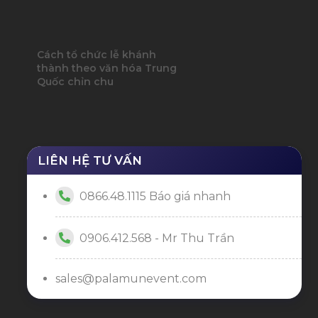
Cách tổ chức lễ khánh
thành theo văn hóa Trung
Quốc chỉn chu
LIÊN HỆ TƯ VẤN
0866.48.1115 Báo giá nhanh
0906.412.568 - Mr Thu Trần
sales@palamunevent.com