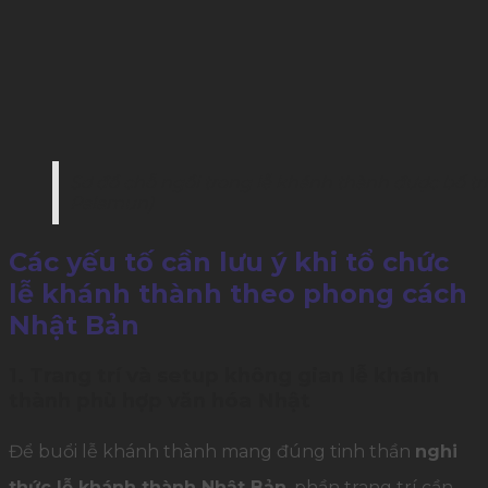
Sơ đồ chỗ ngồi trong lễ khánh thành được bố tr
Palamun)
Các yếu tố cần lưu ý khi tổ chức
lễ khánh thành theo phong cách
Nhật Bản
1. Trang trí và setup không gian lễ khánh
thành phù hợp văn hóa Nhật
Để buổi lễ khánh thành mang đúng tinh thần
nghi
thức lễ khánh thành Nhật Bản
, phần trang trí cần