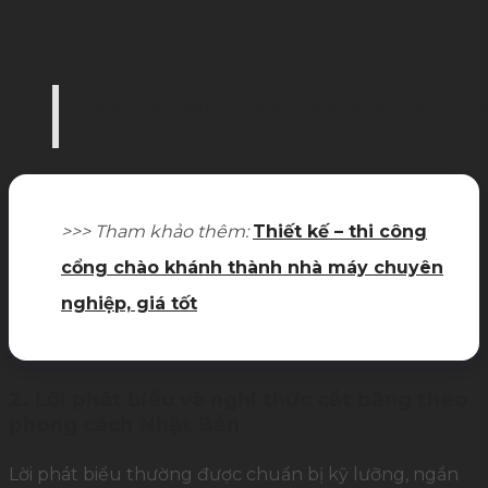
Không gian trang trí nhẹ nhàng tông màu đỏ tr
mắn (Ảnh Palamun)
>>> Tham khảo thêm:
Thiết kế – thi công
cổng chào khánh thành nhà máy chuyên
nghiệp, giá tốt
2. Lời phát biểu và nghi thức cắt băng theo
phong cách Nhật Bản
Lời phát biểu thường được chuẩn bị kỹ lưỡng, ngắn