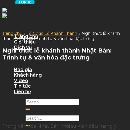
Skip to content
Trang chủ
»
Tổ Chức Lễ Khánh Thành
»
Nghi thức lễ khánh
Trang chủ
thành Nhật Bản: Trình tự & văn hóa đặc trưng
Giới thiệu
Dịch vụ
Nghi thức lễ khánh thành Nhật Bản:
Dịch Vụ Sự Kiện
Trình tự & văn hóa đặc trưng
Dịch Vụ Tỉnh
Quy trình làm việc
Báo giá
Khách hàng
Video
Tin tức
Liên hệ
1280 lượt xem
Trong văn hóa Nhật Bản, mỗi sự kiện đều mang ý