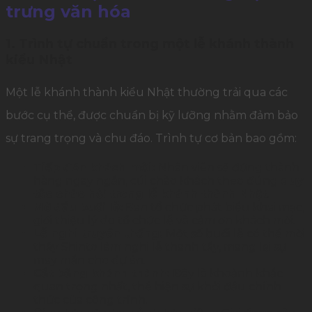
trưng văn hóa
1. Trình tự chuẩn trong một lễ khánh thành
kiểu Nhật
Một lễ khánh thành kiểu Nhật thường trải qua các
bước cụ thể, được chuẩn bị kỹ lưỡng nhằm đảm bảo
sự trang trọng và chu đáo. Trình tự cơ bản bao gồm:
Tiếp đón khách mời:
Nhân viên sẽ đứng thành
hàng ngay ngắn, cúi chào khách theo đúng
quy
tắc chào hỏi trong lễ khánh thành Nhật
.
Mở đầu buổi lễ:
Ban tổ chức phát biểu khai mạc,
giới thiệu lý do tổ chức lễ và cảm ơn khách mời.
Lễ nghi truyền thống:
Một số buổi lễ có thể mời
thầy Shinto làm nghi lễ thanh tẩy, mang lại sự
may mắn cho dự án.
Cắt băng khánh thành:
Đây là khoảnh khắc
quan trọng nhất, thể hiện sự khởi đầu chính
thức của công trình.