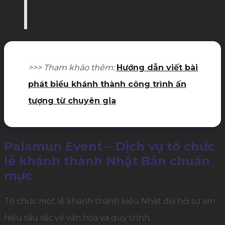
Giây phút cắt băng khánh thành với sự tham gia
Palamun)
>>> Tham khảo thêm:
Hướng dẫn viết bài
phát biểu khánh thành công trình ấn
tượng từ chuyên gia
Palamun Event – Dịch vụ tổ chức
lễ khánh thành Nhật Bản chuẩn
mực
Tổ chức một lễ khánh thành kiểu Nhật đòi hỏi sự am
hiểu sâu sắc về văn hóa và quy trình.
Công ty