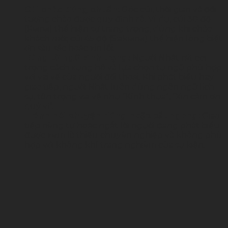
Cúi chào đúng chuẩn:
Góc cúi, thời gian và đối
tượng chào được quy định rõ. Ví dụ, cúi 30 độ
(Keirei) thể hiện sự trang trọng, dùng khi chào
khách mời; cúi 45 độ (Saikeirei) thể hiện lòng biết
ơn sâu sắc hoặc xin lỗi.
Dùng từ ngữ kính trọng:
Người Nhật rất coi
trọng cách xưng hô và lựa chọn từ ngữ phù hợp
với vai vế của người đối thoại. Khi phát biểu hay
giao tiếp, người Nhật luôn dùng ngôn ngữ lịch
sự, tôn trọng vai vế như “Kính thưa”, “Xin cảm ơn
quý vị”.
Tránh nói chuyện riêng hoặc cắt ngang:
Giao
tiếp riêng tư hoặc ngắt lời người đang phát biểu
được xem là thiếu chuyên nghiệp và không phù
hợp với không khí trang nghiêm của sự kiện.