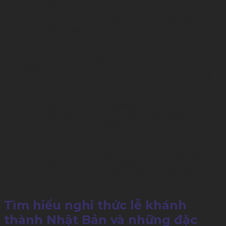
1
Tìm hiểu nghi thức lễ khánh thành Nhật Bản
và những đặc trưng văn hóa
1.1
1. Trình tự chuẩn trong một lễ khánh
thành kiểu Nhật
1.2
2. Vai trò của nghi thức trong sự kiện lễ
khánh thành Nhật Bản
2
Các quy tắc và nghi thức trong lễ khánh thành
Nhật Bản
2.1
1. Quy tắc chào hỏi và giao tiếp trong lễ
khánh thành Nhật Bản
2.2
2. Cách sắp xếp khách mời và địa điểm
theo phong cách Nhật Bản
3
Các yếu tố cần lưu ý khi tổ chức lễ khánh
thành theo phong cách Nhật Bản
3.1
1. Trang trí và setup không gian lễ khánh
thành phù hợp văn hóa Nhật
3.2
2. Lời phát biểu và nghi thức cắt băng
theo phong cách Nhật Bản
4
Palamun Event – Dịch vụ tổ chức lễ khánh
thành Nhật Bản chuẩn mực
Tìm hiểu nghi thức lễ khánh
thành Nhật Bản và những đặc