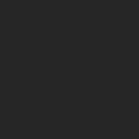
Giao lưu và chụp ảnh lưu niệm:
Giai đoạn này
giúp tăng cường quan hệ giữa doanh nghiệp và
đối tác.