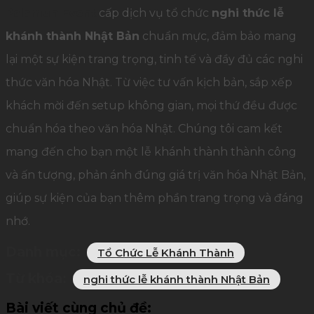
Palamun Event
cấp dịch vụ tổ chức
nghi thức lễ
khánh thành Nhật Bản
chuẩn mực, đảm bảo mang
lại một sự kiện trang trọng, tinh tế và đầy đủ các nghi
thức văn hóa Nhật. Từ việc tư vấn kịch bản, sắp xếp
khách mời đến setup không gian, mọi thứ đều được
chuẩn hóa theo văn hóa Nhật. Chúng tôi cam kết
mang đến cho bạn một lễ khánh thành thành công
và ấn tượng, phản ánh đúng giá trị văn hóa Nhật Bản,
giúp sự kiện của bạn thêm phần trang trọng và đáng
nhớ.
Danh mục:
Tổ Chức Lễ Khánh Thành
Từ khóa:
nghi thức lễ khánh thành Nhật Bản
Bài viết cùng chủ đề: