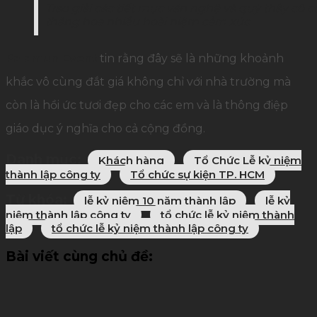
Trao giải các tiết mục văn nghệ và quý thầy cô 
thăng hoa nhiều hoài niệm cảm xúc
Palamun Event
tin rằng đây sẽ là những khoảnh
khắc vô cùng đắt giá không chỉ với nhà trường mà
còn là hồi ức tươi đẹp cho các em và là thông điệp
giáo dục ý nghĩa cho cả cộng đồng.
Danh mục:
Khách hàng
Tổ Chức Lễ kỷ niệm
thành lập công ty
Tổ chức sự kiện TP. HCM
Từ khóa:
lễ kỷ niệm 10 năm thành lập
lễ kỷ
niệm thành lập công ty
tổ chức lễ kỷ niệm thành
lập
tổ chức lễ kỷ niệm thành lập công ty
Bài viết cùng chủ đề: