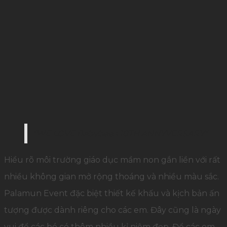
”WE LOVE Babybees 10TH ANNYVERSARY”
Hiểu rõ môi trường giáo dục mầm non gắn liền với rất
nhiều không gian mở rộng thoáng và nhiều màu sắc.
Palamun Event đặc biệt thiết kế khấu và kịch bản ấn
tượng được dành riêng cho các em. Đây cũng là ngày
vui để các bé có thêm nhiều kỉ niệm đẹp. Để các em