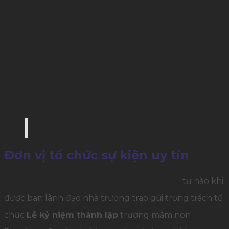
Chương trình Lucky Draw dành cho các hụ huy
Đơn vị tổ chức sự kiện uy tín
Công ty Tổ chức Sự kiện Palamun Event
tự hào khi
được ban lãnh đạo nhà trường trao gửi trọng trách tổ
chức
Lễ kỷ niệm thành lập
trường mầm non