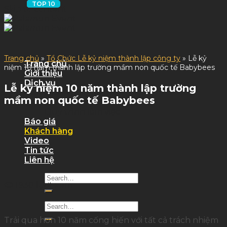
Skip to content
Trang chủ
»
Tổ Chức Lễ kỷ niệm thành lập công ty
»
Lễ kỷ
Trang chủ
niệm 10 năm thành lập trường mầm non quốc tế Babybees
Giới thiệu
Dịch vụ
Lễ kỷ niệm 10 năm thành lập trường
Dịch Vụ Sự Kiện
mầm non quốc tế Babybees
Dịch Vụ Tỉnh
Quy trình làm việc
Báo giá
Khách hàng
Video
Tin tức
Liên hệ
1930 lượt xem
Trải qua hơn 10 năm cống hiến với tất cả trách nhiệm