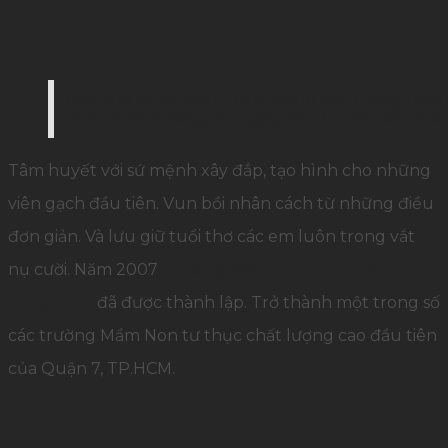
Vừa qua Lễ kỷ niệm năm thành lập trường mầm
chức hoành tráng ấn tượng thu hút truyền thô
Tâm huyết với sứ mệnh xây đắp, tạo hình cho những
viên gạch đầu tiên. Vun bồi nhân cách từ những điều
đơn giản. Và lưu giữ tuổi thơ các em luôn trong vắt
nụ cười. Năm 2007
Trường Mầm non Tư thục
Babybees
đã được thành lập. Trở thành một trong số
các trường Mầm Non tư thục chất lượng cao đầu tiên
của Quận 7, TP.HCM.