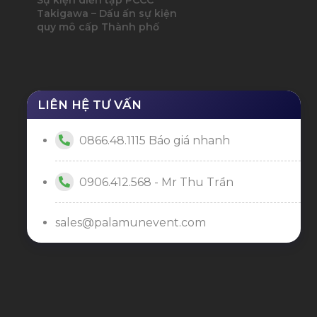
Takigawa – Dấu ấn sự kiện
quy mô cấp Thành phố
LIÊN HỆ TƯ VẤN
0866.48.1115 Báo giá nhanh
0906.412.568 - Mr Thu Trần
sales@palamunevent.com