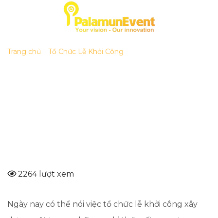
Skip
to
content
Trang chủ
»
Tổ Chức Lễ Khởi Công
»
(Kinh nghiệm) 7 Bước
lập ngân sách chi phí Tổ chức lễ khởi công hoàn hảo
(Kinh nghiệm) 7 Bước lập ngân sách chi
phí Tổ chức lễ khởi công hoàn hảo
2264 lượt xem
Ngày nay có thể nói việc tổ chức lễ khởi công xây