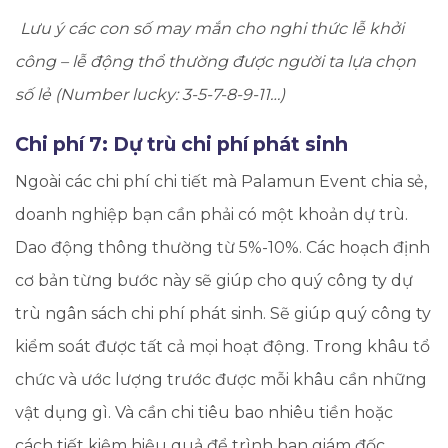
Lưu ý các con số may mắn cho nghi thức lễ khởi
công – lễ động thổ thường được người ta lựa chọn
số lẻ (Number lucky: 3-5-7-8-9-11…)
​Chi phí 7: Dự trù chi phí phát sinh
Ngoài các chi phí chi tiết mà Palamun Event chia sẻ,
doanh nghiệp bạn cần phải có một khoản dự trù.
Dao động thông thường từ 5%-10%. Các hoạch định
cơ bản từng bước này sẽ giúp cho quý công ty dự
trù ngân sách chi phí phát sinh. Sẽ giúp quý công ty
kiểm soát được tất cả mọi hoạt động. Trong khâu tổ
chức và ước lượng trước được mỗi khâu cần những
vật dụng gì. Và cần chi tiêu bao nhiêu tiền hoặc
cách tiết kiệm hiệu quả để trình ban giám đốc.