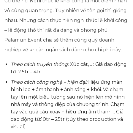
Có thể nói Nghi thức lễ khởi công là một điểm nhấn
vô cùng quan trọng. Tuy nhiên về tên gọi thì giống
nhau. Nhưng cách thực hiện nghi thức lễ khởi công
– lễ động thổ thì rất đa dạng và phong phú.
Palamun Event chia sẻ thêm cùng quý doanh
nghiệp về khoản ngân sách dành cho chi phí này:
Theo cách truyền thống:
Xúc cát,… : Giá dao động
từ: 2.5tr – 4tr;
Theo cách công nghệ – hiện đại:
Hiệu ứng màn
hình led + âm thanh + ánh sáng + khói. Và chạm
tay lên một biểu tượng sau nó hiện lên mô hình
nhà máy và thông điệp của chương trình. Chạm
tay vào quả cầu xoay + hiệu ứng âm thanh… Giá
dao động từ:10tr – 25tr (tùy theo production và
visual).