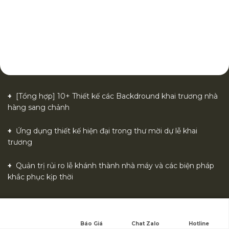
[Tổng hợp] 10+ Thiết kế các Backdround khai trương nhà
hàng sang chảnh
Ứng dụng thiết kế hiện đại trong thư mời dự lễ khai
trương
Quản trị rủi ro lễ khánh thành nhà máy và các biện pháp
khắc phục kịp thời
Họp báo ra mắt sản phẩm mới cần chuẩn bị những gì?
Báo Giá
Chat Zalo
Hotline