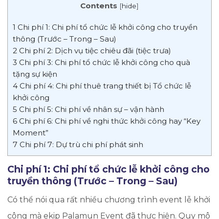
Contents
[
hide
]
1
Chi phí 1: Chi phí tổ chức lễ khởi công cho truyền
thông (Trước – Trong – Sau)
2
​Chi phí 2: Dịch vụ tiệc chiêu đãi (tiệc trưa)
3
Chi phí 3: Chi phí tổ chức lễ khởi công cho quà
tặng sự kiện
4
Chi phí 4: Chi phí thuê trang thiết bị Tổ chức lễ
khởi công
5
​Chi phí 5: Chi phí về nhân sự – vận hành
6
​Chi phí 6: Chi phí về nghi thức khởi công hay “Key
Moment”
7
​Chi phí 7: Dự trù chi phí phát sinh
Chi phí 1: Chi phí tổ chức lễ khởi công cho
truyền thông (Trước – Trong – Sau)
Có thể nói qua rất nhiều chương trình event lễ khởi
công mà ekip Palamun Event đã thực hiện. Quy mô