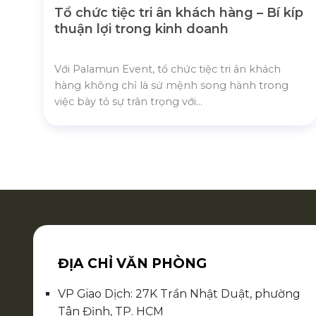
Tổ chức tiệc tri ân khách hàng – Bí kíp
thuận lợi trong kinh doanh
Với Palamun Event, tổ chức tiệc tri ân khách
hàng không chỉ là sứ mệnh song hành trong
việc bày tỏ sự trân trọng với...
ĐỊA CHỈ VĂN PHÒNG
VP Giao Dịch: 27K Trần Nhật Duật, phường
Tân Định, TP. HCM