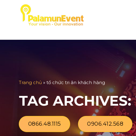
Skip
to
TRANG CHỦ
GIỚ
content
Trang chủ
»
tổ chức tri ân khách hàng
TAG ARCHIVES:
0866.48.1115
0906.412.568