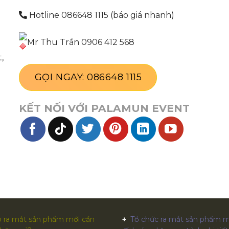
Hotline 086648 1115 (báo giá nhanh)
Mr Thu Trần 0906 412 568
,
GỌI NGAY: 086648 1115
KẾT NỐI VỚI PALAMUN EVENT
 ra mắt sản phẩm mới cần
Tổ chức ra mắt sản phẩm m