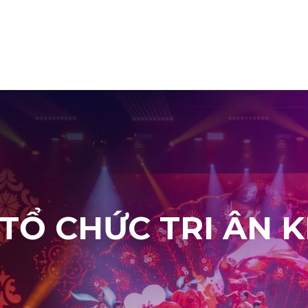
I THIỆU
DỊCH VỤ
BÁO GIÁ
KHÁCH HÀNG
VIDEO
TỔ CHỨC TRI ÂN 