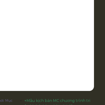
ới: Mục
+
Mẫu kịch bản MC chương trình tri