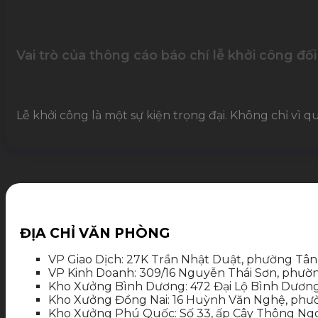
Vai trò của thông cáo báo chí lễ khởi công đối 
Lễ khởi công là một sự kiện trọng đại. Không chỉ vì q
ĐỊA CHỈ VĂN PHÒNG
VP Giao Dịch: 27K Trần Nhật Duật, phường Tân
VP Kinh Doanh: 309/16 Nguyễn Thái Sơn, phườ
Kho Xưởng Bình Dương: 472 Đại Lộ Bình Dương
Kho Xưởng Đồng Nai: 16 Huỳnh Văn Nghệ, phườ
Kho Xưởng Phú Quốc: Số 33, ấp Cây Thông Ngoà