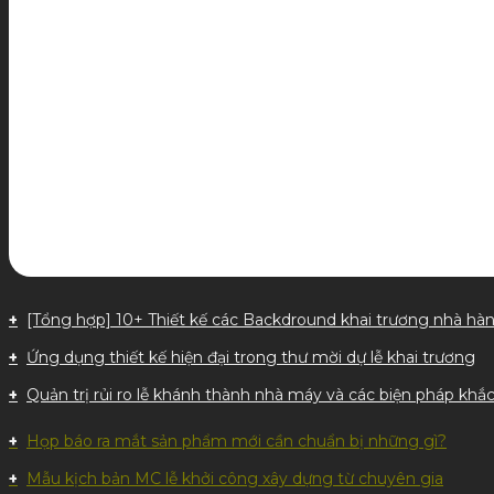
[Tổng hợp] 10+ Thiết kế các Backdround khai trương nhà hà
Ứng dụng thiết kế hiện đại trong thư mời dự lễ khai trương
Quản trị rủi ro lễ khánh thành nhà máy và các biện pháp khắc
Họp báo ra mắt sản phẩm mới cần chuẩn bị những gì?
Mẫu kịch bản MC lễ khởi công xây dựng từ chuyên gia