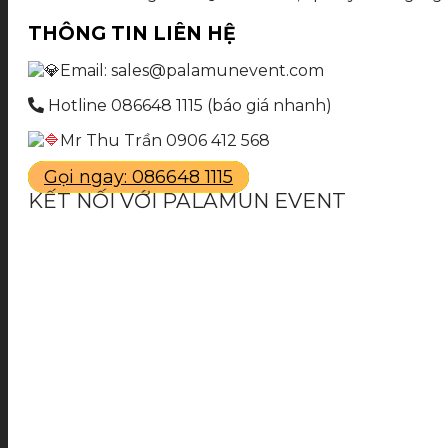
THÔNG TIN LIÊN HỆ
Email: sales@palamunevent.com
Hotline 086648 1115 (báo giá nhanh)
Mr Thu Trần 0906 412 568
Gọi ngay: 086648 1115
KẾT NỐI VỚI PALAMUN EVENT