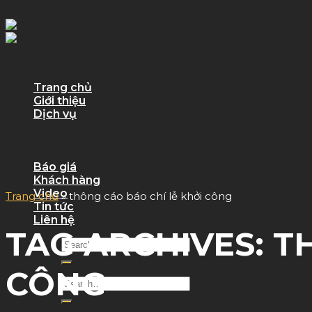
Skip to content
Trang chủ
Giới thiệu
Dịch vụ
Dịch Vụ Sự Kiện
Dịch Vụ Tỉnh
Quy trình làm việc
Báo giá
Khách hàng
Video
Trang chủ
»
thông cáo báo chí lễ khởi công
Tin tức
Liên hệ
TAG ARCHIVES:
T
CÔNG