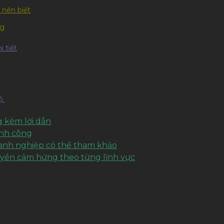
 nên biết
ng
 tiết
hộ
 kèm lời dẫn
ành công
oanh nghiệp có thể tham khảo
uyền cảm hứng theo từng lĩnh vực