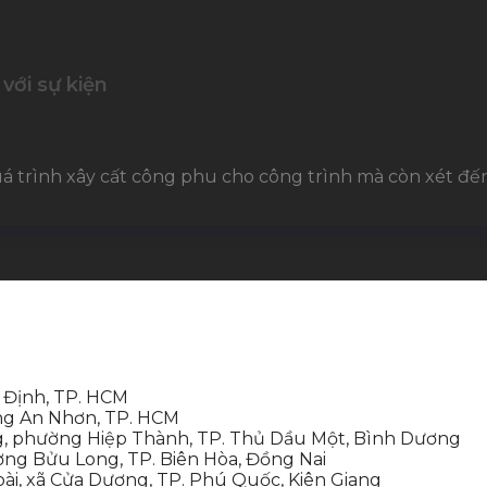
với sự kiện
uá trình xây cất công phu cho công trình mà còn xét đến.
 Định, TP. HCM
ng An Nhơn, TP. HCM
, phường Hiệp Thành, TP. Thủ Dầu Một, Bình Dương
ng Bửu Long, TP. Biên Hòa, Đồng Nai
i, xã Cửa Dương, TP. Phú Quốc, Kiên Giang