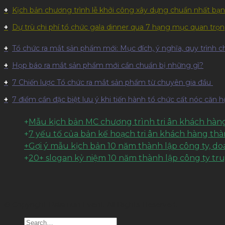
Kịch bản chương trình lễ khởi công xây dựng chuẩn nhất bạn
Dự trù chi phí tổ chức gala dinner qua 7 hạng mục quan trọ
Tổ chức ra mắt sản phẩm mới: Mục đích, ý nghĩa, quy trình chi
Họp báo ra mắt sản phẩm mới cần chuẩn bị những gì?
7 Chiến lược Tổ chức ra mắt sản phẩm từ chuyên gia đầu
7 điểm cần đặc biệt lưu ý khi tiến hành tổ chức cất nóc căn 
+
Mẫu kịch bản MC chương trình tri ân khách hàng
+
7 yếu tố của bản kế hoạch tri ân khách hàng th
+Gợi ý mẫu kịch bản 10 năm thành lập công ty, d
+
20+ slogan kỷ niệm 10 năm thành lập công ty tr
© Copyright Palamun Event. All Rights Reserved.