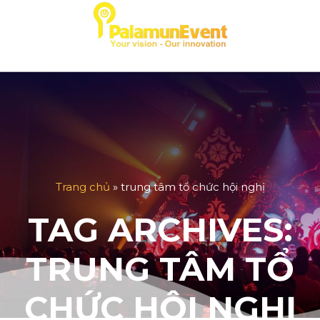
Skip
to
content
Trang chủ
»
trung tâm tổ chức hội nghị
TAG ARCHIVES:
TRUNG TÂM TỔ
CHỨC HỘI NGHỊ