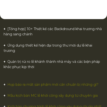
[Tổng hợp] 10+ Thiết kế các Backdround khai trương nhà
hàng sang chảnh
Ứng dụng thiết kế hiện đại trong thư mời dự lễ khai
trương
Quản trị rủi ro lễ khánh thành nhà máy và các biện pháp
khắc phục kịp thời
Họp báo ra mắt sản phẩm mới cần chuẩn bị những gì?
Mẫu kịch bản MC lễ khởi công xây dựng từ chuyên gia
Kịch bản chương trình lễ khởi công xây dựng chuẩn nhất