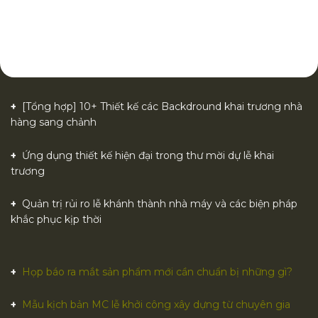
[Tổng hợp] 10+ Thiết kế các Backdround khai trương nhà
hàng sang chảnh
Ứng dụng thiết kế hiện đại trong thư mời dự lễ khai
trương
Quản trị rủi ro lễ khánh thành nhà máy và các biện pháp
khắc phục kịp thời
Họp báo ra mắt sản phẩm mới cần chuẩn bị những gì?
Mẫu kịch bản MC lễ khởi công xây dựng từ chuyên gia