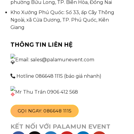
phường Bửu Long, TP. Biên Hòa, Đồng Nai
Kho Xưởng Phú Quốc: Số 33, ấp Cây Thông
Ngoài, xã Cửa Dương, TP. Phú Quốc, Kiên
Giang
THÔNG TIN LIÊN HỆ
Email: sales@palamunevent.com
Hotline 086648 1115 (báo giá nhanh)
Mr Thu Trần 0906 412 568
GỌI NGAY: 086648 1115
KẾT NỐI VỚI PALAMUN EVENT