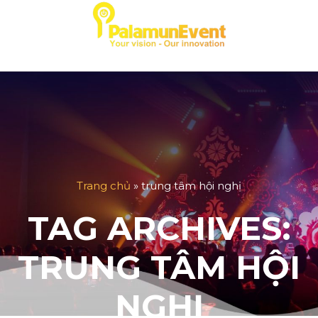
Skip
to
content
Trang chủ
»
trung tâm hội nghị
TAG ARCHIVES:
TRUNG TÂM HỘI
NGHỊ