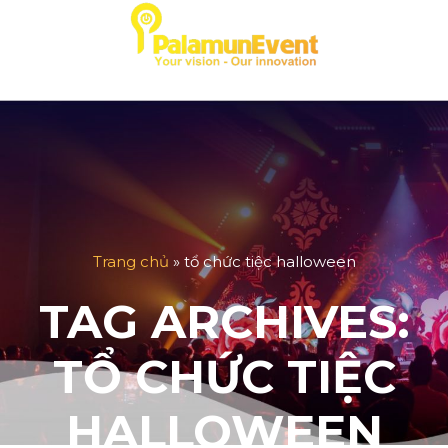
Skip
to
content
Trang chủ
»
tổ chức tiệc halloween
TAG ARCHIVES:
TỔ CHỨC TIỆC
HALLOWEEN