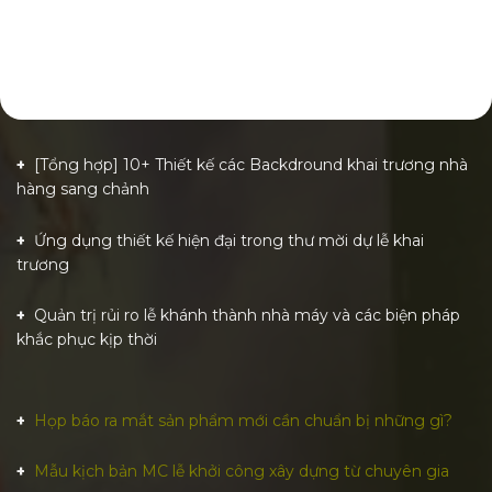
[Tổng hợp] 10+ Thiết kế các Backdround khai trương nhà
hàng sang chảnh
Ứng dụng thiết kế hiện đại trong thư mời dự lễ khai
trương
Quản trị rủi ro lễ khánh thành nhà máy và các biện pháp
khắc phục kịp thời
Họp báo ra mắt sản phẩm mới cần chuẩn bị những gì?
Mẫu kịch bản MC lễ khởi công xây dựng từ chuyên gia