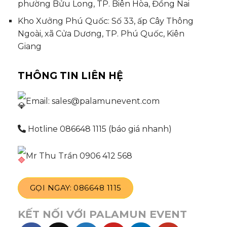
phường Bửu Long, TP. Biên Hòa, Đồng Nai
Kho Xưởng Phú Quốc: Số 33, ấp Cây Thông
Ngoài, xã Cửa Dương, TP. Phú Quốc, Kiên
Giang
THÔNG TIN LIÊN HỆ
Email: sales@palamunevent.com
Hotline 086648 1115 (báo giá nhanh)
Mr Thu Trần 0906 412 568
GỌI NGAY: 086648 1115
KẾT NỐI VỚI PALAMUN EVENT