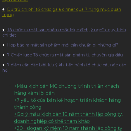
Dự trù chi phí tổ chức gala dinner qua 7 hạng mục quan
trọng
Tổ chức ra mắt sản phẩm mới: Mục đích, ý nghĩa, quy trình
chi tiết
Họp báo ra mắt sản phẩm mới cần chuẩn bị những gì?
7 Chiến lược Tổ chức ra mắt sản phẩm từ chuyên gia đầu
7 điểm cần đặc biệt lưu ý khi tiến hành tổ chức cất nóc căn
hộ
+
Mẫu kịch bản MC chương trình tri ân khách
hàng kèm lời dẫn
+
7 yếu tố của bản kế hoạch tri ân khách hàng
thành công
+Gợi ý mẫu kịch bản 10 năm thành lập công ty,
doanh nghiệp có thể tham khảo
+
20+ slogan kỷ niệm 10 năm thành lập công ty