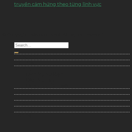
truyền cảm hứng theo từng lĩnh vực
© Copyright Palamun Event. All Rights Reserved.
Trang chủ
Giới thiệu
Dịch vụ
Dịch Vụ Sự Kiện
Dịch Vụ Tỉnh
Quy trình làm việc
Báo giá
Khách hàng
Video
Tin tức
Liên hệ