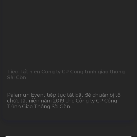
Tiệc Tất niên Công ty CP Công trình giao thông
Sài Gòn
Palamun Event tiếp tục tất bật để chuẩn bị tổ
chức tất niên năm 2019 cho Công ty CP Công
Trình Giao Thông Sài Gòn....