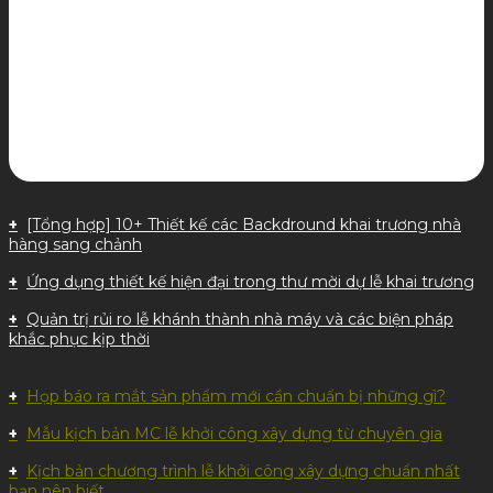
[Tổng hợp] 10+ Thiết kế các Backdround khai trương nhà
hàng sang chảnh
Ứng dụng thiết kế hiện đại trong thư mời dự lễ khai trương
Quản trị rủi ro lễ khánh thành nhà máy và các biện pháp
khắc phục kịp thời
Họp báo ra mắt sản phẩm mới cần chuẩn bị những gì?
Mẫu kịch bản MC lễ khởi công xây dựng từ chuyên gia
Kịch bản chương trình lễ khởi công xây dựng chuẩn nhất
bạn nên biết